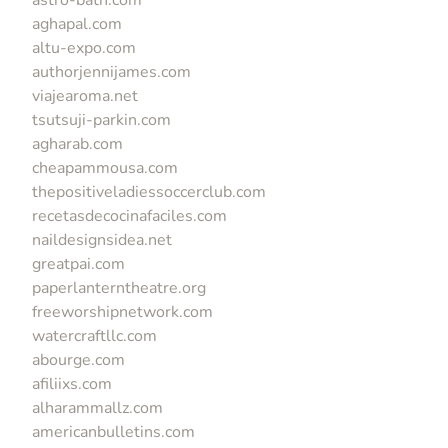
aghapal.com
altu-expo.com
authorjennijames.com
viajearoma.net
tsutsuji-parkin.com
agharab.com
cheapammousa.com
thepositiveladiessoccerclub.com
recetasdecocinafaciles.com
naildesignsidea.net
greatpai.com
paperlanterntheatre.org
freeworshipnetwork.com
watercraftllc.com
abourge.com
afiliixs.com
alharammallz.com
americanbulletins.com