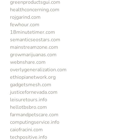
greenproductsgui.com
healthconcerning.com
rojgarind.com
fewhour.com
18minutetimer.com
semanticseostars.com
mainstreamzone.com
growmarijuanas.com
webnshare.com
overlygeneralization.com
ethiopianetwork.org
gadgetsmesh.com
justicefornevada.com
leisuretours.info
hellotbsbro.com
farmandpetscare.com
computingservice.info
caiofracini.com
techpositive.info