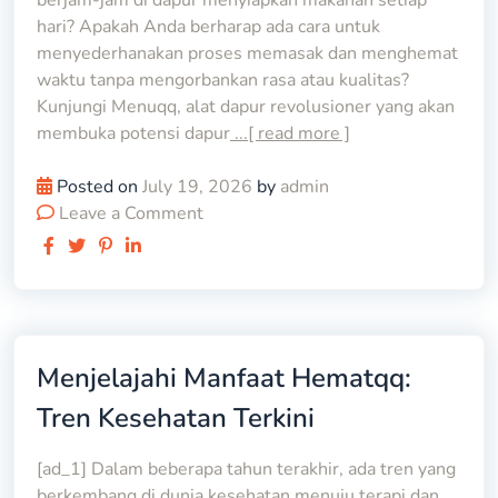
hari? Apakah Anda berharap ada cara untuk
menyederhanakan proses memasak dan menghemat
waktu tanpa mengorbankan rasa atau kualitas?
Kunjungi Menuqq, alat dapur revolusioner yang akan
membuka potensi dapur
...[ read more ]
Posted on
July 19, 2026
by
admin
Leave a Comment
Menjelajahi Manfaat Hematqq:
Tren Kesehatan Terkini
[ad_1] Dalam beberapa tahun terakhir, ada tren yang
berkembang di dunia kesehatan menuju terapi dan