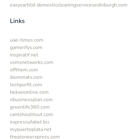
easycartltd-domesticcleaningservicesedinburgh.com
Links
uae-times.com
gamerifys.com
inspiratif.net
vsmsnetworks.com
offthem.com
ibommatv.com
techporfit.com
bekasionline.com
nbusinessplan.com
greenlife360.com
cantshoutitout.com
expressufabet.biz
mypuertoplata.net
thepioneerxpress.com