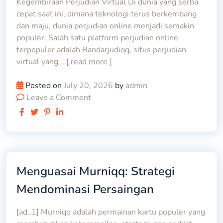
Kegembiraan Perjudian Virtual Di dunia yang serba
cepat saat ini, dimana teknologi terus berkembang
dan maju, dunia perjudian online menjadi semakin
populer. Salah satu platform perjudian online
terpopuler adalah Bandarjudiqq, situs perjudian
virtual yang
...[ read more ]
Posted on
July 20, 2026
by
admin
Leave a Comment
Menguasai Murniqq: Strategi
Mendominasi Persaingan
[ad_1] Murniqq adalah permainan kartu populer yang