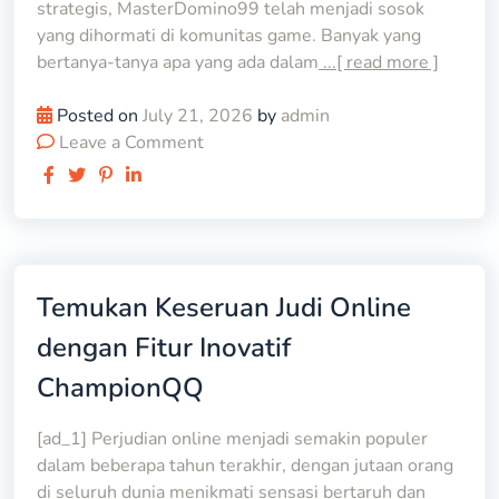
strategis, MasterDomino99 telah menjadi sosok
yang dihormati di komunitas game. Banyak yang
bertanya-tanya apa yang ada dalam
...[ read more ]
Posted on
July 21, 2026
by
admin
Leave a Comment
Temukan Keseruan Judi Online
dengan Fitur Inovatif
ChampionQQ
[ad_1] Perjudian online menjadi semakin populer
dalam beberapa tahun terakhir, dengan jutaan orang
di seluruh dunia menikmati sensasi bertaruh dan