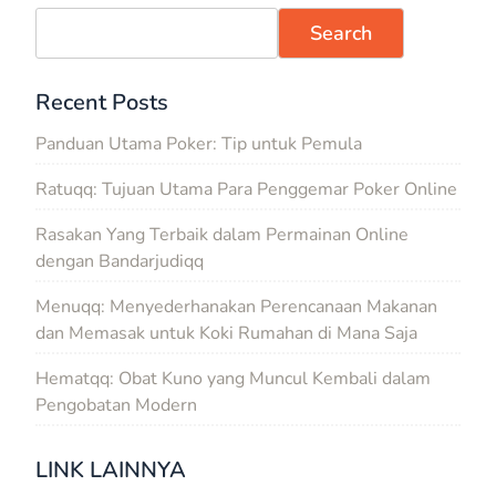
Search
Recent Posts
Panduan Utama Poker: Tip untuk Pemula
Ratuqq: Tujuan Utama Para Penggemar Poker Online
Rasakan Yang Terbaik dalam Permainan Online
dengan Bandarjudiqq
Menuqq: Menyederhanakan Perencanaan Makanan
dan Memasak untuk Koki Rumahan di Mana Saja
Hematqq: Obat Kuno yang Muncul Kembali dalam
Pengobatan Modern
LINK LAINNYA