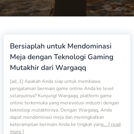
Bersiaplah untuk Mendominasi
Meja dengan Teknologi Gaming
Mutakhir dari Wargaqq
[ad_1] Apakah Anda siap untuk membawa
pengalaman bermain game online Anda ke level
selanjutnya? Kunjungi Wargaqq, platform game
online terkemuka yang merevolusi industri dengan
teknologi mutakhirnya. Dengan Wargaqq, Anda
dapat mendominasi meja dan meningkatkan
keterampilan bermain Anda ke tingkat yang
...[ read
more ]