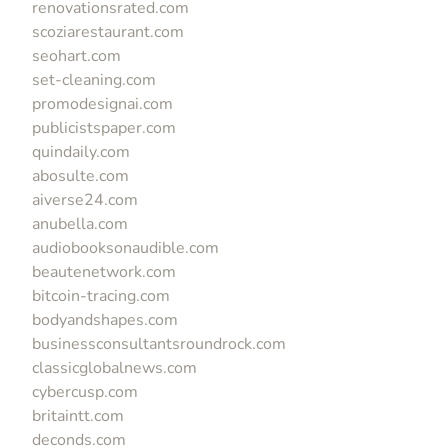
renovationsrated.com
scoziarestaurant.com
seohart.com
set-cleaning.com
promodesignai.com
publicistspaper.com
quindaily.com
abosulte.com
aiverse24.com
anubella.com
audiobooksonaudible.com
beautenetwork.com
bitcoin-tracing.com
bodyandshapes.com
businessconsultantsroundrock.com
classicglobalnews.com
cybercusp.com
britaintt.com
deconds.com