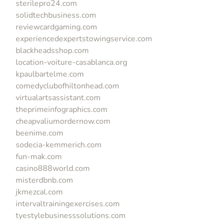
sterilepro24.com
solidtechbusiness.com
reviewcardgaming.com
experiencedexpertstowingservice.com
blackheadsshop.com
location-voiture-casablanca.org
kpaulbartelme.com
comedyclubofhiltonhead.com
virtualartsassistant.com
theprimeinfographics.com
cheapvaliumordernow.com
beenime.com
sodecia-kemmerich.com
fun-mak.com
casino888world.com
misterdbnb.com
jkmezcal.com
intervaltrainingexercises.com
tyestylebusinesssolutions.com