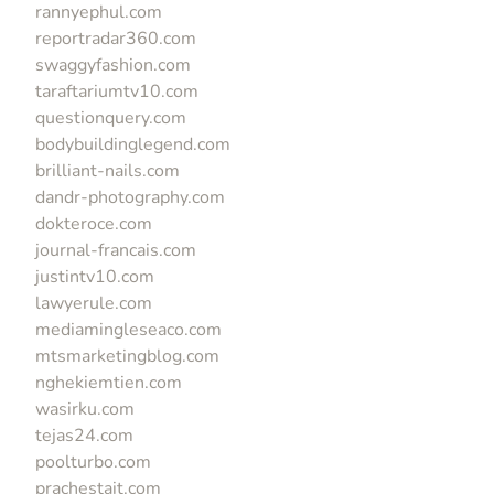
rannyephul.com
reportradar360.com
swaggyfashion.com
taraftariumtv10.com
questionquery.com
bodybuildinglegend.com
brilliant-nails.com
dandr-photography.com
dokteroce.com
journal-francais.com
justintv10.com
lawyerule.com
mediamingleseaco.com
mtsmarketingblog.com
nghekiemtien.com
wasirku.com
tejas24.com
poolturbo.com
prachestait.com