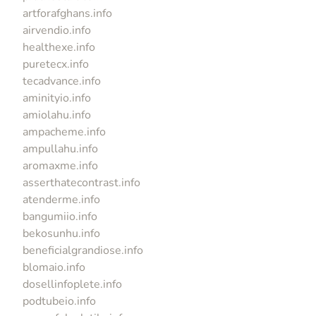
artforafghans.info
airvendio.info
healthexe.info
puretecx.info
tecadvance.info
aminityio.info
amiolahu.info
ampacheme.info
ampullahu.info
aromaxme.info
asserthatecontrast.info
atenderme.info
bangumiio.info
bekosunhu.info
beneficialgrandiose.info
blomaio.info
dosellinfoplete.info
podtubeio.info