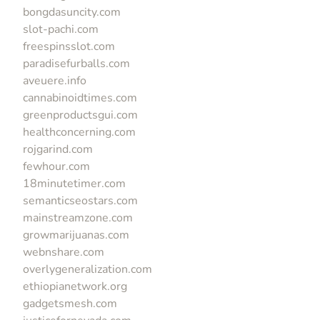
bongdasuncity.com
slot-pachi.com
freespinsslot.com
paradisefurballs.com
aveuere.info
cannabinoidtimes.com
greenproductsgui.com
healthconcerning.com
rojgarind.com
fewhour.com
18minutetimer.com
semanticseostars.com
mainstreamzone.com
growmarijuanas.com
webnshare.com
overlygeneralization.com
ethiopianetwork.org
gadgetsmesh.com