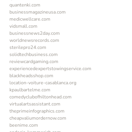
quantenki.com
businessmagazineusa.com
medicwellcare.com
vidsmall.com
businessnews2day.com
worldnewsrecords.com
sterilepro24.com
solidtechbusiness.com
reviewcardgaming.com
experiencedexpertstowingservice.com
blackheadsshop.com
location-voiture-casablanca.org
kpaulbartelme.com
comedyclubofhiltonhead.com
virtualartsassistant.com
theprimeinfographics.com
cheapvaliumordernow.com
beenime.com