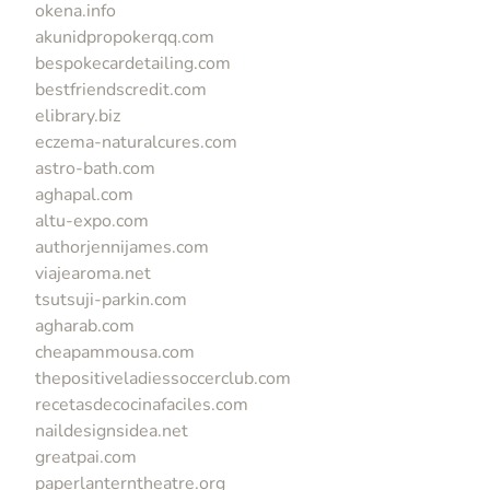
okena.info
akunidpropokerqq.com
bespokecardetailing.com
bestfriendscredit.com
elibrary.biz
eczema-naturalcures.com
astro-bath.com
aghapal.com
altu-expo.com
authorjennijames.com
viajearoma.net
tsutsuji-parkin.com
agharab.com
cheapammousa.com
thepositiveladiessoccerclub.com
recetasdecocinafaciles.com
naildesignsidea.net
greatpai.com
paperlanterntheatre.org