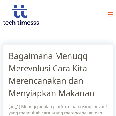
Skip
to
content
Bagaimana Menuqq
Merevolusi Cara Kita
Merencanakan dan
Menyiapkan Makanan
[ad_1] Menuqq adalah platform baru yang inovatif
yang mengubah cara orang merencanakan dan