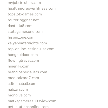
myjobcirculars.com
healthmoreoverfitness.com
topslotxgames.com
routerloggnet.net
dantella6.com
slotsgamesone.com
hispinzone.com
kalyanbazarnights.com
top-online-casino-usa.com
honghuidoor.com
flowingtravel.com
nineniki.com
brandiospecialists.com
medicalcare7.com
adtennaball.com
nabzah.com
mongive.com
matkagameresultsview.com
getsolutionsonline.com