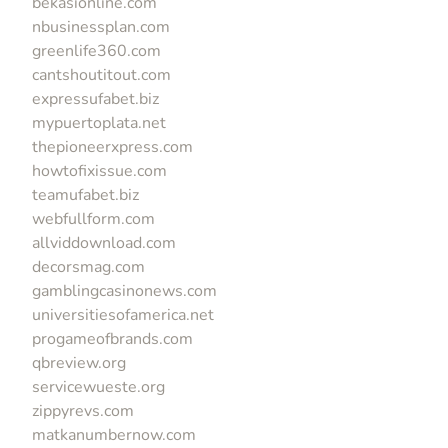
bekasionline.com
nbusinessplan.com
greenlife360.com
cantshoutitout.com
expressufabet.biz
mypuertoplata.net
thepioneerxpress.com
howtofixissue.com
teamufabet.biz
webfullform.com
allviddownload.com
decorsmag.com
gamblingcasinonews.com
universitiesofamerica.net
progameofbrands.com
qbreview.org
servicewueste.org
zippyrevs.com
matkanumbernow.com