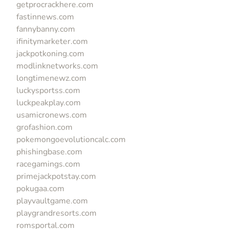
getprocrackhere.com
fastinnews.com
fannybanny.com
ifinitymarketer.com
jackpotkoning.com
modlinknetworks.com
longtimenewz.com
luckysportss.com
luckpeakplay.com
usamicronews.com
grofashion.com
pokemongoevolutioncalc.com
phishingbase.com
racegamings.com
primejackpotstay.com
pokugaa.com
playvaultgame.com
playgrandresorts.com
romsportal.com