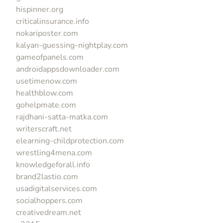
hispinner.org
criticalinsurance.info
nokariposter.com
kalyan-guessing-nightplay.com
gameofpanels.com
androidappsdownloader.com
usetimenow.com
healthblow.com
gohelpmate.com
rajdhani-satta-matka.com
writerscraft.net
elearning-childprotection.com
wrestling4mena.com
knowledgeforall.info
brand2lastio.com
usadigitalservices.com
socialhoppers.com
creativedream.net