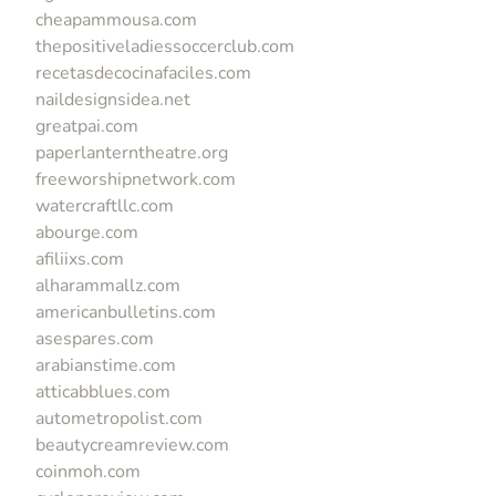
cheapammousa.com
thepositiveladiessoccerclub.com
recetasdecocinafaciles.com
naildesignsidea.net
greatpai.com
paperlanterntheatre.org
freeworshipnetwork.com
watercraftllc.com
abourge.com
afiliixs.com
alharammallz.com
americanbulletins.com
asespares.com
arabianstime.com
atticabblues.com
autometropolist.com
beautycreamreview.com
coinmoh.com