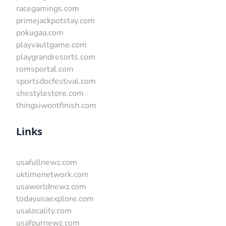
racegamings.com
primejackpotstay.com
pokugaa.com
playvaultgame.com
playgrandresorts.com
romsportal.com
sportsdocfestival.com
shestylestore.com
thingsiwontfinish.com
Links
usafullnewz.com
uktimenetwork.com
usaworldnewz.com
todayusaexplore.com
usalocality.com
usafournewz.com