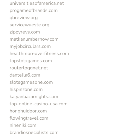
universitiesofamerica.net
progameofbrands.com
qbreview.org
servicewueste.org
zippyrevs.com
matkanumbernow.com
myjobcirculars.com
healthmoreoverfitness.com
topslotxgames.com
routerloggnet.net
dantella6.com
slotsgamesone.com
hispinzone.com
kalyanbazarnights.com
top-online-casino-usa.com
honghuidoor.com
flowingtravel.com
nineniki.com
brandiospecialists.com