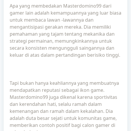
Apa yang membedakan Masterdomino99 dari
gamer lain adalah kemampuannya yang luar biasa
untuk membaca lawan -lawannya dan
mengantisipasi gerakan mereka. Dia memiliki
pemahaman yang tajam tentang mekanika dan
strategi permainan, memungkinkannya untuk
secara konsisten mengungguli saingannya dan
keluar di atas dalam pertandingan berisiko tinggi.
Tapi bukan hanya keahliannya yang membuatnya
mendapatkan reputasi sebagai ikon game.
Masterdomino99 juga dikenal karena sportivitas
dan kerendahan hati, selalu ramah dalam
kemenangan dan ramah dalam kekalahan. Dia
adalah duta besar sejati untuk komunitas game,
memberikan contoh positif bagi calon gamer di