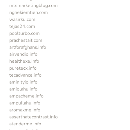
mtsmarketingblog.com
nghekiemtien.com
wasirku.com
tejas24.com
poolturbo.com
prachestait.com
artforafghans.info
airvendio.info
healthexe.info
puretecx.info
tecadvance.info
aminityio.info
amiolahu.info
ampacheme.info
ampullahu.info
aromaxme.info
asserthatecontrast.info
atenderme.info