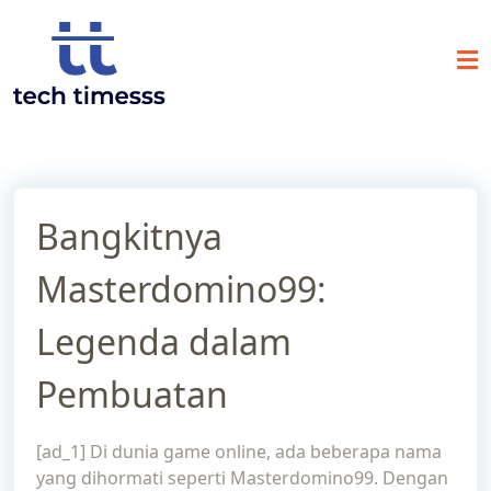
Skip
to
content
Bangkitnya
Masterdomino99:
Legenda dalam
Pembuatan
[ad_1] Di dunia game online, ada beberapa nama
yang dihormati seperti Masterdomino99. Dengan