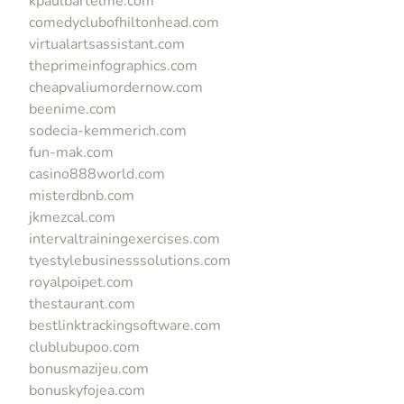
kpaulbartelme.com
comedyclubofhiltonhead.com
virtualartsassistant.com
theprimeinfographics.com
cheapvaliumordernow.com
beenime.com
sodecia-kemmerich.com
fun-mak.com
casino888world.com
misterdbnb.com
jkmezcal.com
intervaltrainingexercises.com
tyestylebusinesssolutions.com
royalpoipet.com
thestaurant.com
bestlinktrackingsoftware.com
clublubupoo.com
bonusmazijeu.com
bonuskyfojea.com