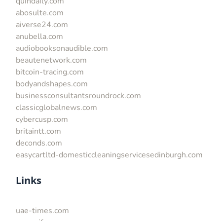
quindaily.com
abosulte.com
aiverse24.com
anubella.com
audiobooksonaudible.com
beautenetwork.com
bitcoin-tracing.com
bodyandshapes.com
businessconsultantsroundrock.com
classicglobalnews.com
cybercusp.com
britaintt.com
deconds.com
easycartltd-domesticcleaningservicesedinburgh.com
Links
uae-times.com