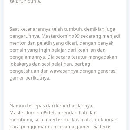
seluruh dunia.
Saat ketenarannya telah tumbuh, demikian juga
pengaruhnya. Masterdomino99 sekarang menjadi
mentor dan pelatih yang dicari, dengan banyak
pemain yang ingin belajar dari keahlian dan
pengalamannya. Dia secara teratur mengadakan
lokakarya dan sesi pelatihan, berbagi
pengetahuan dan wawasannya dengan generasi
gamer berikutnya.
Namun terlepas dari keberhasilannya,
Masterdomino99 tetap rendah hati dan
membumi, selalu berterima kasih atas dukungan
para penggemar dan sesama gamer. Dia terus -