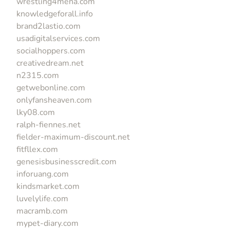
wrestling4mena.com
knowledgeforall.info
brand2lastio.com
usadigitalservices.com
socialhoppers.com
creativedream.net
n2315.com
getwebonline.com
onlyfansheaven.com
lky08.com
ralph-fiennes.net
fielder-maximum-discount.net
fitfllex.com
genesisbusinesscredit.com
inforuang.com
kindsmarket.com
luvelylife.com
macramb.com
mypet-diary.com