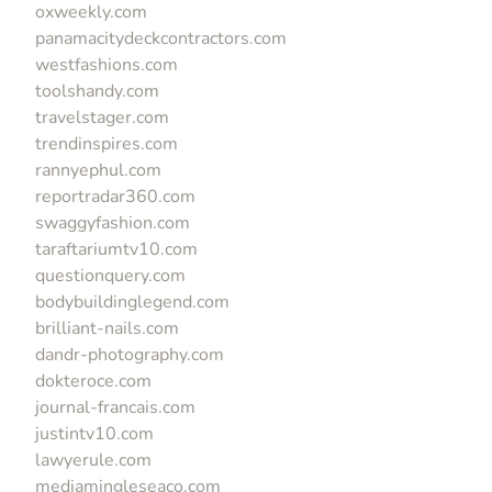
oxweekly.com
panamacitydeckcontractors.com
westfashions.com
toolshandy.com
travelstager.com
trendinspires.com
rannyephul.com
reportradar360.com
swaggyfashion.com
taraftariumtv10.com
questionquery.com
bodybuildinglegend.com
brilliant-nails.com
dandr-photography.com
dokteroce.com
journal-francais.com
justintv10.com
lawyerule.com
mediamingleseaco.com