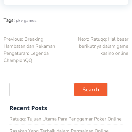
Tags:
pkv games
Post
Previous:
Breaking
Next:
Ratuqq: Hal besar
Hambatan dan Rekaman
berikutnya dalam game
navigation
Pengaturan: Legenda
kasino online
ChampionQQ
Search
Recent Posts
Ratuqq: Tujuan Utama Para Penggemar Poker Online
Rasakan Yang Terbaik dalam Permainan Online