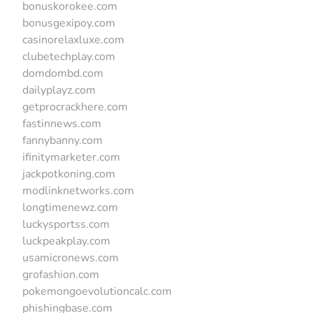
bonuskorokee.com
bonusgexipoy.com
casinorelaxluxe.com
clubetechplay.com
domdombd.com
dailyplayz.com
getprocrackhere.com
fastinnews.com
fannybanny.com
ifinitymarketer.com
jackpotkoning.com
modlinknetworks.com
longtimenewz.com
luckysportss.com
luckpeakplay.com
usamicronews.com
grofashion.com
pokemongoevolutioncalc.com
phishingbase.com