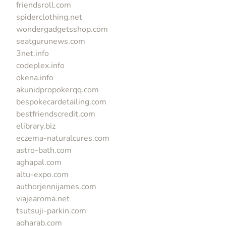
friendsroll.com
spiderclothing.net
wondergadgetsshop.com
seatgurunews.com
3net.info
codeplex.info
okena.info
akunidpropokerqq.com
bespokecardetailing.com
bestfriendscredit.com
elibrary.biz
eczema-naturalcures.com
astro-bath.com
aghapal.com
altu-expo.com
authorjennijames.com
viajearoma.net
tsutsuji-parkin.com
agharab.com