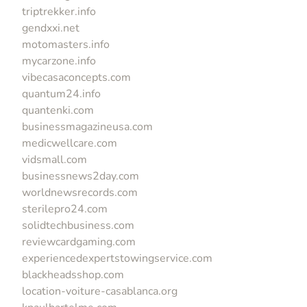
triptrekker.info
gendxxi.net
motomasters.info
mycarzone.info
vibecasaconcepts.com
quantum24.info
quantenki.com
businessmagazineusa.com
medicwellcare.com
vidsmall.com
businessnews2day.com
worldnewsrecords.com
sterilepro24.com
solidtechbusiness.com
reviewcardgaming.com
experiencedexpertstowingservice.com
blackheadsshop.com
location-voiture-casablanca.org