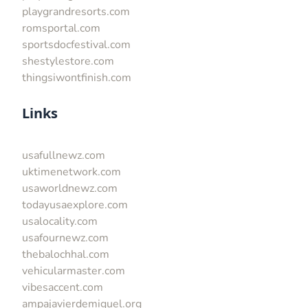
playgrandresorts.com
romsportal.com
sportsdocfestival.com
shestylestore.com
thingsiwontfinish.com
Links
usafullnewz.com
uktimenetwork.com
usaworldnewz.com
todayusaexplore.com
usalocality.com
usafournewz.com
thebalochhal.com
vehicularmaster.com
vibesaccent.com
ampajavierdemiguel.org