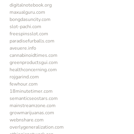
digitalnotebook.org
maxualguru.com
bongdasuncity.com
slot-pachi.com
freespinsslot.com
paradisefurballs.com
aveuere.info
cannabinoidtimes.com
greenproductsgui.com
healthconcerning.com
rojgarind.com
fewhour.com
18minutetimer.com
semanticseostars.com
mainstreamzone.com
growmarijuanas.com
webnshare.com
overlygeneralization.com