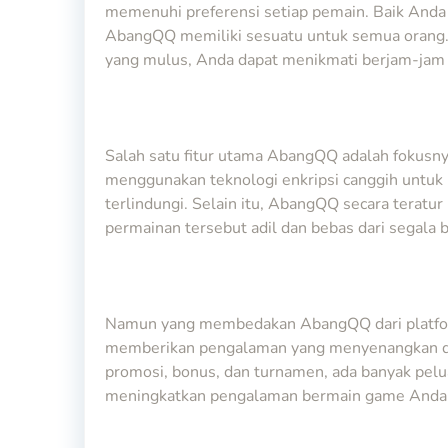
memenuhi preferensi setiap pemain. Baik Anda 
AbangQQ memiliki sesuatu untuk semua orang
yang mulus, Anda dapat menikmati berjam-jam
Salah satu fitur utama AbangQQ adalah fokusny
menggunakan teknologi enkripsi canggih untu
terlindungi. Selain itu, AbangQQ secara tera
permainan tersebut adil dan bebas dari segala 
Namun yang membedakan AbangQQ dari platfor
memberikan pengalaman yang menyenangkan da
promosi, bonus, dan turnamen, ada banyak pe
meningkatkan pengalaman bermain game Anda