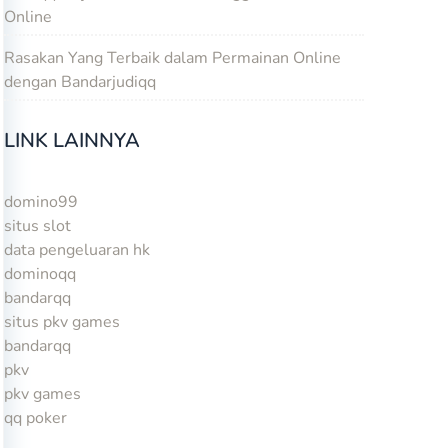
Online
Rasakan Yang Terbaik dalam Permainan Online
dengan Bandarjudiqq
LINK LAINNYA
domino99
situs slot
data pengeluaran hk
dominoqq
bandarqq
situs pkv games
bandarqq
pkv
pkv games
qq poker