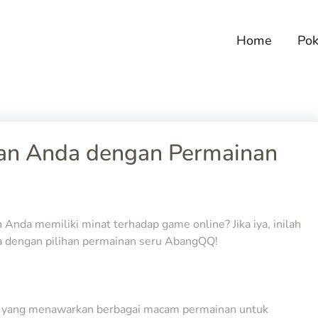
Home
Pok
an Anda dengan Permainan
nda memiliki minat terhadap game online? Jika iya, inilah
 dengan pilihan permainan seru AbangQQ!
r yang menawarkan berbagai macam permainan untuk