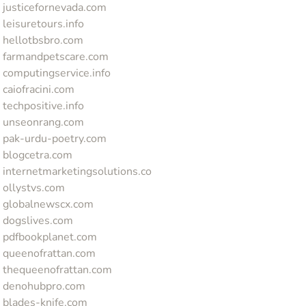
justicefornevada.com
leisuretours.info
hellotbsbro.com
farmandpetscare.com
computingservice.info
caiofracini.com
techpositive.info
unseonrang.com
pak-urdu-poetry.com
blogcetra.com
internetmarketingsolutions.co
ollystvs.com
globalnewscx.com
dogslives.com
pdfbookplanet.com
queenofrattan.com
thequeenofrattan.com
denohubpro.com
blades-knife.com