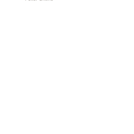
navigation