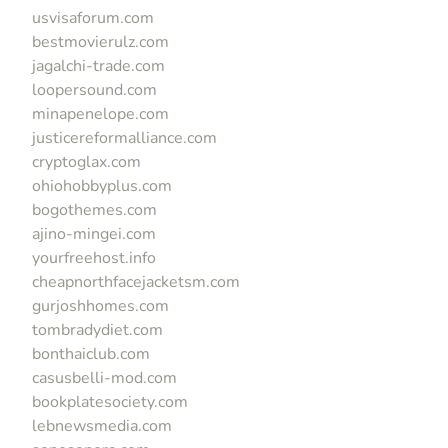
usvisaforum.com
bestmovierulz.com
jagalchi-trade.com
loopersound.com
minapenelope.com
justicereformalliance.com
cryptoglax.com
ohiohobbyplus.com
bogothemes.com
ajino-mingei.com
yourfreehost.info
cheapnorthfacejacketsm.com
gurjoshhomes.com
tombradydiet.com
bonthaiclub.com
casusbelli-mod.com
bookplatesociety.com
lebnewsmedia.com