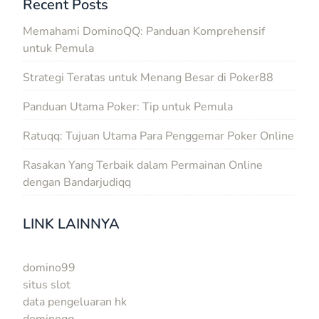
Recent Posts
Memahami DominoQQ: Panduan Komprehensif
untuk Pemula
Strategi Teratas untuk Menang Besar di Poker88
Panduan Utama Poker: Tip untuk Pemula
Ratuqq: Tujuan Utama Para Penggemar Poker Online
Rasakan Yang Terbaik dalam Permainan Online
dengan Bandarjudiqq
LINK LAINNYA
domino99
situs slot
data pengeluaran hk
dominoqq