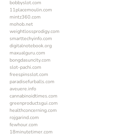
bobbyslot.com
11placemoulin.com
mintz360.com
mohob.net
weightlossprodigy.com
smarttechyinfo.com
digitalnotebook.org
maxualguru.com
bongdasuncity.com
slot-pachi.com
freespinsslot.com
paradisefurballs.com
aveuere.info
cannabinoidtimes.com
greenproductsgui.com
healthconcerning.com
rojgarind.com
fewhour.com
18minutetimer.com