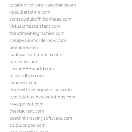
location-voiture-casablanca.org
kpaulbartelme.com
comedyclubofhiltonhead.com
virtualartsassistant.com
theprimeinfographics.com
cheapvaliumordernow.com
beenime.com
sodecia-kemmerich.com
fun-mak.com
casino888world.com
misterdbnb.com
jkmezcal.com
intervaltrainingexercises.com
tyestylebusinesssolutions.com
royalpoipet.com
thestaurant.com
bestlinktrackingsoftware.com
clublubupoo.com