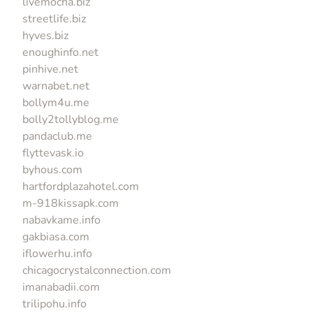
livemocha.biz
streetlife.biz
hyves.biz
enoughinfo.net
pinhive.net
warnabet.net
bollym4u.me
bolly2tollyblog.me
pandaclub.me
flyttevask.io
byhous.com
hartfordplazahotel.com
m-918kissapk.com
nabavkame.info
gakbiasa.com
iflowerhu.info
chicagocrystalconnection.com
imanabadii.com
trilipohu.info