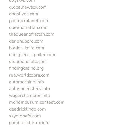
ollystvs.com
globalnewscx.com
dogslives.com
pdfbookplanet.com
queenofrattan.com
thequeenofrattan.com
denohubpro.com
blades-knife.com
one-piece-spoiler.com
studiooneiota.com
findingcasino.org
realworldcobra.com
automachine.info
autospeedsters.info
wagerchampion.info
monomousumicontest.com
deadricklingo.com
skyglobefx.com
gamblespherex.info