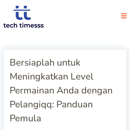
Skip
to
content
Bersiaplah untuk
Meningkatkan Level
Permainan Anda dengan
Pelangiqq: Panduan
Pemula