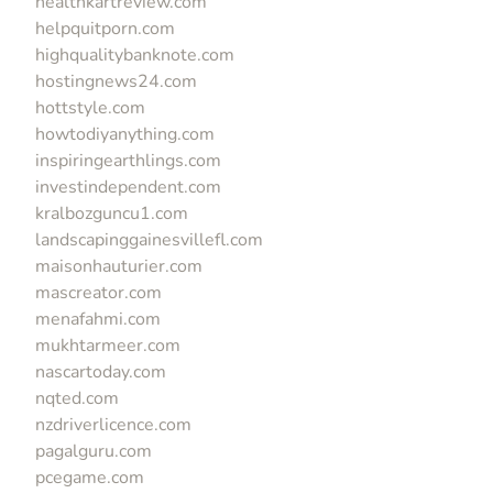
healthkartreview.com
helpquitporn.com
highqualitybanknote.com
hostingnews24.com
hottstyle.com
howtodiyanything.com
inspiringearthlings.com
investindependent.com
kralbozguncu1.com
landscapinggainesvillefl.com
maisonhauturier.com
mascreator.com
menafahmi.com
mukhtarmeer.com
nascartoday.com
nqted.com
nzdriverlicence.com
pagalguru.com
pcegame.com