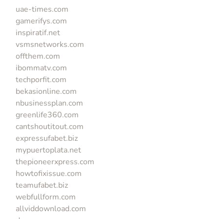
uae-times.com
gamerifys.com
inspiratif.net
vsmsnetworks.com
offthem.com
ibommatv.com
techporfit.com
bekasionline.com
nbusinessplan.com
greenlife360.com
cantshoutitout.com
expressufabet.biz
mypuertoplata.net
thepioneerxpress.com
howtofixissue.com
teamufabet.biz
webfullform.com
allviddownload.com