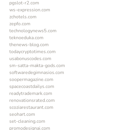
pgslot-r2.com
ws-expression.com
zchotels.com
zepfo.com
technologynews5.com
teknoeduka.com
thenews-blog.com
todaycryptotimes.com
usabonuscodes.com
sm-satta-makta-gods.com
softwaredegimnasios.com
soopermagazine.com
spacecoastdailys.com
readytrademark.com
renovationsrated.com
scoziarestaurant.com
seohart.com
set-cleaning.com
promodesignai.com