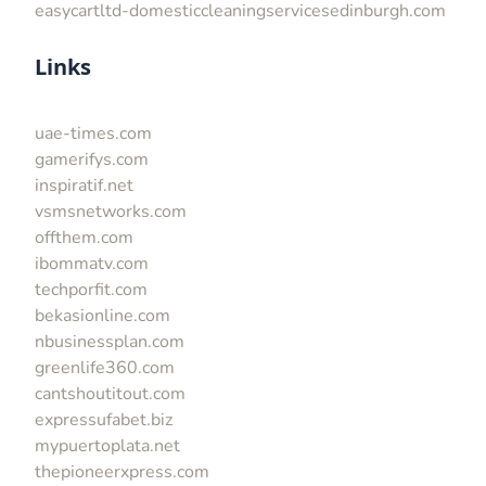
easycartltd-domesticcleaningservicesedinburgh.com
Links
uae-times.com
gamerifys.com
inspiratif.net
vsmsnetworks.com
offthem.com
ibommatv.com
techporfit.com
bekasionline.com
nbusinessplan.com
greenlife360.com
cantshoutitout.com
expressufabet.biz
mypuertoplata.net
thepioneerxpress.com