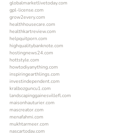
globalmarketlivetoday.com
gpl-license.com
grow2every.com
healthhousecare.com
healthkartreview.com
helpquitporn.com
highqualitybanknote.com
hostingnews24.com
hottstyle.com
howtodiyanything.com
inspiringearthlings.com
investindependent.com
kralbozguncu1.com
landscapinggainesvillefl.com
maisonhauturier.com
mascreator.com
menafahmi.com
mukhtarmeer.com
nascartoday.com