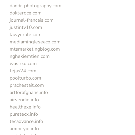
dandr-photography.com
dokteroce.com
journal-francais.com
justintv10.com
lawyerule.com
mediamingleseaco.com
mtsmarketingblog.com
nghekiemtien.com
wasirku.com
tejas24.com
poolturbo.com
prachestait.com
artforafghans.info
airvendio.info
healthexe.info
puretecx.info
tecadvance.info
aminityio.info