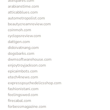
asespares.com
arabianstime.com
atticabblues.com
autometropolist.com
beautycreamreview.com
coinmoh.com
cyclopsreview.com
dattgen.com
didoivatnang.com
dogsbarks.com
dwmsoftwarehouse.com
enjoytroyjackson.com
epicaimbots.com
etech4news.com
expresspsychedelicsshop.com
fashionistani.com
feelingswed.com
firecabal.com
forbessmagazine.com