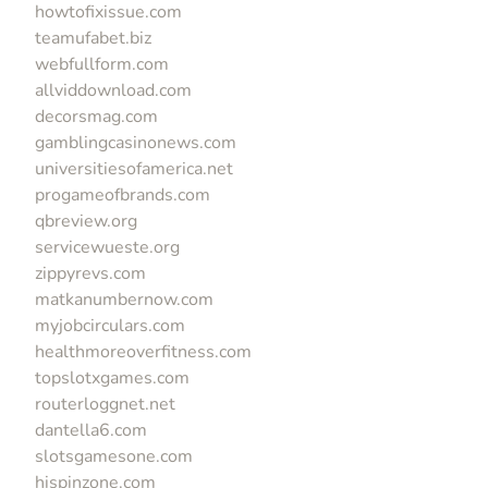
howtofixissue.com
teamufabet.biz
webfullform.com
allviddownload.com
decorsmag.com
gamblingcasinonews.com
universitiesofamerica.net
progameofbrands.com
qbreview.org
servicewueste.org
zippyrevs.com
matkanumbernow.com
myjobcirculars.com
healthmoreoverfitness.com
topslotxgames.com
routerloggnet.net
dantella6.com
slotsgamesone.com
hispinzone.com