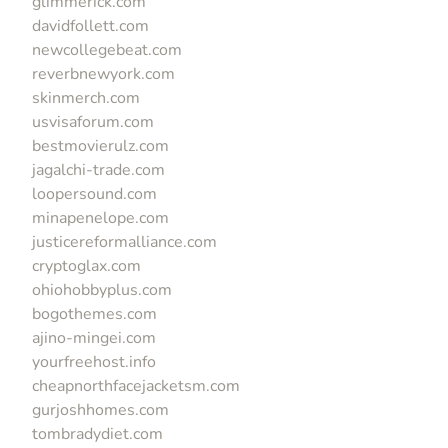
glimmerick.com
davidfollett.com
newcollegebeat.com
reverbnewyork.com
skinmerch.com
usvisaforum.com
bestmovierulz.com
jagalchi-trade.com
loopersound.com
minapenelope.com
justicereformalliance.com
cryptoglax.com
ohiohobbyplus.com
bogothemes.com
ajino-mingei.com
yourfreehost.info
cheapnorthfacejacketsm.com
gurjoshhomes.com
tombradydiet.com