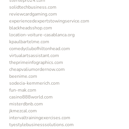
sterilepro24.com
solidtechbusiness.com
reviewcardgaming.com
experiencedexpertstowingservice.com
blackheadsshop.com
location-voiture-casablanca.org
kpaulbartelme.com
comedyclubofhiltonhead.com
virtualartsassistant.com
theprimeinfographics.com
cheapvaliumordernow.com
beenime.com
sodecia-kemmerich.com
fun-mak.com
casino888world.com
misterdbnb.com
jkmezcal.com
intervaltrainingexercises.com
tyestylebusinesssolutions.com