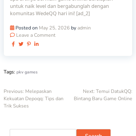
untuk naik level dan bergabunglah dengan
komunitas WedeQQ hari ini! [ad_2]
Posted on
May 25, 2026
by
admin
Leave a Comment
Tags:
pkv games
Post
Previous:
Melepaskan
Next:
Temui DatukQQ:
Kekuatan Depoqq: Tips dan
Bintang Baru Game Online
navigation
Trik Sukses
Search