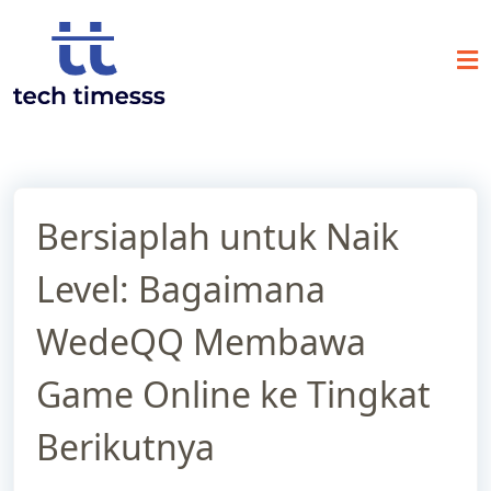
Skip
to
content
Bersiaplah untuk Naik
Level: Bagaimana
WedeQQ Membawa
Game Online ke Tingkat
Berikutnya