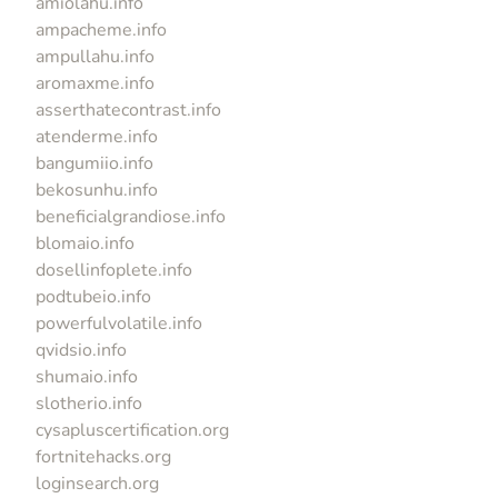
amiolahu.info
ampacheme.info
ampullahu.info
aromaxme.info
asserthatecontrast.info
atenderme.info
bangumiio.info
bekosunhu.info
beneficialgrandiose.info
blomaio.info
dosellinfoplete.info
podtubeio.info
powerfulvolatile.info
qvidsio.info
shumaio.info
slotherio.info
cysapluscertification.org
fortnitehacks.org
loginsearch.org