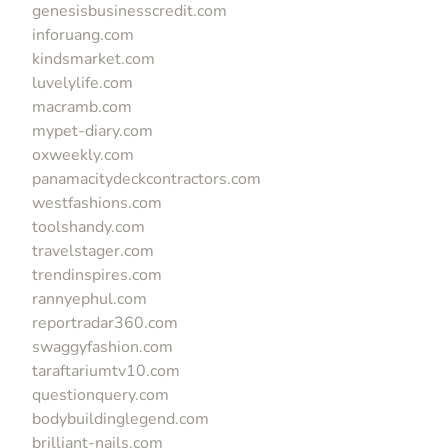
genesisbusinesscredit.com
inforuang.com
kindsmarket.com
luvelylife.com
macramb.com
mypet-diary.com
oxweekly.com
panamacitydeckcontractors.com
westfashions.com
toolshandy.com
travelstager.com
trendinspires.com
rannyephul.com
reportradar360.com
swaggyfashion.com
taraftariumtv10.com
questionquery.com
bodybuildinglegend.com
brilliant-nails.com