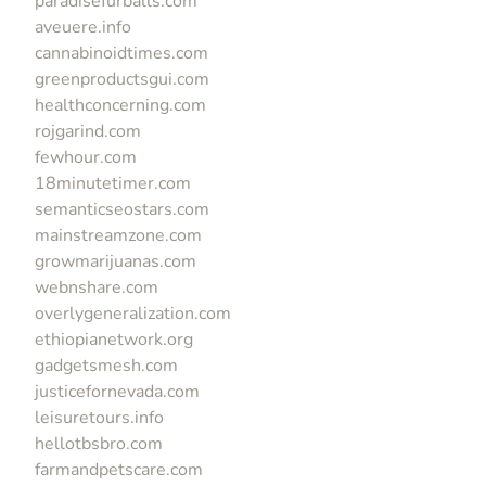
paradisefurballs.com
aveuere.info
cannabinoidtimes.com
greenproductsgui.com
healthconcerning.com
rojgarind.com
fewhour.com
18minutetimer.com
semanticseostars.com
mainstreamzone.com
growmarijuanas.com
webnshare.com
overlygeneralization.com
ethiopianetwork.org
gadgetsmesh.com
justicefornevada.com
leisuretours.info
hellotbsbro.com
farmandpetscare.com