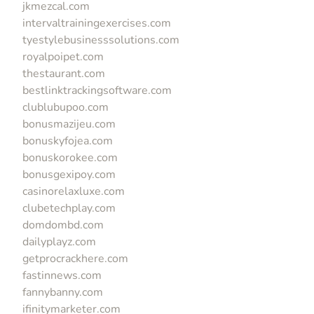
jkmezcal.com
intervaltrainingexercises.com
tyestylebusinesssolutions.com
royalpoipet.com
thestaurant.com
bestlinktrackingsoftware.com
clublubupoo.com
bonusmazijeu.com
bonuskyfojea.com
bonuskorokee.com
bonusgexipoy.com
casinorelaxluxe.com
clubetechplay.com
domdombd.com
dailyplayz.com
getprocrackhere.com
fastinnews.com
fannybanny.com
ifinitymarketer.com