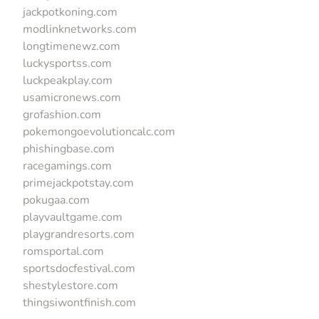
jackpotkoning.com
modlinknetworks.com
longtimenewz.com
luckysportss.com
luckpeakplay.com
usamicronews.com
grofashion.com
pokemongoevolutioncalc.com
phishingbase.com
racegamings.com
primejackpotstay.com
pokugaa.com
playvaultgame.com
playgrandresorts.com
romsportal.com
sportsdocfestival.com
shestylestore.com
thingsiwontfinish.com