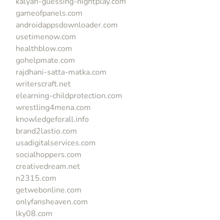
kalyan-guessing-nightplay.com
gameofpanels.com
androidappsdownloader.com
usetimenow.com
healthblow.com
gohelpmate.com
rajdhani-satta-matka.com
writerscraft.net
elearning-childprotection.com
wrestling4mena.com
knowledgeforall.info
brand2lastio.com
usadigitalservices.com
socialhoppers.com
creativedream.net
n2315.com
getwebonline.com
onlyfansheaven.com
lky08.com