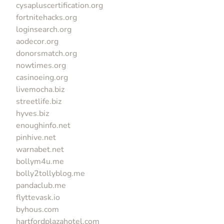
cysapluscertification.org
fortnitehacks.org
loginsearch.org
aodecor.org
donorsmatch.org
nowtimes.org
casinoeing.org
livemocha.biz
streetlife.biz
hyves.biz
enoughinfo.net
pinhive.net
warnabet.net
bollym4u.me
bolly2tollyblog.me
pandaclub.me
flyttevask.io
byhous.com
hartfordplazahotel.com