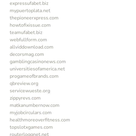
expressufabet.biz
mypuertoplata.net
thepioneerxpress.com
howtofixissue.com
teamufabet.biz
webfullform.com
allviddownload.com
decorsmag.com
gamblingcasinonews.com
universitiesofamerica.net
progameofbrands.com
qbreview.org
servicewueste.org
zippyrevs.com
matkanumbernow.com
myjobcirculars.com
healthmoreoverfitness.com
topslotxgames.com
routerloggnet.net