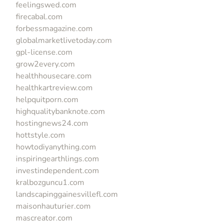
feelingswed.com
firecabal.com
forbessmagazine.com
globalmarketlivetoday.com
gpl-license.com
grow2every.com
healthhousecare.com
healthkartreview.com
helpquitporn.com
highqualitybanknote.com
hostingnews24.com
hottstyle.com
howtodiyanything.com
inspiringearthlings.com
investindependent.com
kralbozguncu1.com
landscapinggainesvillefl.com
maisonhauturier.com
mascreator.com