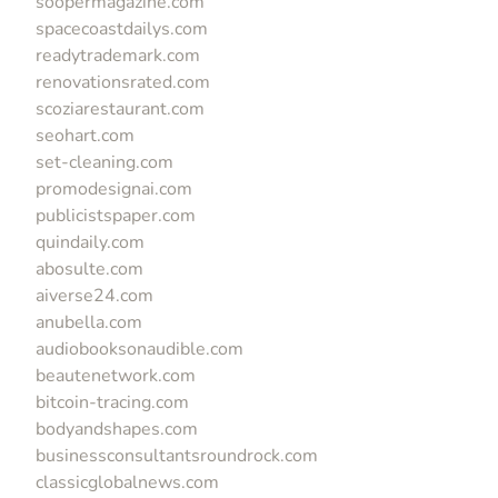
soopermagazine.com
spacecoastdailys.com
readytrademark.com
renovationsrated.com
scoziarestaurant.com
seohart.com
set-cleaning.com
promodesignai.com
publicistspaper.com
quindaily.com
abosulte.com
aiverse24.com
anubella.com
audiobooksonaudible.com
beautenetwork.com
bitcoin-tracing.com
bodyandshapes.com
businessconsultantsroundrock.com
classicglobalnews.com