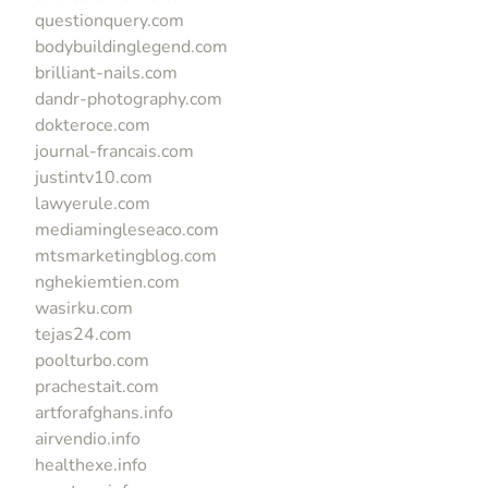
questionquery.com
bodybuildinglegend.com
brilliant-nails.com
dandr-photography.com
dokteroce.com
journal-francais.com
justintv10.com
lawyerule.com
mediamingleseaco.com
mtsmarketingblog.com
nghekiemtien.com
wasirku.com
tejas24.com
poolturbo.com
prachestait.com
artforafghans.info
airvendio.info
healthexe.info