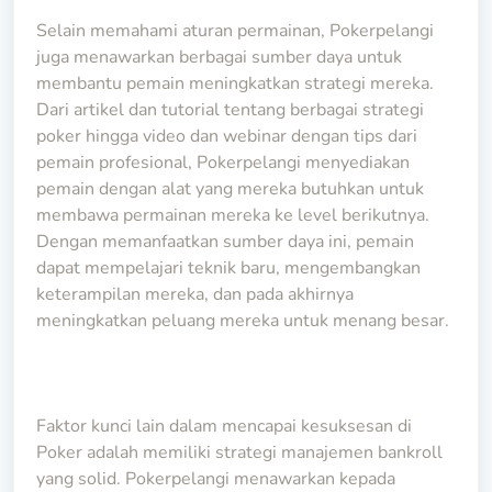
Selain memahami aturan permainan, Pokerpelangi
juga menawarkan berbagai sumber daya untuk
membantu pemain meningkatkan strategi mereka.
Dari artikel dan tutorial tentang berbagai strategi
poker hingga video dan webinar dengan tips dari
pemain profesional, Pokerpelangi menyediakan
pemain dengan alat yang mereka butuhkan untuk
membawa permainan mereka ke level berikutnya.
Dengan memanfaatkan sumber daya ini, pemain
dapat mempelajari teknik baru, mengembangkan
keterampilan mereka, dan pada akhirnya
meningkatkan peluang mereka untuk menang besar.
Faktor kunci lain dalam mencapai kesuksesan di
Poker adalah memiliki strategi manajemen bankroll
yang solid. Pokerpelangi menawarkan kepada