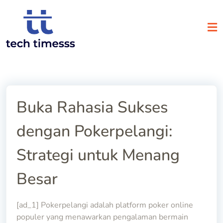
Skip
to
content
Buka Rahasia Sukses
dengan Pokerpelangi:
Strategi untuk Menang
Besar
[ad_1] Pokerpelangi adalah platform poker online
populer yang menawarkan pengalaman bermain