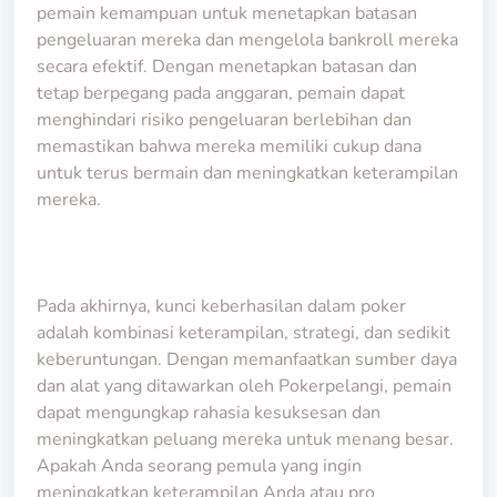
pemain kemampuan untuk menetapkan batasan
pengeluaran mereka dan mengelola bankroll mereka
secara efektif. Dengan menetapkan batasan dan
tetap berpegang pada anggaran, pemain dapat
menghindari risiko pengeluaran berlebihan dan
memastikan bahwa mereka memiliki cukup dana
untuk terus bermain dan meningkatkan keterampilan
mereka.
Pada akhirnya, kunci keberhasilan dalam poker
adalah kombinasi keterampilan, strategi, dan sedikit
keberuntungan. Dengan memanfaatkan sumber daya
dan alat yang ditawarkan oleh Pokerpelangi, pemain
dapat mengungkap rahasia kesuksesan dan
meningkatkan peluang mereka untuk menang besar.
Apakah Anda seorang pemula yang ingin
meningkatkan keterampilan Anda atau pro