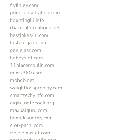
flyfinley.com
prideconsultation.com
hountinglil.info
chakraaffirmations.net
bestjokes4u.com
lustgurgaon.com
geniejaar.com
bobbyslot.com
11placemoulin.com
mintz360.com
mohob.net
weightlossprodigy.com
smarttechyinfo.com
digitalnotebook.org
maxualguru.com
bongdasuncity.com
slot-pachi.com
freespinsslot.com