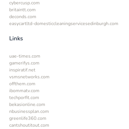
cybercusp.com
britaintt.com
deconds.com
easycartltd-domesticcleaningservicesedinburgh.com
Links
uae-times.com
gamerifys.com
inspiratif.net
vsmsnetworks.com
offthem.com
ibommatv.com
techporfit.com
bekasionline.com
nbusinessplan.com
greenlife360.com
cantshoutitout.com