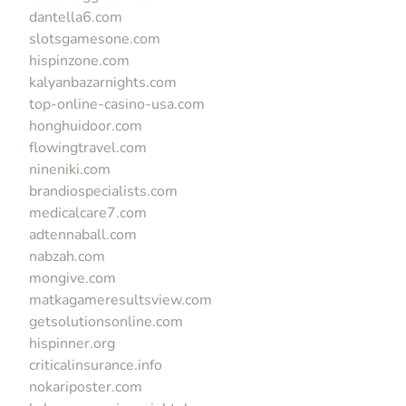
dantella6.com
slotsgamesone.com
hispinzone.com
kalyanbazarnights.com
top-online-casino-usa.com
honghuidoor.com
flowingtravel.com
nineniki.com
brandiospecialists.com
medicalcare7.com
adtennaball.com
nabzah.com
mongive.com
matkagameresultsview.com
getsolutionsonline.com
hispinner.org
criticalinsurance.info
nokariposter.com