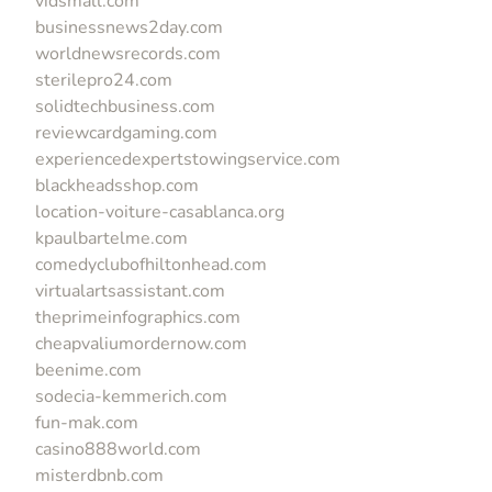
vidsmall.com
businessnews2day.com
worldnewsrecords.com
sterilepro24.com
solidtechbusiness.com
reviewcardgaming.com
experiencedexpertstowingservice.com
blackheadsshop.com
location-voiture-casablanca.org
kpaulbartelme.com
comedyclubofhiltonhead.com
virtualartsassistant.com
theprimeinfographics.com
cheapvaliumordernow.com
beenime.com
sodecia-kemmerich.com
fun-mak.com
casino888world.com
misterdbnb.com