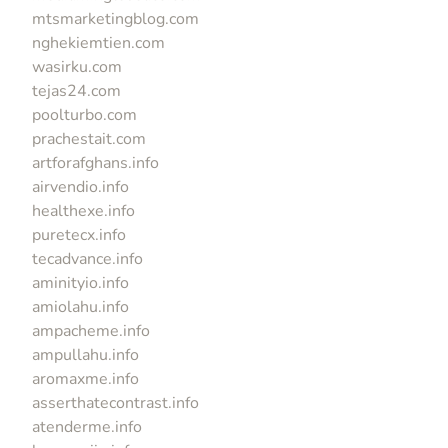
mtsmarketingblog.com
nghekiemtien.com
wasirku.com
tejas24.com
poolturbo.com
prachestait.com
artforafghans.info
airvendio.info
healthexe.info
puretecx.info
tecadvance.info
aminityio.info
amiolahu.info
ampacheme.info
ampullahu.info
aromaxme.info
asserthatecontrast.info
atenderme.info