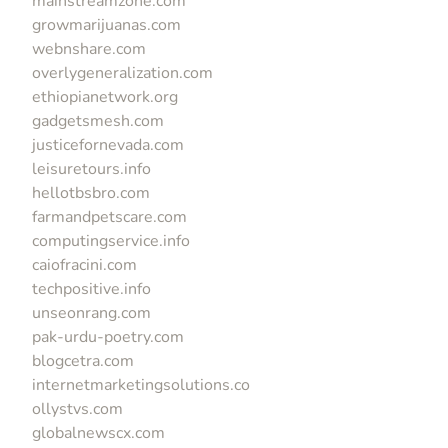
mainstreamzone.com
growmarijuanas.com
webnshare.com
overlygeneralization.com
ethiopianetwork.org
gadgetsmesh.com
justicefornevada.com
leisuretours.info
hellotbsbro.com
farmandpetscare.com
computingservice.info
caiofracini.com
techpositive.info
unseonrang.com
pak-urdu-poetry.com
blogcetra.com
internetmarketingsolutions.co
ollystvs.com
globalnewscx.com