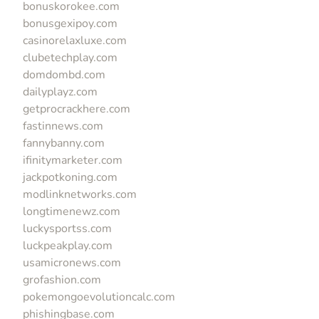
bonuskorokee.com
bonusgexipoy.com
casinorelaxluxe.com
clubetechplay.com
domdombd.com
dailyplayz.com
getprocrackhere.com
fastinnews.com
fannybanny.com
ifinitymarketer.com
jackpotkoning.com
modlinknetworks.com
longtimenewz.com
luckysportss.com
luckpeakplay.com
usamicronews.com
grofashion.com
pokemongoevolutioncalc.com
phishingbase.com