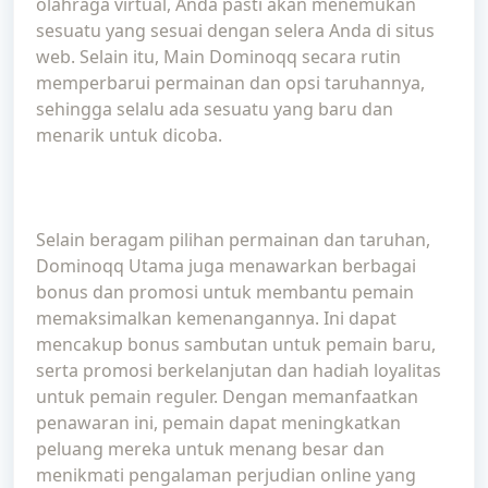
olahraga virtual, Anda pasti akan menemukan
sesuatu yang sesuai dengan selera Anda di situs
web. Selain itu, Main Dominoqq secara rutin
memperbarui permainan dan opsi taruhannya,
sehingga selalu ada sesuatu yang baru dan
menarik untuk dicoba.
Selain beragam pilihan permainan dan taruhan,
Dominoqq Utama juga menawarkan berbagai
bonus dan promosi untuk membantu pemain
memaksimalkan kemenangannya. Ini dapat
mencakup bonus sambutan untuk pemain baru,
serta promosi berkelanjutan dan hadiah loyalitas
untuk pemain reguler. Dengan memanfaatkan
penawaran ini, pemain dapat meningkatkan
peluang mereka untuk menang besar dan
menikmati pengalaman perjudian online yang