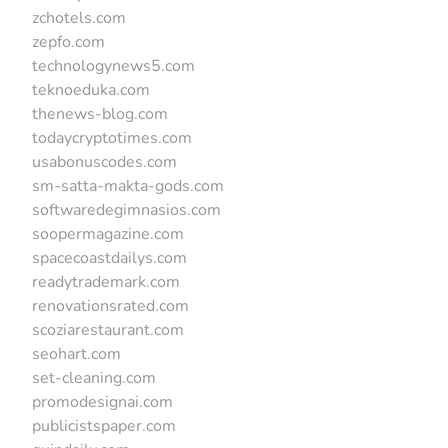
zchotels.com
zepfo.com
technologynews5.com
teknoeduka.com
thenews-blog.com
todaycryptotimes.com
usabonuscodes.com
sm-satta-makta-gods.com
softwaredegimnasios.com
soopermagazine.com
spacecoastdailys.com
readytrademark.com
renovationsrated.com
scoziarestaurant.com
seohart.com
set-cleaning.com
promodesignai.com
publicistspaper.com