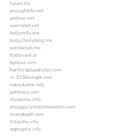
hyves.biz
enoughinfo.net
pinhive.net
warnabet.net
bollym4u.me
bolly2tollyblog.me
pandaclub.me
flyttevask.io
byhous.com
hartfordplazahotel.com
m-918kissapk.com
nabavkame.info
gakbiasa.com
iflowerhu.info
chicagocrystalconnection.com
imanabadii.com
trilipohu.info
appruptio.info