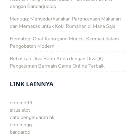
dengan Bandarjudiqq
Menuqq: Menyederhanakan Perencanaan Makanan
dan Memasak untuk Koki Rumahan di Mana Saja
Hematqq: Obat Kuno yang Muncul Kembali dalam
Pengobatan Modern
Bebaskan Diva Batin Anda dengan DivaQQ:
Pengalaman Bermain Game Online Terbaik
LINK LAINNYA
domino99
situs slot
data pengeluaran hk
dominoqq
bandarqq