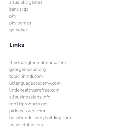
situs pkv games
bandarqq
pkv
pkv games
qq poker
Links
thecedarglenmaltshop.com
georgemason.org
topicinhindi.com
uklanguageacademy.com
lindehealthcarefree.com
allbusinessjobs.info
top10products.net
pickabatours.com
beastmode-bodybuilding.com
financelplan.info