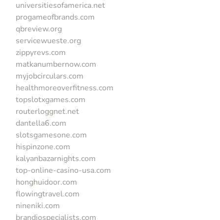
universitiesofamerica.net
progameofbrands.com
qbreview.org
servicewueste.org
zippyrevs.com
matkanumbernow.com
myjobcirculars.com
healthmoreoverfitness.com
topslotxgames.com
routerloggnet.net
dantella6.com
slotsgamesone.com
hispinzone.com
kalyanbazarnights.com
top-online-casino-usa.com
honghuidoor.com
flowingtravel.com
nineniki.com
brandiospecialists.com