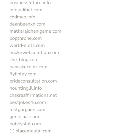
businessfuture.info
infojudibet.com
cbdmap.info
deanbeanxn.com
matkarajdhanigame.com
popthrone.com
world-slots.com
imakewebsolution.com
che-blog.com
pancakecoinz.com
flyfinley.com
prideconsultation.com
hountinglil.info
chakraaffirmations.net
bestjokes4u.com
lustgurgaon.com
geniejaar.com
bobbyslot.com
11placemoulin.com