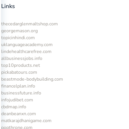
Links
thecedarglenmaltshop.com
georgemason.org
topicinhindi.com
uklanguageacademy.com
lindehealthcarefree.com
allbusinessjobs.info
top10products.net
pickabatours.com
beastmode-bodybuilding.com
financelplan.info
businessfuture.info
infojudibet.com
cbdmap.info
deanbeanxn.com
matkarajdhanigame.com
popthrone.com