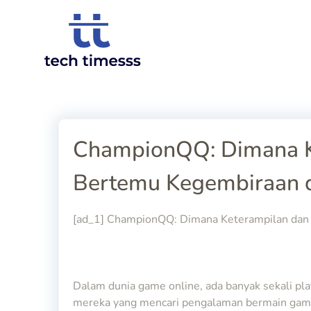
Skip
to
content
ChampionQQ: Dimana Ke
Bertemu Kegembiraan 
[ad_1] ChampionQQ: Dimana Keterampilan dan
Dalam dunia game online, ada banyak sekali pla
mereka yang mencari pengalaman bermain gam