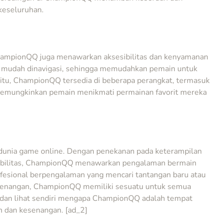
keseluruhan.
 ChampionQQ juga menawarkan aksesibilitas dan kenyamanan
an mudah dinavigasi, sehingga memudahkan pemain untuk
n itu, ChampionQQ tersedia di beberapa perangkat, termasuk
 memungkinkan pemain menikmati permainan favorit mereka
dunia game online. Dengan penekanan pada keterampilan
sesibilitas, ChampionQQ menawarkan pengalaman bermain
fesional berpengalaman yang mencari tantangan baru atau
senangan, ChampionQQ memiliki sesuatu untuk semua
i dan lihat sendiri mengapa ChampionQQ adalah tempat
n dan kesenangan. [ad_2]