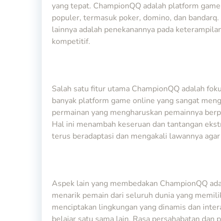
yang tepat. ChampionQQ adalah platform gam
populer, termasuk poker, domino, dan bandar
lainnya adalah penekanannya pada keterampilan 
kompetitif.
Salah satu fitur utama ChampionQQ adalah foku
banyak platform game online yang sangat me
permainan yang mengharuskan pemainnya berpik
Hal ini menambah keseruan dan tantangan eks
terus beradaptasi dan mengakali lawannya agar
Aspek lain yang membedakan ChampionQQ adala
menarik pemain dari seluruh dunia yang memilik
menciptakan lingkungan yang dinamis dan intera
belajar satu sama lain. Rasa persahabatan da