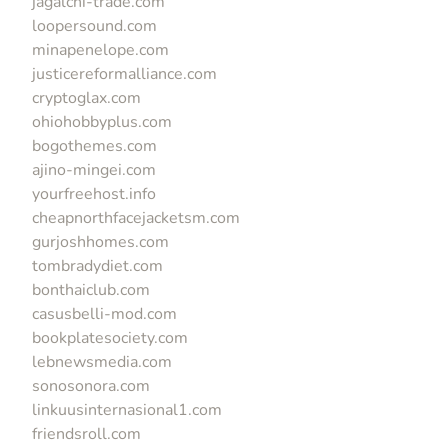
jagalchi-trade.com
loopersound.com
minapenelope.com
justicereformalliance.com
cryptoglax.com
ohiohobbyplus.com
bogothemes.com
ajino-mingei.com
yourfreehost.info
cheapnorthfacejacketsm.com
gurjoshhomes.com
tombradydiet.com
bonthaiclub.com
casusbelli-mod.com
bookplatesociety.com
lebnewsmedia.com
sonosonora.com
linkuusinternasional1.com
friendsroll.com