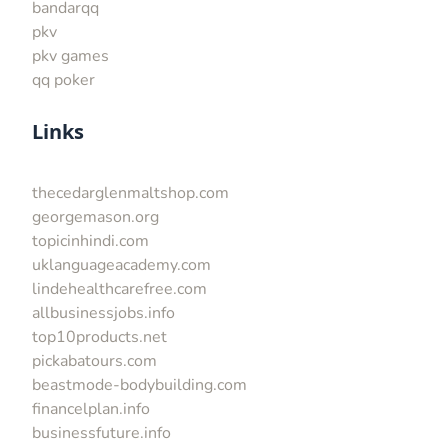
bandarqq
pkv
pkv games
qq poker
Links
thecedarglenmaltshop.com
georgemason.org
topicinhindi.com
uklanguageacademy.com
lindehealthcarefree.com
allbusinessjobs.info
top10products.net
pickabatours.com
beastmode-bodybuilding.com
financelplan.info
businessfuture.info