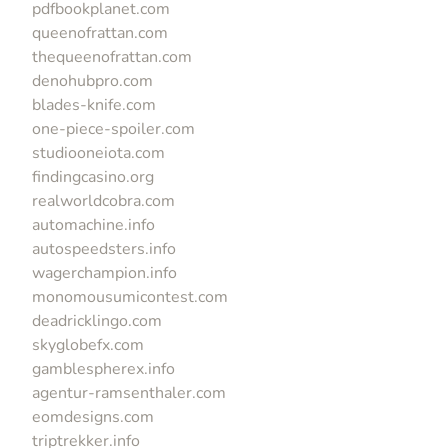
pdfbookplanet.com
queenofrattan.com
thequeenofrattan.com
denohubpro.com
blades-knife.com
one-piece-spoiler.com
studiooneiota.com
findingcasino.org
realworldcobra.com
automachine.info
autospeedsters.info
wagerchampion.info
monomousumicontest.com
deadricklingo.com
skyglobefx.com
gamblespherex.info
agentur-ramsenthaler.com
eomdesigns.com
triptrekker.info