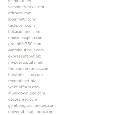
inspiratif.net
vsmsnetworks.com
offthem.com
ibommatv.com
techporfit.com
bekasionline.com
nbusinessplan.com
greenlife360.com
cantshoutitout.com
expressufabet.biz
mypuertoplata.net
thepioneerxpress.com
howtofixissue.com
teamufabet.biz
webfullform.com
allviddownload.com
decorsmag.com
gamblingcasinonews.com
universitiesofamerica.net