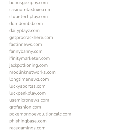
bonusgexipoy.com
casinorelaxluxe.com
clubetechplay.com
domdombd.com
dailyplayz.com
getprocrackhere.com
fastinnews.com
fannybanny.com
ifinitymarketer.com
jackpotkoning.com
modlinknetworks.com
longtimenewz.com
luckysportss.com
luckpeakplay.com
usamicronews.com
grofashion.com
pokemongoevolutioncalc.com
phishingbase.com
racegamings.com