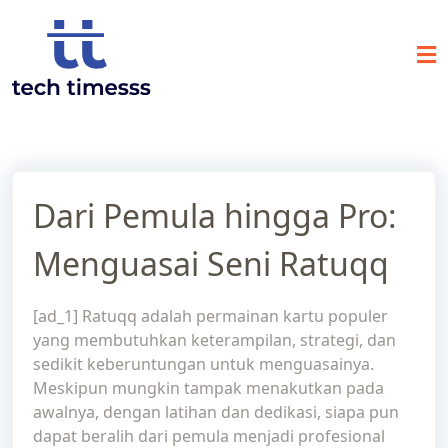
Skip
to
content
Dari Pemula hingga Pro:
Menguasai Seni Ratuqq
[ad_1] Ratuqq adalah permainan kartu populer
yang membutuhkan keterampilan, strategi, dan
sedikit keberuntungan untuk menguasainya.
Meskipun mungkin tampak menakutkan pada
awalnya, dengan latihan dan dedikasi, siapa pun
dapat beralih dari pemula menjadi profesional