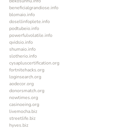
bekosunhu.info
beneficialgrandiose.info
blomaio.info
dosellinfoplete.info
podtubeio.info
powerfulvolatile.info
qvidsio.info
shumaio.info
slotherio.info
cysapluscertification.org
fortnitehacks.org
loginsearch.org
aodecor.org
donorsmatch.org
nowtimes.org
casinoeing.org
livemocha.biz
streetlife.biz
hyves.biz