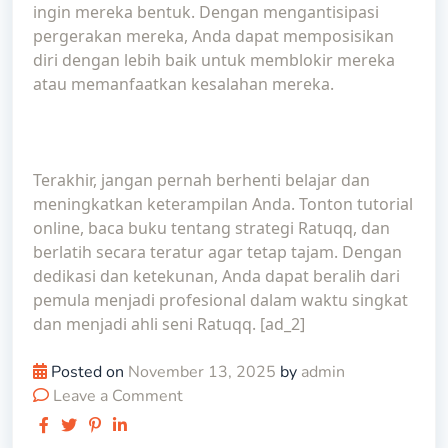
ingin mereka bentuk. Dengan mengantisipasi
pergerakan mereka, Anda dapat memposisikan
diri dengan lebih baik untuk memblokir mereka
atau memanfaatkan kesalahan mereka.
Terakhir, jangan pernah berhenti belajar dan
meningkatkan keterampilan Anda. Tonton tutorial
online, baca buku tentang strategi Ratuqq, dan
berlatih secara teratur agar tetap tajam. Dengan
dedikasi dan ketekunan, Anda dapat beralih dari
pemula menjadi profesional dalam waktu singkat
dan menjadi ahli seni Ratuqq. [ad_2]
Posted on
November 13, 2025
by
admin
Leave a Comment