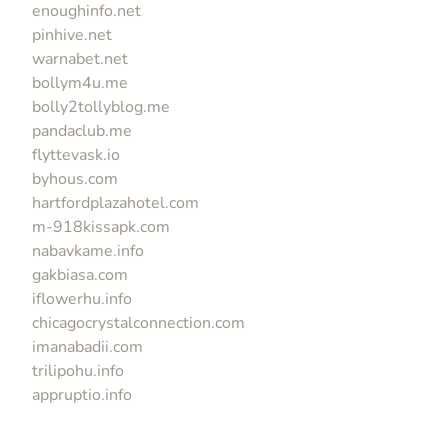
enoughinfo.net
pinhive.net
warnabet.net
bollym4u.me
bolly2tollyblog.me
pandaclub.me
flyttevask.io
byhous.com
hartfordplazahotel.com
m-918kissapk.com
nabavkame.info
gakbiasa.com
iflowerhu.info
chicagocrystalconnection.com
imanabadii.com
trilipohu.info
appruptio.info