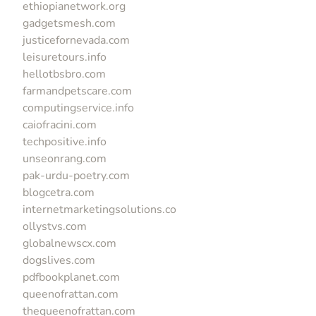
ethiopianetwork.org
gadgetsmesh.com
justicefornevada.com
leisuretours.info
hellotbsbro.com
farmandpetscare.com
computingservice.info
caiofracini.com
techpositive.info
unseonrang.com
pak-urdu-poetry.com
blogcetra.com
internetmarketingsolutions.co
ollystvs.com
globalnewscx.com
dogslives.com
pdfbookplanet.com
queenofrattan.com
thequeenofrattan.com