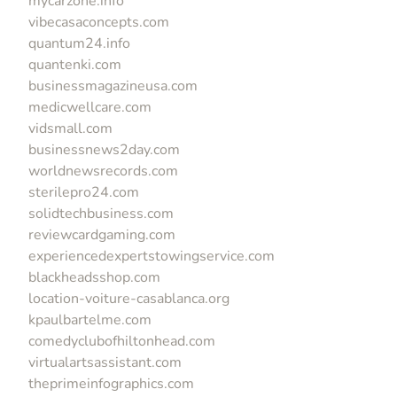
mycarzone.info
vibecasaconcepts.com
quantum24.info
quantenki.com
businessmagazineusa.com
medicwellcare.com
vidsmall.com
businessnews2day.com
worldnewsrecords.com
sterilepro24.com
solidtechbusiness.com
reviewcardgaming.com
experiencedexpertstowingservice.com
blackheadsshop.com
location-voiture-casablanca.org
kpaulbartelme.com
comedyclubofhiltonhead.com
virtualartsassistant.com
theprimeinfographics.com