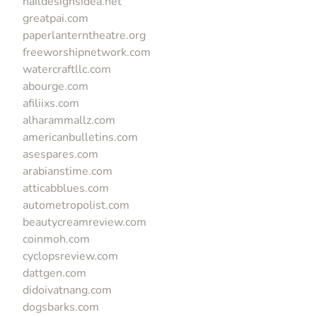
naildesignsidea.net
greatpai.com
paperlanterntheatre.org
freeworshipnetwork.com
watercraftllc.com
abourge.com
afiliixs.com
alharammallz.com
americanbulletins.com
asespares.com
arabianstime.com
atticabblues.com
autometropolist.com
beautycreamreview.com
coinmoh.com
cyclopsreview.com
dattgen.com
didoivatnang.com
dogsbarks.com