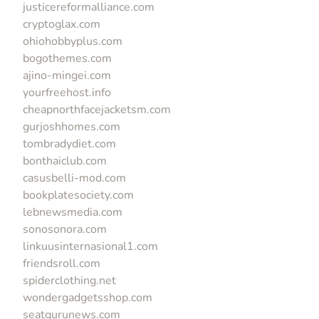
justicereformalliance.com
cryptoglax.com
ohiohobbyplus.com
bogothemes.com
ajino-mingei.com
yourfreehost.info
cheapnorthfacejacketsm.com
gurjoshhomes.com
tombradydiet.com
bonthaiclub.com
casusbelli-mod.com
bookplatesociety.com
lebnewsmedia.com
sonosonora.com
linkuusinternasional1.com
friendsroll.com
spiderclothing.net
wondergadgetsshop.com
seatgurunews.com