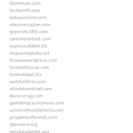
ibommatv.com
techporfit.com
bekasionline.com
nbusinessplan.com
greenlife360.com
cantshoutitout.com
expressufabet.biz
mypuertoplata.net
thepioneerxpress.com
howtofixissue.com
teamufabet.biz
webfullform.com
allviddownload.com
decorsmag.com
gamblingcasinonews.com
universitiesofamerica.net
progameofbrands.com
qbreview.org
servicewueste.org