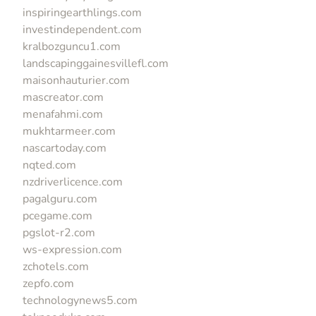
inspiringearthlings.com
investindependent.com
kralbozguncu1.com
landscapinggainesvillefl.com
maisonhauturier.com
mascreator.com
menafahmi.com
mukhtarmeer.com
nascartoday.com
nqted.com
nzdriverlicence.com
pagalguru.com
pcegame.com
pgslot-r2.com
ws-expression.com
zchotels.com
zepfo.com
technologynews5.com