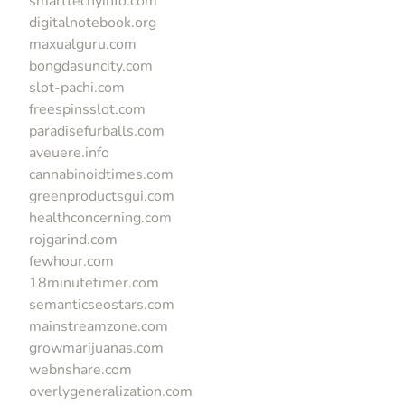
smarttechyinfo.com
digitalnotebook.org
maxualguru.com
bongdasuncity.com
slot-pachi.com
freespinsslot.com
paradisefurballs.com
aveuere.info
cannabinoidtimes.com
greenproductsgui.com
healthconcerning.com
rojgarind.com
fewhour.com
18minutetimer.com
semanticseostars.com
mainstreamzone.com
growmarijuanas.com
webnshare.com
overlygeneralization.com