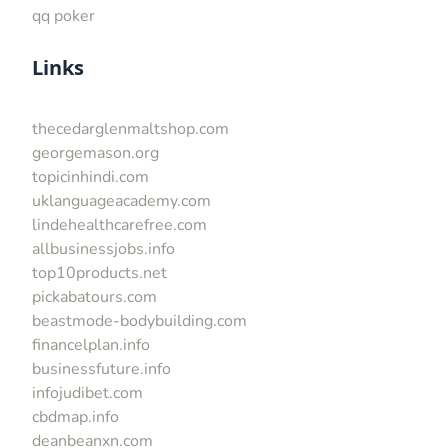
qq poker
Links
thecedarglenmaltshop.com
georgemason.org
topicinhindi.com
uklanguageacademy.com
lindehealthcarefree.com
allbusinessjobs.info
top10products.net
pickabatours.com
beastmode-bodybuilding.com
financelplan.info
businessfuture.info
infojudibet.com
cbdmap.info
deanbeanxn.com