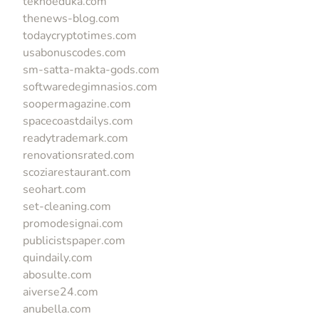
teknoeduka.com
thenews-blog.com
todaycryptotimes.com
usabonuscodes.com
sm-satta-makta-gods.com
softwaredegimnasios.com
soopermagazine.com
spacecoastdailys.com
readytrademark.com
renovationsrated.com
scoziarestaurant.com
seohart.com
set-cleaning.com
promodesignai.com
publicistspaper.com
quindaily.com
abosulte.com
aiverse24.com
anubella.com