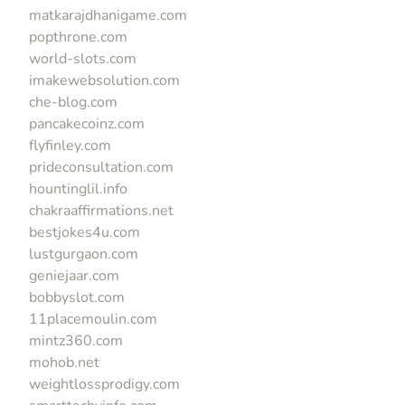
matkarajdhanigame.com
popthrone.com
world-slots.com
imakewebsolution.com
che-blog.com
pancakecoinz.com
flyfinley.com
prideconsultation.com
hountinglil.info
chakraaffirmations.net
bestjokes4u.com
lustgurgaon.com
geniejaar.com
bobbyslot.com
11placemoulin.com
mintz360.com
mohob.net
weightlossprodigy.com