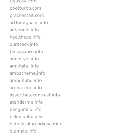
tejas24.com
poolturbo.com
prachestait.com
artforafghans.info
airvendio.info
healthexe.info
puretecx.info
tecadvance.info
aminityio.info
amiolahu.info
ampacheme.info
ampullahu.info
aromaxme.info
asserthatecontrast.info
atenderme.info
bangumiio.info
bekosunhu.info
beneficialgrandiose.info
blomaio.info