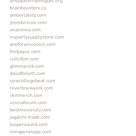
ampajavierdemiguel.org
brainboosters.co
amberlately.com
joycebriscoe.com
aicarmina.com
mypartysupplystore.com
annforwisconsin.com
findjaipur.com
cultofjim.com
glimmerick.com
davidfollett.com
newcollegebeat.com
reverbnewyork.com
skinmerch.com
usvisaforum.com
bestmovierulz.com
jagalchi-trade.com
loopersound.com
minapenelope.com