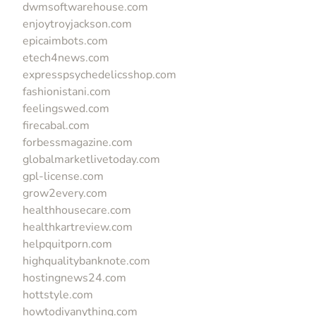
dwmsoftwarehouse.com
enjoytroyjackson.com
epicaimbots.com
etech4news.com
expresspsychedelicsshop.com
fashionistani.com
feelingswed.com
firecabal.com
forbessmagazine.com
globalmarketlivetoday.com
gpl-license.com
grow2every.com
healthhousecare.com
healthkartreview.com
helpquitporn.com
highqualitybanknote.com
hostingnews24.com
hottstyle.com
howtodiyanything.com