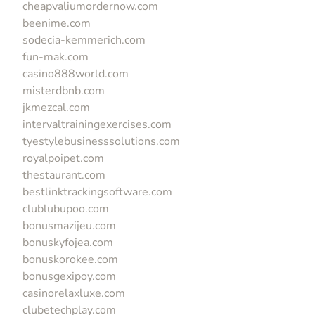
cheapvaliumordernow.com
beenime.com
sodecia-kemmerich.com
fun-mak.com
casino888world.com
misterdbnb.com
jkmezcal.com
intervaltrainingexercises.com
tyestylebusinesssolutions.com
royalpoipet.com
thestaurant.com
bestlinktrackingsoftware.com
clublubupoo.com
bonusmazijeu.com
bonuskyfojea.com
bonuskorokee.com
bonusgexipoy.com
casinorelaxluxe.com
clubetechplay.com