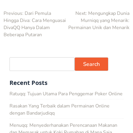
Post
Previous:
Dari Pemula
Next:
Mengungkap Dunia
Hingga Diva: Cara Menguasai
Murniqq yang Menarik:
navigation
DivaQQ Hanya Dalam
Permainan Unik dan Menarik
Beberapa Putaran
Search
Recent Posts
Ratuqq: Tujuan Utama Para Penggemar Poker Online
Rasakan Yang Terbaik dalam Permainan Online
dengan Bandarjudiqq
Menuqq: Menyederhanakan Perencanaan Makanan
dan Memasak untuk Koki Rumahan di Mana Saja