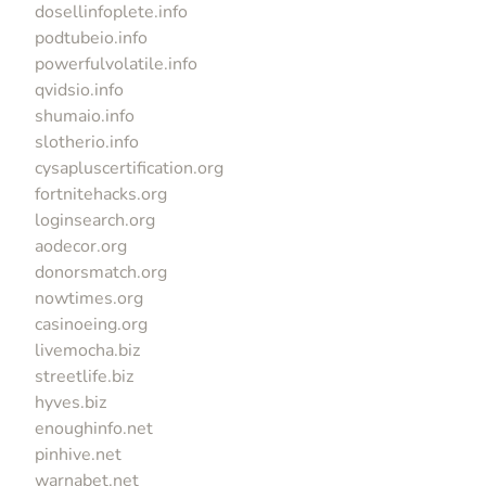
dosellinfoplete.info
podtubeio.info
powerfulvolatile.info
qvidsio.info
shumaio.info
slotherio.info
cysapluscertification.org
fortnitehacks.org
loginsearch.org
aodecor.org
donorsmatch.org
nowtimes.org
casinoeing.org
livemocha.biz
streetlife.biz
hyves.biz
enoughinfo.net
pinhive.net
warnabet.net