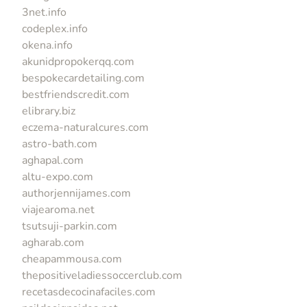
3net.info
codeplex.info
okena.info
akunidpropokerqq.com
bespokecardetailing.com
bestfriendscredit.com
elibrary.biz
eczema-naturalcures.com
astro-bath.com
aghapal.com
altu-expo.com
authorjennijames.com
viajearoma.net
tsutsuji-parkin.com
agharab.com
cheapammousa.com
thepositiveladiessoccerclub.com
recetasdecocinafaciles.com