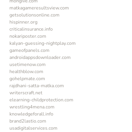
mongive.com
matkagameresultsview.com
getsolutionsonline.com
hispinner.org
criticalinsurance.info
nokariposter.com
kalyan-guessing-nightplay.com
gameofpanels.com
androidappsdownloader.com
usetimenow.com
healthblow.com
gohelpmate.com
rajdhani-satta-matka.com
writerscraft.net
elearning-childprotection.com
wrestling4mena.com
knowledgeforall.info
brand2lastio.com
usadigitalservices.com