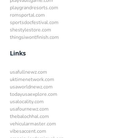
playvaultgame.com
playgrandresorts.com
romsportal.com
sportsdocfestival.com
shestylestore.com
thingsiwontfinish.com
Links
usafullnewz.com
uktimenetwork.com
usaworldnewz.com
todayusaexplore.com
usalocality.com
usafournewz.com
thebalochhal.com
vehicularmaster.com
vibesaccent.com