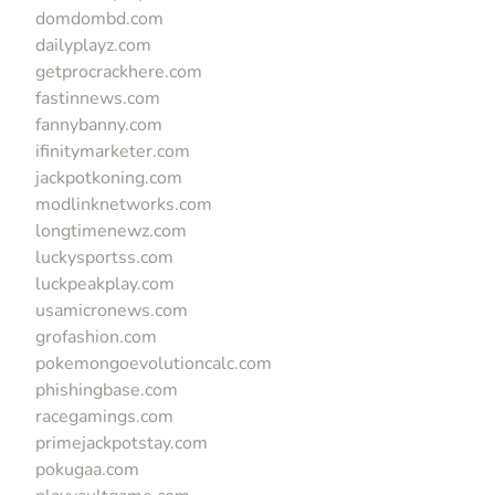
domdombd.com
dailyplayz.com
getprocrackhere.com
fastinnews.com
fannybanny.com
ifinitymarketer.com
jackpotkoning.com
modlinknetworks.com
longtimenewz.com
luckysportss.com
luckpeakplay.com
usamicronews.com
grofashion.com
pokemongoevolutioncalc.com
phishingbase.com
racegamings.com
primejackpotstay.com
pokugaa.com