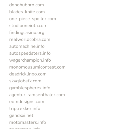
denohubpro.com
blades-knife.com
one-piece-spoiler.com
studiooneiota.com
findingcasino.org
realworldcobra.com
automachine.info
autospeedsters.info
wagerchampion.info
monomousumicontest.com
deadricklingo.com
skyglobefx.com
gamblespherex.info
agentur-ramsenthaler.com
eomdesigns.com
triptrekker.info
gendxxi.net
motomasters.info