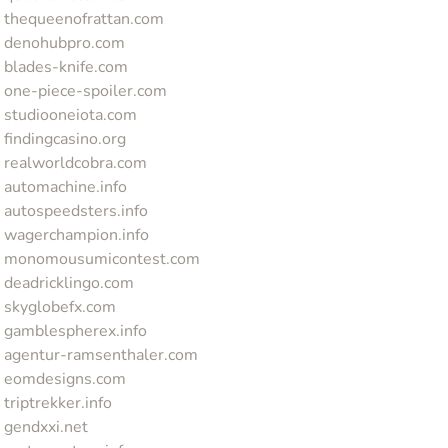
thequeenofrattan.com
denohubpro.com
blades-knife.com
one-piece-spoiler.com
studiooneiota.com
findingcasino.org
realworldcobra.com
automachine.info
autospeedsters.info
wagerchampion.info
monomousumicontest.com
deadricklingo.com
skyglobefx.com
gamblespherex.info
agentur-ramsenthaler.com
eomdesigns.com
triptrekker.info
gendxxi.net