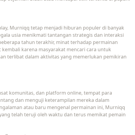
play, Murniqq tetap menjadi hiburan populer di banyak
ala usia menikmati tantangan strategis dan interaksi
 beberapa tahun terakhir, minat terhadap permainan
t kembali karena masyarakat mencari cara untuk
n terlibat dalam aktivitas yang memerlukan pemikiran
usat komunitas, dan platform online, tempat para
nantang dan menguji keterampilan mereka dalam
engalaman atau baru mengenal permainan ini, Murniqq
ng telah teruji oleh waktu dan terus memikat pemain