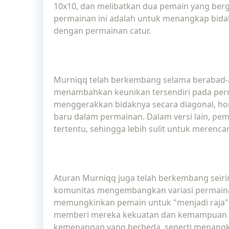
10x10, dan melibatkan dua pemain yang bergi
permainan ini adalah untuk menangkap bidak
dengan permainan catur.
Murniqq telah berkembang selama berabad-
menambahkan keunikan tersendiri pada perm
menggerakkan bidaknya secara diagonal, hori
baru dalam permainan. Dalam versi lain, p
tertentu, sehingga lebih sulit untuk meren
Aturan Murniqq juga telah berkembang seiri
komunitas mengembangkan variasi permainan
memungkinkan pemain untuk "menjadi raja" 
memberi mereka kekuatan dan kemampuan tam
kemenangan yang berbeda, seperti menangkap