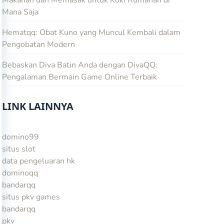
Mana Saja
Hematqq: Obat Kuno yang Muncul Kembali dalam
Pengobatan Modern
Bebaskan Diva Batin Anda dengan DivaQQ:
Pengalaman Bermain Game Online Terbaik
LINK LAINNYA
domino99
situs slot
data pengeluaran hk
dominoqq
bandarqq
situs pkv games
bandarqq
pkv