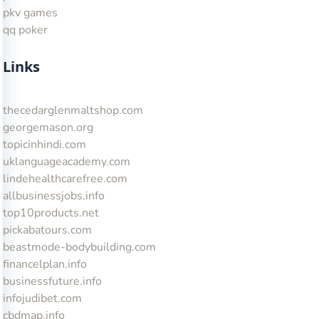
pkv games
qq poker
Links
thecedarglenmaltshop.com
georgemason.org
topicinhindi.com
uklanguageacademy.com
lindehealthcarefree.com
allbusinessjobs.info
top10products.net
pickabatours.com
beastmode-bodybuilding.com
financelplan.info
businessfuture.info
infojudibet.com
cbdmap.info