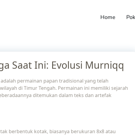
Home
Pok
a Saat Ini: Evolusi Murniqq
, adalah permainan papan tradisional yang telah
ilayah di Timur Tengah. Permainan ini memiliki sejarah
keberadaannya ditemukan dalam teks dan artefak
tak berbentuk kotak, biasanya berukuran 8x8 atau