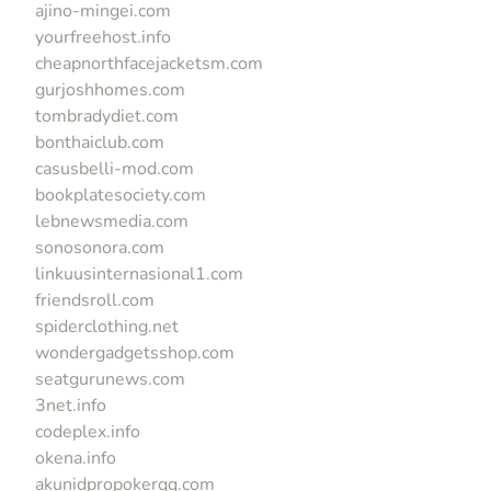
ajino-mingei.com
yourfreehost.info
cheapnorthfacejacketsm.com
gurjoshhomes.com
tombradydiet.com
bonthaiclub.com
casusbelli-mod.com
bookplatesociety.com
lebnewsmedia.com
sonosonora.com
linkuusinternasional1.com
friendsroll.com
spiderclothing.net
wondergadgetsshop.com
seatgurunews.com
3net.info
codeplex.info
okena.info
akunidpropokerqq.com