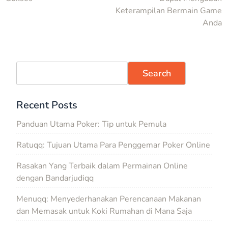
Keterampilan Bermain Game
Anda
Search
Recent Posts
Panduan Utama Poker: Tip untuk Pemula
Ratuqq: Tujuan Utama Para Penggemar Poker Online
Rasakan Yang Terbaik dalam Permainan Online
dengan Bandarjudiqq
Menuqq: Menyederhanakan Perencanaan Makanan
dan Memasak untuk Koki Rumahan di Mana Saja