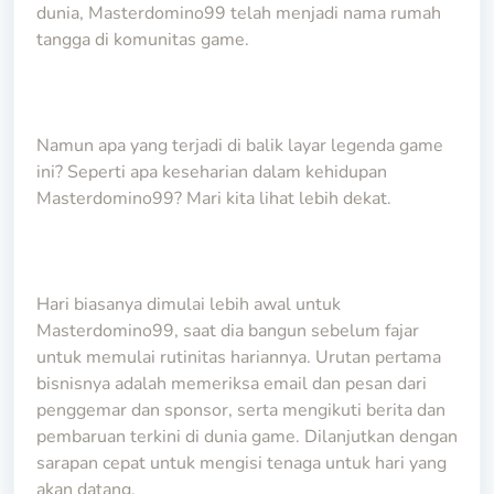
dunia, Masterdomino99 telah menjadi nama rumah
tangga di komunitas game.
Namun apa yang terjadi di balik layar legenda game
ini? Seperti apa keseharian dalam kehidupan
Masterdomino99? Mari kita lihat lebih dekat.
Hari biasanya dimulai lebih awal untuk
Masterdomino99, saat dia bangun sebelum fajar
untuk memulai rutinitas hariannya. Urutan pertama
bisnisnya adalah memeriksa email dan pesan dari
penggemar dan sponsor, serta mengikuti berita dan
pembaruan terkini di dunia game. Dilanjutkan dengan
sarapan cepat untuk mengisi tenaga untuk hari yang
akan datang.