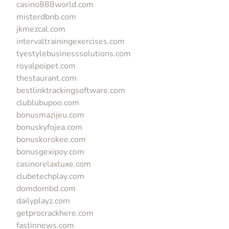
casino888world.com
misterdbnb.com
jkmezcal.com
intervaltrainingexercises.com
tyestylebusinesssolutions.com
royalpoipet.com
thestaurant.com
bestlinktrackingsoftware.com
clublubupoo.com
bonusmazijeu.com
bonuskyfojea.com
bonuskorokee.com
bonusgexipoy.com
casinorelaxluxe.com
clubetechplay.com
domdombd.com
dailyplayz.com
getprocrackhere.com
fastinnews.com