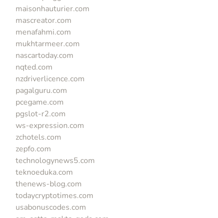
maisonhauturier.com
mascreator.com
menafahmi.com
mukhtarmeer.com
nascartoday.com
nqted.com
nzdriverlicence.com
pagalguru.com
pcegame.com
pgslot-r2.com
ws-expression.com
zchotels.com
zepfo.com
technologynews5.com
teknoeduka.com
thenews-blog.com
todaycryptotimes.com
usabonuscodes.com