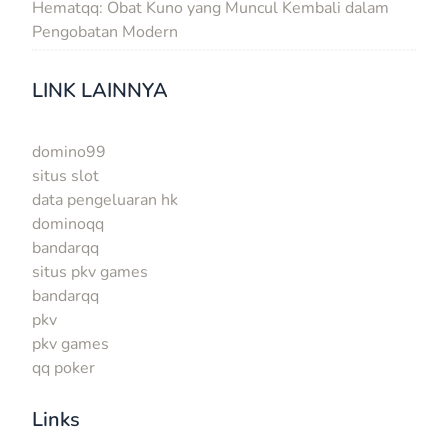
Hematqq: Obat Kuno yang Muncul Kembali dalam
Pengobatan Modern
LINK LAINNYA
domino99
situs slot
data pengeluaran hk
dominoqq
bandarqq
situs pkv games
bandarqq
pkv
pkv games
qq poker
Links