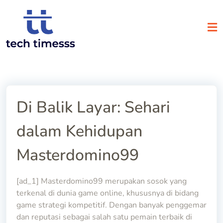
Skip
to
content
Di Balik Layar: Sehari
dalam Kehidupan
Masterdomino99
[ad_1] Masterdomino99 merupakan sosok yang
terkenal di dunia game online, khususnya di bidang
game strategi kompetitif. Dengan banyak penggemar
dan reputasi sebagai salah satu pemain terbaik di