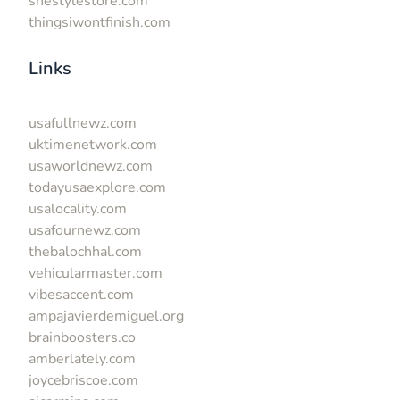
shestylestore.com
thingsiwontfinish.com
Links
usafullnewz.com
uktimenetwork.com
usaworldnewz.com
todayusaexplore.com
usalocality.com
usafournewz.com
thebalochhal.com
vehicularmaster.com
vibesaccent.com
ampajavierdemiguel.org
brainboosters.co
amberlately.com
joycebriscoe.com