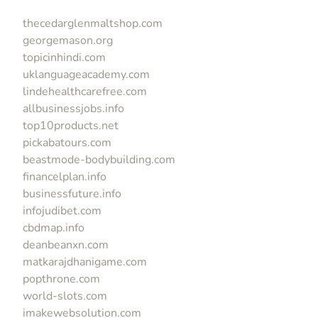
thecedarglenmaltshop.com
georgemason.org
topicinhindi.com
uklanguageacademy.com
lindehealthcarefree.com
allbusinessjobs.info
top10products.net
pickabatours.com
beastmode-bodybuilding.com
financelplan.info
businessfuture.info
infojudibet.com
cbdmap.info
deanbeanxn.com
matkarajdhanigame.com
popthrone.com
world-slots.com
imakewebsolution.com