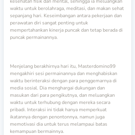
kesehatan fisik dan mental, sehingga ia meluangkan
waktu untuk berolahraga, meditasi, dan makan sehat
sepanjang hari. Keseimbangan antara pekerjaan dan
perawatan diri sangat penting untuk
mempertahankan kinerja puncak dan tetap berada di
puncak permainannya.
Menjelang berakhirnya hari itu, Masterdomino99
mengakhiri sesi permainannya dan menghabiskan
waktu berinteraksi dengan para penggemarnya di
media sosial. Dia menghargai dukungan dan
masukan dari para pengikutnya, dan meluangkan
waktu untuk terhubung dengan mereka secara
pribadi. Interaksi ini tidak hanya memperkuat
ikatannya dengan penontonnya, namun juga
memotivasi dia untuk terus melampaui batas
kemampuan bermainnya.