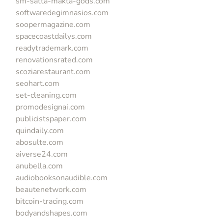
sm-satta-makta-gods.com
softwaredegimnasios.com
soopermagazine.com
spacecoastdailys.com
readytrademark.com
renovationsrated.com
scoziarestaurant.com
seohart.com
set-cleaning.com
promodesignai.com
publicistspaper.com
quindaily.com
abosulte.com
aiverse24.com
anubella.com
audiobooksonaudible.com
beautenetwork.com
bitcoin-tracing.com
bodyandshapes.com