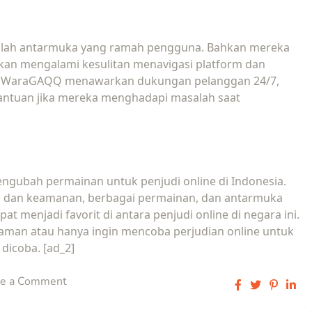
dalah antarmuka yang ramah pengguna. Bahkan mereka
akan mengalami kesulitan menavigasi platform dan
u, WaraGAQQ menawarkan dukungan pelanggan 24/7,
antuan jika mereka menghadapi masalah saat
gubah permainan untuk penjudi online di Indonesia.
 dan keamanan, berbagai permainan, dan antarmuka
menjadi favorit di antara penjudi online di negara ini.
aman atau hanya ingin mencoba perjudian online untuk
dicoba. [ad_2]
ve a Comment