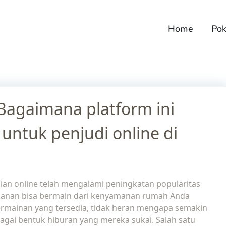
Home
Pok
agaimana platform ini
ntuk penjudi online di
dian online telah mengalami peningkatan popularitas
amanan bisa bermain dari kenyamanan rumah Anda
rmainan yang tersedia, tidak heran mengapa semakin
bagai bentuk hiburan yang mereka sukai. Salah satu