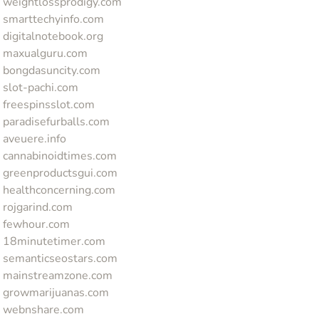
weightlossprodigy.com
smarttechyinfo.com
digitalnotebook.org
maxualguru.com
bongdasuncity.com
slot-pachi.com
freespinsslot.com
paradisefurballs.com
aveuere.info
cannabinoidtimes.com
greenproductsgui.com
healthconcerning.com
rojgarind.com
fewhour.com
18minutetimer.com
semanticseostars.com
mainstreamzone.com
growmarijuanas.com
webnshare.com