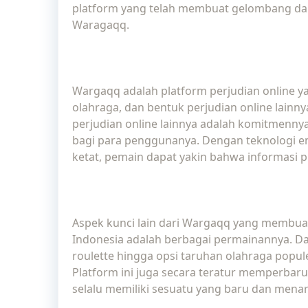
platform yang telah membuat gelombang dal
Waragaqq.
Wargaqq adalah platform perjudian online 
olahraga, dan bentuk perjudian online lain
perjudian online lainnya adalah komitmenn
bagi para penggunanya. Dengan teknologi e
ketat, pemain dapat yakin bahwa informasi p
Aspek kunci lain dari Wargaqq yang membuat
Indonesia adalah berbagai permainannya. Dar
roulette hingga opsi taruhan olahraga popu
Platform ini juga secara teratur memperba
selalu memiliki sesuatu yang baru dan menar