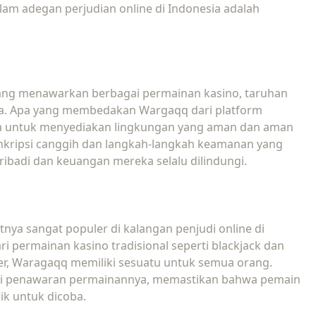
am adegan perjudian online di Indonesia adalah
yang menawarkan berbagai permainan kasino, taruhan
nya. Apa yang membedakan Wargaqq dari platform
ya untuk menyediakan lingkungan yang aman dan aman
nkripsi canggih dan langkah-langkah keamanan yang
ribadi dan keuangan mereka selalu dilindungi.
nya sangat populer di kalangan penjudi online di
i permainan kasino tradisional seperti blackjack dan
ler, Waragaqq memiliki sesuatu untuk semua orang.
rui penawaran permainannya, memastikan bahwa pemain
ik untuk dicoba.