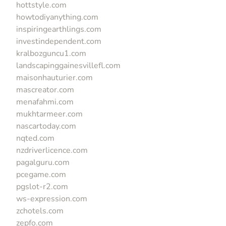
hottstyle.com
howtodiyanything.com
inspiringearthlings.com
investindependent.com
kralbozguncu1.com
landscapinggainesvillefl.com
maisonhauturier.com
mascreator.com
menafahmi.com
mukhtarmeer.com
nascartoday.com
nqted.com
nzdriverlicence.com
pagalguru.com
pcegame.com
pgslot-r2.com
ws-expression.com
zchotels.com
zepfo.com