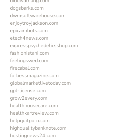
didoivatnang.com
dogsbarks.com
dwmsoftwarehouse.com
enjoytroyjackson.com
epicaimbots.com
etech4news.com
expresspsychedelicsshop.com
fashionistani.com
feelingswed.com
firecabal.com
forbessmagazine.com
globalmarketlivetoday.com
gpl-license.com
grow2every.com
healthhousecare.com
healthkartreview.com
helpquitporn.com
highqualitybanknote.com
hostingnews24.com