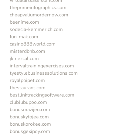
virtualartsassistant.com
theprimeinfographics.com
cheapvaliumordernow.com
beenime.com
sodecia-kemmerich.com
fun-mak.com
casino888world.com
misterdbnb.com
jkmezcal.com
intervaltrainingexercises.com
tyestylebusinesssolutions.com
royalpoipet.com
thestaurant.com
bestlinktrackingsoftware.com
clublubupoo.com
bonusmazijeu.com
bonuskyfojea.com
bonuskorokee.com
bonusgexipoy.com