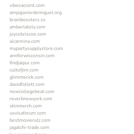
vibesaccent.com
ampajavierdemiguel.org
brainboosters.co
amberlately.com
joycebriscoe.com
aicarmina.com
mypartysupplystore.com
annforwisconsin.com
findjaipur.com
cultofjim.com
glimmerick.com
davidfollett.com
newcollegebeat.com
reverbnewyork.com
skinmerch.com
usvisaforum.com
bestmovierulz.com
jagalchi-trade.com