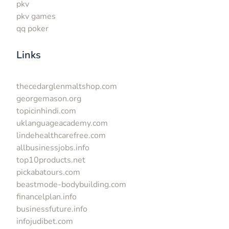
pkv
pkv games
qq poker
Links
thecedarglenmaltshop.com
georgemason.org
topicinhindi.com
uklanguageacademy.com
lindehealthcarefree.com
allbusinessjobs.info
top10products.net
pickabatours.com
beastmode-bodybuilding.com
financelplan.info
businessfuture.info
infojudibet.com