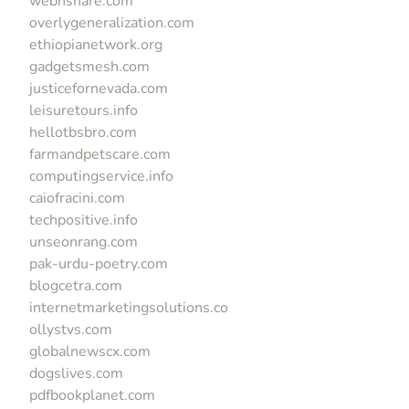
webnshare.com
overlygeneralization.com
ethiopianetwork.org
gadgetsmesh.com
justicefornevada.com
leisuretours.info
hellotbsbro.com
farmandpetscare.com
computingservice.info
caiofracini.com
techpositive.info
unseonrang.com
pak-urdu-poetry.com
blogcetra.com
internetmarketingsolutions.co
ollystvs.com
globalnewscx.com
dogslives.com
pdfbookplanet.com