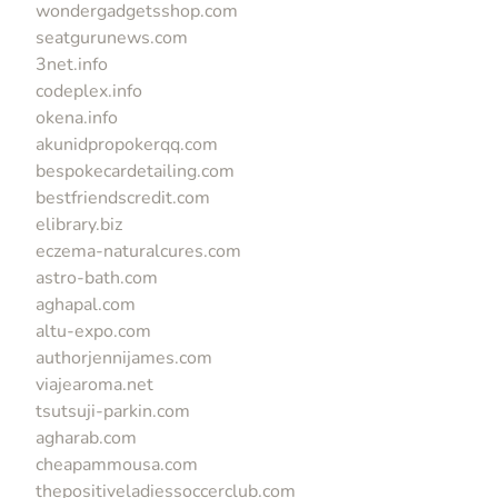
wondergadgetsshop.com
seatgurunews.com
3net.info
codeplex.info
okena.info
akunidpropokerqq.com
bespokecardetailing.com
bestfriendscredit.com
elibrary.biz
eczema-naturalcures.com
astro-bath.com
aghapal.com
altu-expo.com
authorjennijames.com
viajearoma.net
tsutsuji-parkin.com
agharab.com
cheapammousa.com
thepositiveladiessoccerclub.com