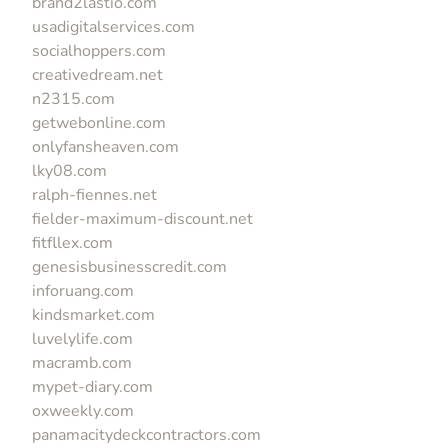
brand2lastio.com
usadigitalservices.com
socialhoppers.com
creativedream.net
n2315.com
getwebonline.com
onlyfansheaven.com
lky08.com
ralph-fiennes.net
fielder-maximum-discount.net
fitfllex.com
genesisbusinesscredit.com
inforuang.com
kindsmarket.com
luvelylife.com
macramb.com
mypet-diary.com
oxweekly.com
panamacitydeckcontractors.com