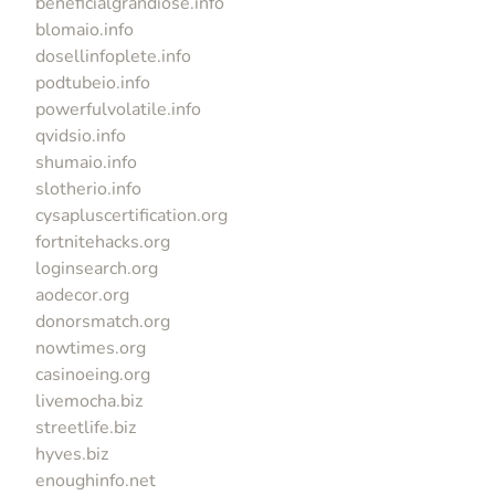
beneficialgrandiose.info
blomaio.info
dosellinfoplete.info
podtubeio.info
powerfulvolatile.info
qvidsio.info
shumaio.info
slotherio.info
cysapluscertification.org
fortnitehacks.org
loginsearch.org
aodecor.org
donorsmatch.org
nowtimes.org
casinoeing.org
livemocha.biz
streetlife.biz
hyves.biz
enoughinfo.net