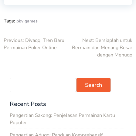
Tags:
pkv games
Post
Previous:
Divaqq: Tren Baru
Next:
Bersiaplah untuk
Permainan Poker Online
Bermain dan Menang Besar
navigation
dengan Menuqq
Search
Recent Posts
Pengertian Sakong: Penjelasan Permainan Kartu
Populer
Pengertian Aduqq: Panduan Komprehensif