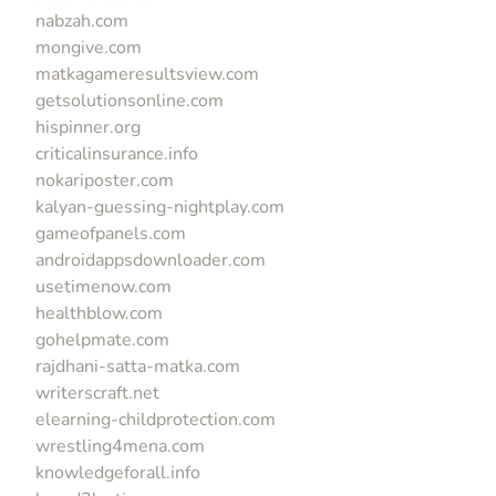
nabzah.com
mongive.com
matkagameresultsview.com
getsolutionsonline.com
hispinner.org
criticalinsurance.info
nokariposter.com
kalyan-guessing-nightplay.com
gameofpanels.com
androidappsdownloader.com
usetimenow.com
healthblow.com
gohelpmate.com
rajdhani-satta-matka.com
writerscraft.net
elearning-childprotection.com
wrestling4mena.com
knowledgeforall.info