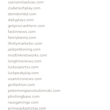
casinorelaxluxe.com
clubetechplay.com
domdombd.com
dailyplayz.com
getprocrackhere.com
fastinnews.com
fannybanny.com
ifinitymarketer.com
jackpotkoning.com
modlinknetworks.com
longtimenewz.com
luckysportss.com
luckpeakplay.com
usamicronews.com
grofashion.com
pokemongoevolutioncalc.com
phishingbase.com
racegamings.com
primejackpotstay.com