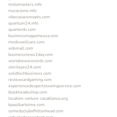
motomasters.info
mycarzone.info
vibecasaconcepts.com
quantum24.info
quantenki.com
businessmagazineusa.com
medicwellcare.com
vidsmall.com
businessnews2day.com
worldnewsrecords.com
sterilepro24.com
solidtechbusiness.com
reviewcardgaming.com
experiencedexpertstowingservice.com
blackheadsshop.com
location-voiture-casablanca.org
kpaulbartelme.com
comedyclubofhiltonhead.com