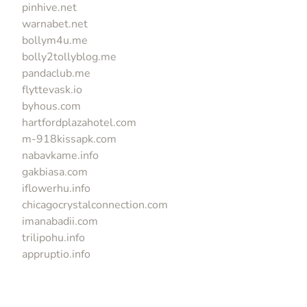
pinhive.net
warnabet.net
bollym4u.me
bolly2tollyblog.me
pandaclub.me
flyttevask.io
byhous.com
hartfordplazahotel.com
m-918kissapk.com
nabavkame.info
gakbiasa.com
iflowerhu.info
chicagocrystalconnection.com
imanabadii.com
trilipohu.info
appruptio.info