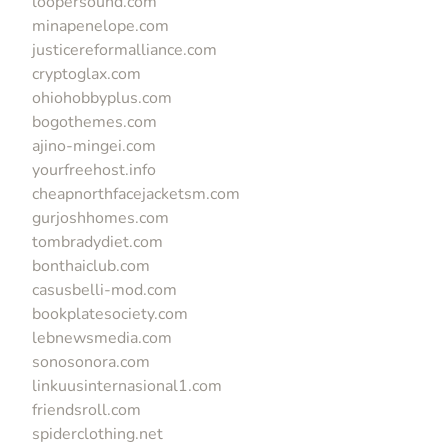
loopersound.com
minapenelope.com
justicereformalliance.com
cryptoglax.com
ohiohobbyplus.com
bogothemes.com
ajino-mingei.com
yourfreehost.info
cheapnorthfacejacketsm.com
gurjoshhomes.com
tombradydiet.com
bonthaiclub.com
casusbelli-mod.com
bookplatesociety.com
lebnewsmedia.com
sonosonora.com
linkuusinternasional1.com
friendsroll.com
spiderclothing.net