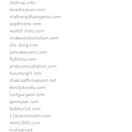
cbdmap.info
deanbeanxn.com
matkarajdhanigame.com
popthrone.com
world-slots.com
imakewebsolution.com
che-blog.com
pancakecoinz.com
flyfinley.com
prideconsultation.com
hountinglil.info
chakraaffirmations.net
bestjokes4u.com
lustgurgaon.com
geniejaar.com
bobbyslot.com
11placemoulin.com
mintz360.com
mohob.net