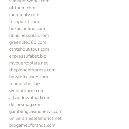
vsmsnetworks.com
offthem.com
ibommatv.com
techporfit.com
bekasionline.com
nbusinessplan.com
greenlife360.com
cantshoutitout.com
expressufabet.biz
mypuertoplata.net
thepioneerxpress.com
howtofixissue.com
teamufabet.biz
webfullform.com
allviddownload.com
decorsmag.com
gamblingcasinonews.com
universitiesofamerica.net
progameofbrands.com