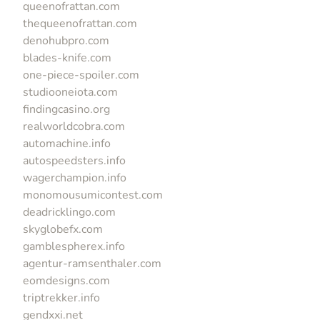
queenofrattan.com
thequeenofrattan.com
denohubpro.com
blades-knife.com
one-piece-spoiler.com
studiooneiota.com
findingcasino.org
realworldcobra.com
automachine.info
autospeedsters.info
wagerchampion.info
monomousumicontest.com
deadricklingo.com
skyglobefx.com
gamblespherex.info
agentur-ramsenthaler.com
eomdesigns.com
triptrekker.info
gendxxi.net