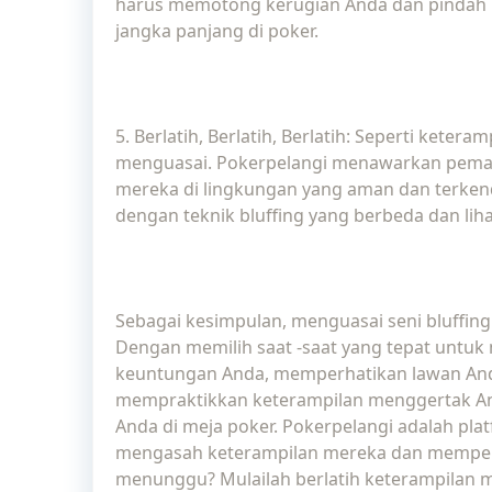
harus memotong kerugian Anda dan pindah k
jangka panjang di poker.
5. Berlatih, Berlatih, Berlatih: Seperti ket
menguasai. Pokerpelangi menawarkan pemai
mereka di lingkungan yang aman dan terken
dengan teknik bluffing yang berbeda dan lih
Sebagai kesimpulan, menguasai seni bluffing
Dengan memilih saat -saat yang tepat unt
keuntungan Anda, memperhatikan lawan Anda
mempraktikkan keterampilan menggertak An
Anda di meja poker. Pokerpelangi adalah pla
mengasah keterampilan mereka dan mempelaja
menunggu? Mulailah berlatih keterampilan 