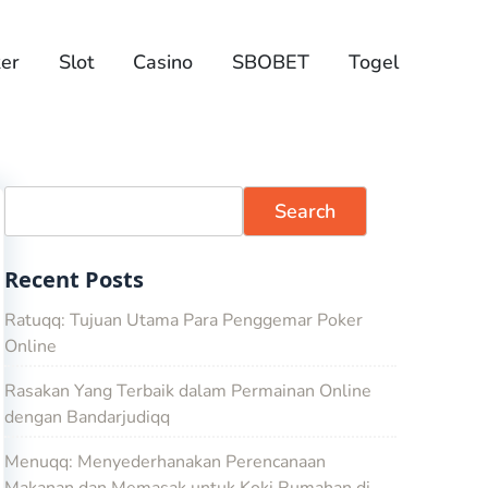
er
Slot
Casino
SBOBET
Togel
Search
Recent Posts
Ratuqq: Tujuan Utama Para Penggemar Poker
Online
Rasakan Yang Terbaik dalam Permainan Online
dengan Bandarjudiqq
Menuqq: Menyederhanakan Perencanaan
Makanan dan Memasak untuk Koki Rumahan di