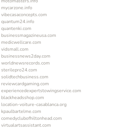
motomasters.info
mycarzone.info
vibecasaconcepts.com
quantum24.info
quantenki.com
businessmagazineusa.com
medicwellcare.com
vidsmall.com
businessnews2day.com
worldnewsrecords.com
sterilepro24.com
solidtechbusiness.com
reviewcardgaming.com
experiencedexpertstowingservice.com
blackheadsshop.com
location-voiture-casablanca.org
kpaulbartelme.com
comedyclubofhiltonhead.com
virtualartsassistant.com