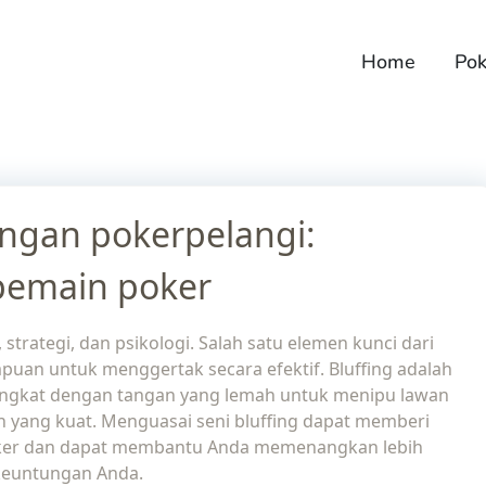
Home
Pok
engan pokerpelangi:
pemain poker
strategi, dan psikologi. Salah satu elemen kunci dari
uan untuk menggertak secara efektif. Bluffing adalah
angkat dengan tangan yang lemah untuk menipu lawan
n yang kuat. Menguasai seni bluffing dapat memberi
poker dan dapat membantu Anda memenangkan lebih
keuntungan Anda.