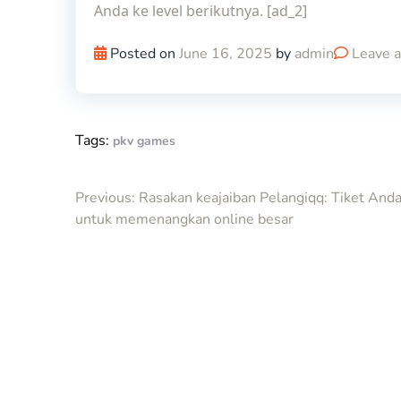
Anda ke level berikutnya. [ad_2]
Posted on
June 16, 2025
by
admin
Leave 
Tags:
pkv games
Post
Previous:
Rasakan keajaiban Pelangiqq: Tiket And
untuk memenangkan online besar
navigation