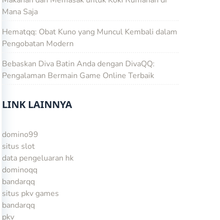
Mana Saja
Hematqq: Obat Kuno yang Muncul Kembali dalam
Pengobatan Modern
Bebaskan Diva Batin Anda dengan DivaQQ:
Pengalaman Bermain Game Online Terbaik
LINK LAINNYA
domino99
situs slot
data pengeluaran hk
dominoqq
bandarqq
situs pkv games
bandarqq
pkv