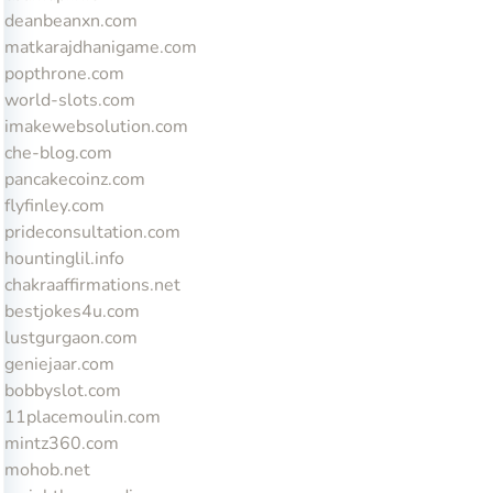
deanbeanxn.com
matkarajdhanigame.com
popthrone.com
world-slots.com
imakewebsolution.com
che-blog.com
pancakecoinz.com
flyfinley.com
prideconsultation.com
hountinglil.info
chakraaffirmations.net
bestjokes4u.com
lustgurgaon.com
geniejaar.com
bobbyslot.com
11placemoulin.com
mintz360.com
mohob.net