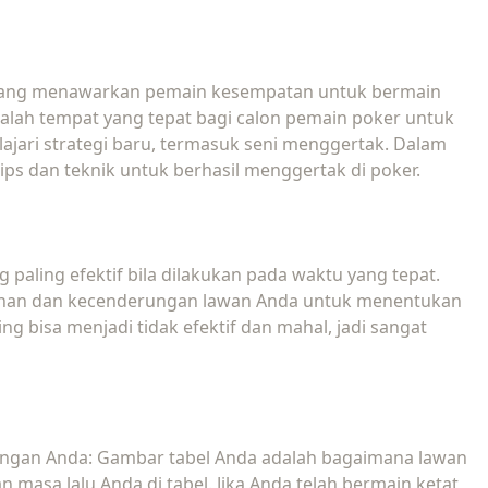
e yang menawarkan pemain kesempatan untuk bermain
adalah tempat yang tepat bagi calon pemain poker untuk
ari strategi baru, termasuk seni menggertak. Dalam
ps dan teknik untuk berhasil menggertak di poker.
ng paling efektif bila dilakukan pada waktu yang tepat.
inan dan kecenderungan lawan Anda untuk menentukan
ng bisa menjadi tidak efektif dan mahal, jadi sangat
ungan Anda: Gambar tabel Anda adalah bagaimana lawan
asa lalu Anda di tabel. Jika Anda telah bermain ketat