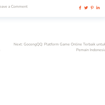
eave a Comment
Next:
GocengQQ: Platform Game Online Terbaik untu
a
Pemain Indonesi