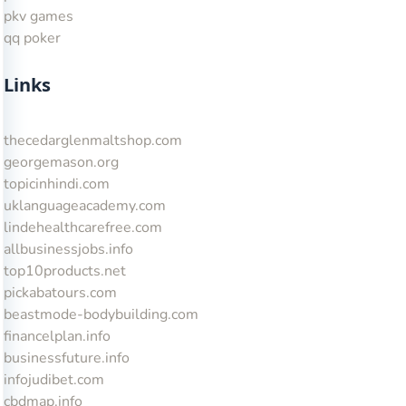
pkv games
qq poker
Links
thecedarglenmaltshop.com
georgemason.org
topicinhindi.com
uklanguageacademy.com
lindehealthcarefree.com
allbusinessjobs.info
top10products.net
pickabatours.com
beastmode-bodybuilding.com
financelplan.info
businessfuture.info
infojudibet.com
cbdmap.info