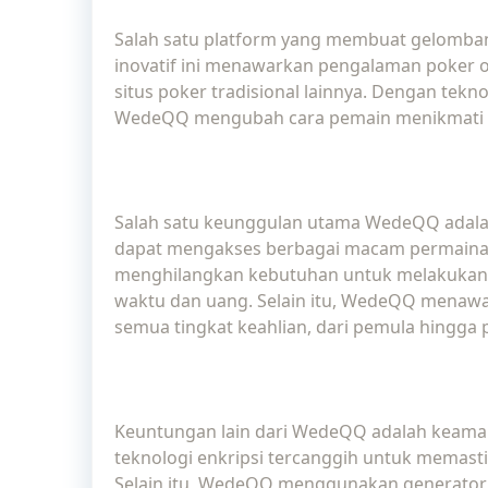
Salah satu platform yang membuat gelombang
inovatif ini menawarkan pengalaman poker
situs poker tradisional lainnya. Dengan te
WedeQQ mengubah cara pemain menikmati da
Salah satu keunggulan utama WedeQQ adalah 
dapat mengakses berbagai macam permainan
menghilangkan kebutuhan untuk melakukan p
waktu dan uang. Selain itu, WedeQQ menawa
semua tingkat keahlian, dari pemula hingga
Keuntungan lain dari WedeQQ adalah keaman
teknologi enkripsi tercanggih untuk memas
Selain itu, WedeQQ menggunakan generato