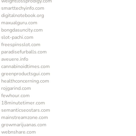
weightlossprodigy.com
smarttechyinfo.com
digitalnotebook.org
maxualguru.com
bongdasuncity.com
slot-pachi.com
freespinsslot.com
paradisefurballs.com
aveuere.info
cannabinoidtimes.com
greenproductsgui.com
healthconcerning.com
rojgarind.com
fewhour.com
18minutetimer.com
semanticseostars.com
mainstreamzone.com
growmarijuanas.com
webnshare.com