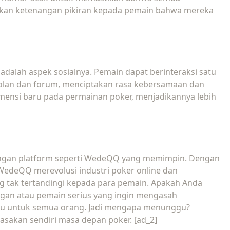
ikan ketenangan pikiran kepada pemain bahwa mereka
 adalah aspek sosialnya. Pemain dapat berinteraksi satu
brolan dan forum, menciptakan rasa kebersamaan dan
mensi baru pada permainan poker, menjadikannya lebih
ngan platform seperti WedeQQ yang memimpin. Dengan
, WedeQQ merevolusi industri poker online dan
tak tertandingi kepada para pemain. Apakah Anda
gan atau pemain serius yang ingin mengasah
tu untuk semua orang. Jadi mengapa menunggu?
sakan sendiri masa depan poker. [ad_2]