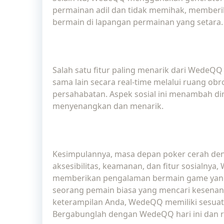
permainan adil dan tidak memihak, member
bermain di lapangan permainan yang setara.
Salah satu fitur paling menarik dari WedeQQ
sama lain secara real-time melalui ruang o
persahabatan. Aspek sosial ini menambah di
menyenangkan dan menarik.
Kesimpulannya, masa depan poker cerah de
aksesibilitas, keamanan, dan fitur sosialnya
memberikan pengalaman bermain game yang 
seorang pemain biasa yang mencari kesenan
keterampilan Anda, WedeQQ memiliki sesua
Bergabunglah dengan WedeQQ hari ini dan ra