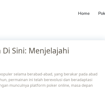
Home
Pok
i Sini: Menjelajahi
 populer selama berabad-abad, yang berakar pada abad
hun, permainan ini telah berevolusi dan beradaptasi
ngan munculnya platform poker online, masa depan