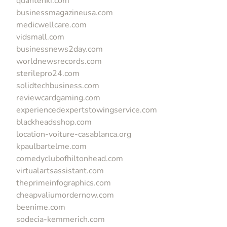
quantenki.com
businessmagazineusa.com
medicwellcare.com
vidsmall.com
businessnews2day.com
worldnewsrecords.com
sterilepro24.com
solidtechbusiness.com
reviewcardgaming.com
experiencedexpertstowingservice.com
blackheadsshop.com
location-voiture-casablanca.org
kpaulbartelme.com
comedyclubofhiltonhead.com
virtualartsassistant.com
theprimeinfographics.com
cheapvaliumordernow.com
beenime.com
sodecia-kemmerich.com