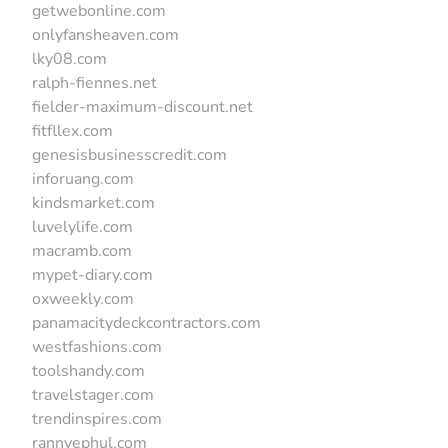
getwebonline.com
onlyfansheaven.com
lky08.com
ralph-fiennes.net
fielder-maximum-discount.net
fitfllex.com
genesisbusinesscredit.com
inforuang.com
kindsmarket.com
luvelylife.com
macramb.com
mypet-diary.com
oxweekly.com
panamacitydeckcontractors.com
westfashions.com
toolshandy.com
travelstager.com
trendinspires.com
rannyephul.com