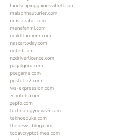
landscapinggainesvillefl.com
maisonhauturier.com
mascreator.com
menafahmi.com
mukhtarmeer.com
nascartoday.com
nqted.com
nzdriverlicence.com
pagalguru.com
pcegame.com
pgslot-r2.com
ws-expression.com
zchotels.com
zepfo.com
technologynews5.com
teknoeduka.com
thenews-blog.com
todaycryptotimes.com