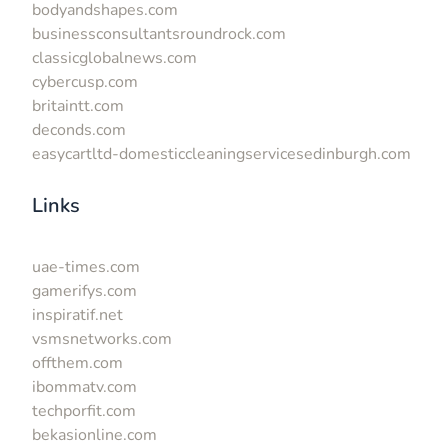
bodyandshapes.com
businessconsultantsroundrock.com
classicglobalnews.com
cybercusp.com
britaintt.com
deconds.com
easycartltd-domesticcleaningservicesedinburgh.com
Links
uae-times.com
gamerifys.com
inspiratif.net
vsmsnetworks.com
offthem.com
ibommatv.com
techporfit.com
bekasionline.com