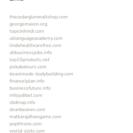
thecedarglenmaltshop.com
georgemason.org
topicinhindi.com
uklanguageacademy.com
lindehealthcarefree.com
allbusinessjobs.info
top10products.net
pickabatours.com
beastmode-bodybuilding.com
financelplan.info
businessfuture.info
infojudibet.com
cbdmap.info
deanbeanxn.com
matkarajdhanigame.com
popthrone.com
world-slots.com