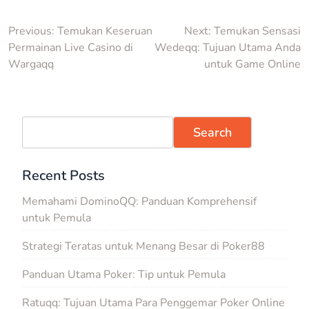
Post
Previous:
Temukan Keseruan
Next:
Temukan Sensasi
Permainan Live Casino di
Wedeqq: Tujuan Utama Anda
navigation
Wargaqq
untuk Game Online
Search
Recent Posts
Memahami DominoQQ: Panduan Komprehensif
untuk Pemula
Strategi Teratas untuk Menang Besar di Poker88
Panduan Utama Poker: Tip untuk Pemula
Ratuqq: Tujuan Utama Para Penggemar Poker Online