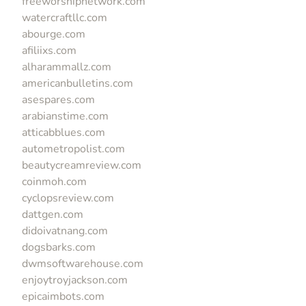
freeworshipnetwork.com
watercraftllc.com
abourge.com
afiliixs.com
alharammallz.com
americanbulletins.com
asespares.com
arabianstime.com
atticabblues.com
autometropolist.com
beautycreamreview.com
coinmoh.com
cyclopsreview.com
dattgen.com
didoivatnang.com
dogsbarks.com
dwmsoftwarehouse.com
enjoytroyjackson.com
epicaimbots.com