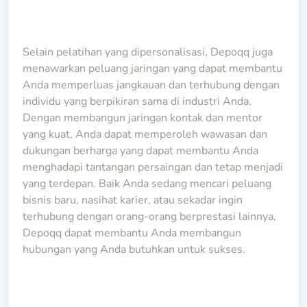
Selain pelatihan yang dipersonalisasi, Depoqq juga
menawarkan peluang jaringan yang dapat membantu
Anda memperluas jangkauan dan terhubung dengan
individu yang berpikiran sama di industri Anda.
Dengan membangun jaringan kontak dan mentor
yang kuat, Anda dapat memperoleh wawasan dan
dukungan berharga yang dapat membantu Anda
menghadapi tantangan persaingan dan tetap menjadi
yang terdepan. Baik Anda sedang mencari peluang
bisnis baru, nasihat karier, atau sekadar ingin
terhubung dengan orang-orang berprestasi lainnya,
Depoqq dapat membantu Anda membangun
hubungan yang Anda butuhkan untuk sukses.