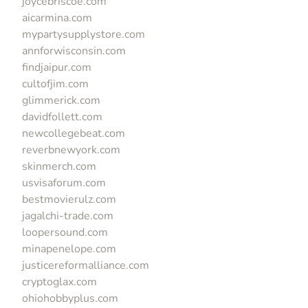
joycebriscoe.com
aicarmina.com
mypartysupplystore.com
annforwisconsin.com
findjaipur.com
cultofjim.com
glimmerick.com
davidfollett.com
newcollegebeat.com
reverbnewyork.com
skinmerch.com
usvisaforum.com
bestmovierulz.com
jagalchi-trade.com
loopersound.com
minapenelope.com
justicereformalliance.com
cryptoglax.com
ohiohobbyplus.com