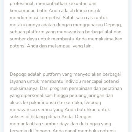
profesional, memanfaatkan kekuatan dan
kemampuan batin Anda adalah kunci untuk
mendominasi kompetisi. Salah satu cara untuk
melakukannya adalah dengan menggunakan Depoqq,
sebuah platform yang menawarkan berbagai alat dan
sumber daya untuk membantu Anda memaksimalkan
potensi Anda dan melampaui yang lain.
Depoqq adalah platform yang menyediakan berbagai
layanan untuk membantu individu mencapai potensi
maksimalnya. Dari program pembinaan dan pelatihan
yang dipersonalisasi hingga peluang jaringan dan
akses ke pakar industri terkemuka, Depoqq
menawarkan semua yang Anda butuhkan untuk
sukses di bidang pilihan Anda. Dengan
memanfaatkan sumber daya dan dukungan yang
tersedia di Depoqq, Anda dapat membuka potensi