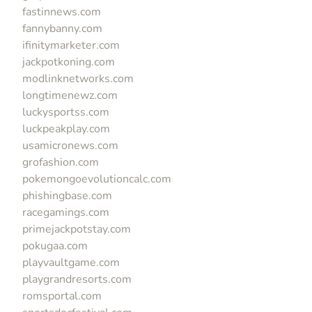
fastinnews.com
fannybanny.com
ifinitymarketer.com
jackpotkoning.com
modlinknetworks.com
longtimenewz.com
luckysportss.com
luckpeakplay.com
usamicronews.com
grofashion.com
pokemongoevolutioncalc.com
phishingbase.com
racegamings.com
primejackpotstay.com
pokugaa.com
playvaultgame.com
playgrandresorts.com
romsportal.com