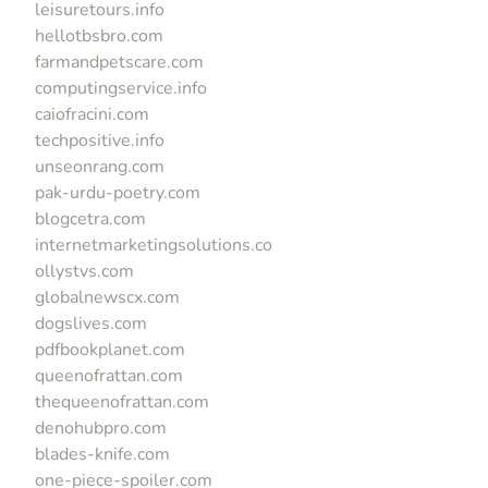
leisuretours.info
hellotbsbro.com
farmandpetscare.com
computingservice.info
caiofracini.com
techpositive.info
unseonrang.com
pak-urdu-poetry.com
blogcetra.com
internetmarketingsolutions.co
ollystvs.com
globalnewscx.com
dogslives.com
pdfbookplanet.com
queenofrattan.com
thequeenofrattan.com
denohubpro.com
blades-knife.com
one-piece-spoiler.com