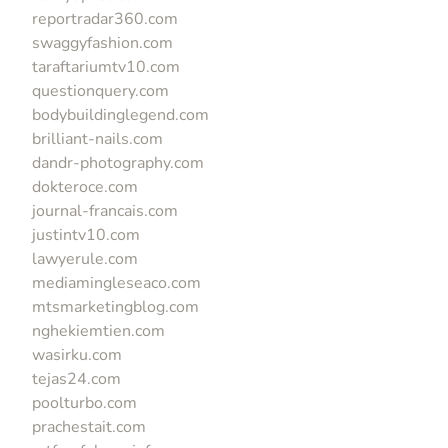
reportradar360.com
swaggyfashion.com
taraftariumtv10.com
questionquery.com
bodybuildinglegend.com
brilliant-nails.com
dandr-photography.com
dokteroce.com
journal-francais.com
justintv10.com
lawyerule.com
mediamingleseaco.com
mtsmarketingblog.com
nghekiemtien.com
wasirku.com
tejas24.com
poolturbo.com
prachestait.com