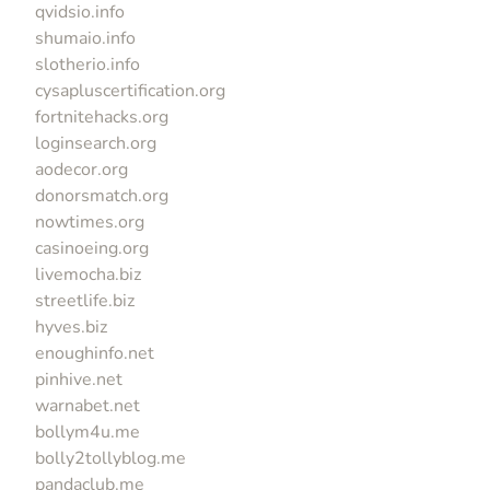
qvidsio.info
shumaio.info
slotherio.info
cysapluscertification.org
fortnitehacks.org
loginsearch.org
aodecor.org
donorsmatch.org
nowtimes.org
casinoeing.org
livemocha.biz
streetlife.biz
hyves.biz
enoughinfo.net
pinhive.net
warnabet.net
bollym4u.me
bolly2tollyblog.me
pandaclub.me