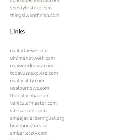
sportsdocfestival.com
shestylestore.com
thingsiwontfinish.com
Links
usafullnewz.com
uktimenetwork.com
usaworldnewz.com
todayusaexplore.com
usalocality.com
usafournewz.com
thebalochhal.com
vehicularmaster.com
vibesaccent.com
ampajavierdemiguel.org
brainboosters.co
amberlately.com