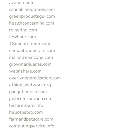
aveuere.info
cannabinoidtimes.com
greenproductsgui.com
healthconcerning.com
rojgarind.com
fewhour.com
18minutetimer.com
semanticseostars.com
mainstreamzone.com
growmarijuanas.com
webnshare.com
overlygeneralization.com
ethiopianetwork.org
gadgetsmesh.com
justicefornevada.com
leisuretours.info
hellotbsbro.com
farmandpetscare.com
computingservice.info