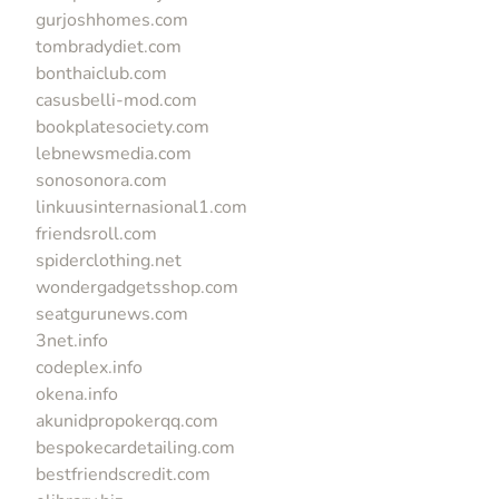
gurjoshhomes.com
tombradydiet.com
bonthaiclub.com
casusbelli-mod.com
bookplatesociety.com
lebnewsmedia.com
sonosonora.com
linkuusinternasional1.com
friendsroll.com
spiderclothing.net
wondergadgetsshop.com
seatgurunews.com
3net.info
codeplex.info
okena.info
akunidpropokerqq.com
bespokecardetailing.com
bestfriendscredit.com