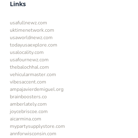
Links
usafullnewz.com
uktimenetwork.com
usaworldnewz.com
todayusaexplore.com
usalocality.com
usafournewz.com
thebalochhal.com
vehicularmaster.com
vibesaccent.com
ampajavierdemiguel.org
brainboosters.co
amberlately.com
joycebriscoe.com
aicarmina.com
mypartysupplystore.com
annforwisconsin.com