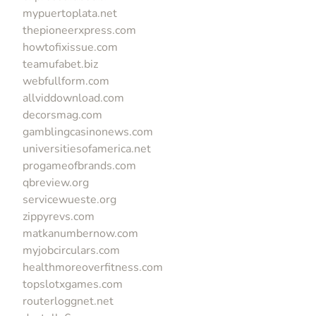
mypuertoplata.net
thepioneerxpress.com
howtofixissue.com
teamufabet.biz
webfullform.com
allviddownload.com
decorsmag.com
gamblingcasinonews.com
universitiesofamerica.net
progameofbrands.com
qbreview.org
servicewueste.org
zippyrevs.com
matkanumbernow.com
myjobcirculars.com
healthmoreoverfitness.com
topslotxgames.com
routerloggnet.net