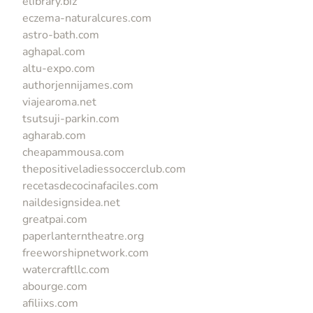
elibrary.biz
eczema-naturalcures.com
astro-bath.com
aghapal.com
altu-expo.com
authorjennijames.com
viajearoma.net
tsutsuji-parkin.com
agharab.com
cheapammousa.com
thepositiveladiessoccerclub.com
recetasdecocinafaciles.com
naildesignsidea.net
greatpai.com
paperlanterntheatre.org
freeworshipnetwork.com
watercraftllc.com
abourge.com
afiliixs.com