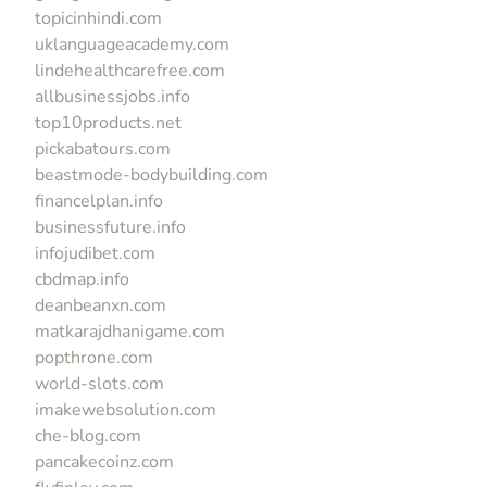
topicinhindi.com
uklanguageacademy.com
lindehealthcarefree.com
allbusinessjobs.info
top10products.net
pickabatours.com
beastmode-bodybuilding.com
financelplan.info
businessfuture.info
infojudibet.com
cbdmap.info
deanbeanxn.com
matkarajdhanigame.com
popthrone.com
world-slots.com
imakewebsolution.com
che-blog.com
pancakecoinz.com