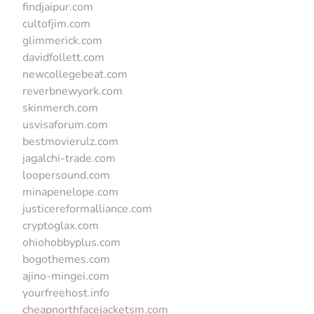
findjaipur.com
cultofjim.com
glimmerick.com
davidfollett.com
newcollegebeat.com
reverbnewyork.com
skinmerch.com
usvisaforum.com
bestmovierulz.com
jagalchi-trade.com
loopersound.com
minapenelope.com
justicereformalliance.com
cryptoglax.com
ohiohobbyplus.com
bogothemes.com
ajino-mingei.com
yourfreehost.info
cheapnorthfacejacketsm.com