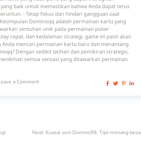
l yang baik untuk memastikan bahwa Anda dapat terus
runtun. - Tetap fokus dan hindari gangguan saat
 Kesimpulan Dominoqq adalah permainan kartu yang
arkan sentuhan unik pada permainan poker
lay cepat, dan kedalaman strategi, game ini pasti akan
ika Anda mencari permainan kartu baru dan menantang
qq? Dengan sedikit latihan dan pemikiran strategis,
enikmati semua sensasi yang ditawarkan permainan
Leave a Comment
egi
Next:
Kuasai seni Domino99: Tips menang besa