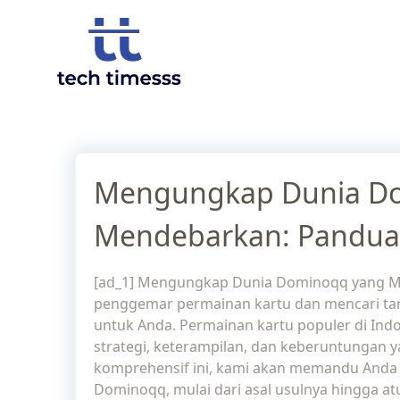
Skip
to
content
Mengungkap Dunia D
Mendebarkan: Pandua
[ad_1] Mengungkap Dunia Dominoqq yang M
penggemar permainan kartu dan mencari ta
untuk Anda. Permainan kartu populer di Ind
strategi, keterampilan, dan keberuntungan
komprehensif ini, kami akan memandu Anda 
Dominoqq, mulai dari asal usulnya hingga atu