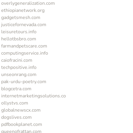
overlygeneralization.com
ethiopianetwork.org
gadgetsmesh.com
justicefornevada.com
leisuretours.info
hellotbsbro.com
farmandpetscare.com
computingservice.info
caiofracini.com
techpositive.info
unseonrang.com
pak-urdu-poetry.com
blogcetra.com
internetmarketingsolutions.co
ollystvs.com
globalnewscx.com
dogslives.com
pdfbookplanet.com
queenofrattan.com