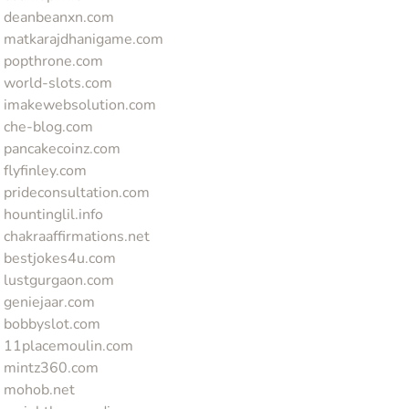
deanbeanxn.com
matkarajdhanigame.com
popthrone.com
world-slots.com
imakewebsolution.com
che-blog.com
pancakecoinz.com
flyfinley.com
prideconsultation.com
hountinglil.info
chakraaffirmations.net
bestjokes4u.com
lustgurgaon.com
geniejaar.com
bobbyslot.com
11placemoulin.com
mintz360.com
mohob.net