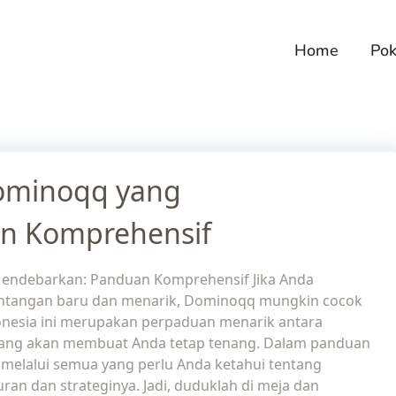
Home
Pok
ominoqq yang
n Komprehensif
endebarkan: Panduan Komprehensif Jika Anda
ntangan baru dan menarik, Dominoqq mungkin cocok
onesia ini merupakan perpaduan menarik antara
 yang akan membuat Anda tetap tenang. Dalam panduan
melalui semua yang perlu Anda ketahui tentang
ran dan strateginya. Jadi, duduklah di meja dan