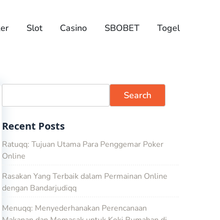
er
Slot
Casino
SBOBET
Togel
Search
Recent Posts
Ratuqq: Tujuan Utama Para Penggemar Poker
Online
Rasakan Yang Terbaik dalam Permainan Online
dengan Bandarjudiqq
Menuqq: Menyederhanakan Perencanaan
Makanan dan Memasak untuk Koki Rumahan di