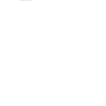
navigation