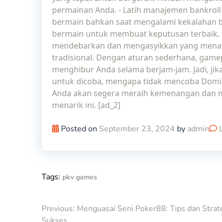
permainan Anda. - Latih manajemen bankrol
bermain bahkan saat mengalami kekalahan be
bermain untuk membuat keputusan terbaik.
mendebarkan dan mengasyikkan yang menaw
tradisional. Dengan aturan sederhana, gamep
menghibur Anda selama berjam-jam. Jadi, j
untuk dicoba, mengapa tidak mencoba Domino
Anda akan segera meraih kemenangan dan m
menarik ini. [ad_2]
Posted on
September 23, 2024
by
admin
Tags:
pkv games
Post
Previous:
Menguasai Seni Poker88: Tips dan Strat
Sukses