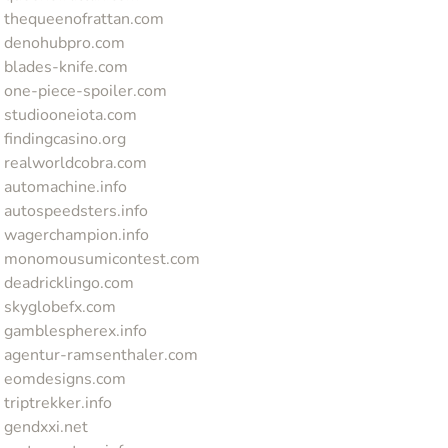
thequeenofrattan.com
denohubpro.com
blades-knife.com
one-piece-spoiler.com
studiooneiota.com
findingcasino.org
realworldcobra.com
automachine.info
autospeedsters.info
wagerchampion.info
monomousumicontest.com
deadricklingo.com
skyglobefx.com
gamblespherex.info
agentur-ramsenthaler.com
eomdesigns.com
triptrekker.info
gendxxi.net