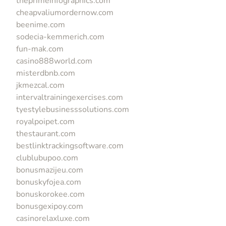
theprimeinfographics.com
cheapvaliumordernow.com
beenime.com
sodecia-kemmerich.com
fun-mak.com
casino888world.com
misterdbnb.com
jkmezcal.com
intervaltrainingexercises.com
tyestylebusinesssolutions.com
royalpoipet.com
thestaurant.com
bestlinktrackingsoftware.com
clublubupoo.com
bonusmazijeu.com
bonuskyfojea.com
bonuskorokee.com
bonusgexipoy.com
casinorelaxluxe.com