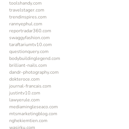
toolshandy.com
travelstager.com
trendinspires.com
rannyephul.com
reportradar360.com
swaggyfashion.com
taraftariumtv10.com
questionquery.com
bodybuildinglegend.com
brilliant-nails.com
dandr-photography.com
dokteroce.com
journal-francais.com
justintv10.com
lawyerule.com
mediamingleseaco.com
mtsmarketingblog.com
nghekiemtien.com
wasirku.com