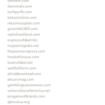
offthem.com
ibommatv.com
techporfit.com
bekasionline.com
nbusinessplan.com
greenlife360.com
cantshoutitout.com
expressufabet.biz
mypuertoplata.net
thepioneerxpress.com
howtofixissue.com
teamufabet.biz
webfullform.com
allviddownload.com
decorsmag.com
gamblingcasinonews.com
universitiesofamerica.net
progameofbrands.com
qbreview.org