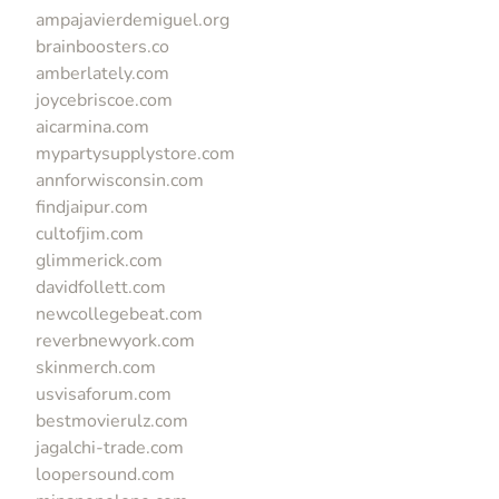
ampajavierdemiguel.org
brainboosters.co
amberlately.com
joycebriscoe.com
aicarmina.com
mypartysupplystore.com
annforwisconsin.com
findjaipur.com
cultofjim.com
glimmerick.com
davidfollett.com
newcollegebeat.com
reverbnewyork.com
skinmerch.com
usvisaforum.com
bestmovierulz.com
jagalchi-trade.com
loopersound.com