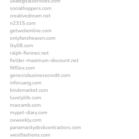
usadigitalservices.com
socialhoppers.com
creativedream.net
n2315.com
getwebonline.com
onlyfansheaven.com
lky08.com
ralph-fiennes.net
fielder-maximum-discount.net
fitfllex.com
genesisbusinesscredit.com
inforuang.com
kindsmarket.com
luvelylife.com
macramb.com
mypet-diary.com
oxweekly.com
panamacitydeckcontractors.com
westfashions.com