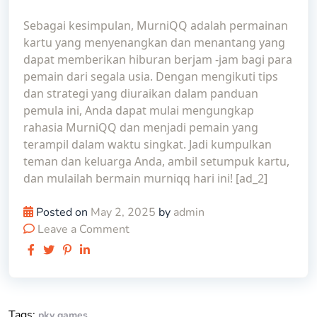
Sebagai kesimpulan, MurniQQ adalah permainan
kartu yang menyenangkan dan menantang yang
dapat memberikan hiburan berjam -jam bagi para
pemain dari segala usia. Dengan mengikuti tips
dan strategi yang diuraikan dalam panduan
pemula ini, Anda dapat mulai mengungkap
rahasia MurniQQ dan menjadi pemain yang
terampil dalam waktu singkat. Jadi kumpulkan
teman dan keluarga Anda, ambil setumpuk kartu,
dan mulailah bermain murniqq hari ini! [ad_2]
Posted on
May 2, 2025
by
admin
Leave a Comment
Tags:
pkv games