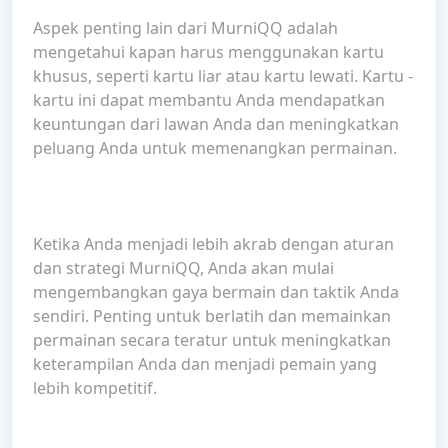
Aspek penting lain dari MurniQQ adalah
mengetahui kapan harus menggunakan kartu
khusus, seperti kartu liar atau kartu lewati. Kartu -
kartu ini dapat membantu Anda mendapatkan
keuntungan dari lawan Anda dan meningkatkan
peluang Anda untuk memenangkan permainan.
Ketika Anda menjadi lebih akrab dengan aturan
dan strategi MurniQQ, Anda akan mulai
mengembangkan gaya bermain dan taktik Anda
sendiri. Penting untuk berlatih dan memainkan
permainan secara teratur untuk meningkatkan
keterampilan Anda dan menjadi pemain yang
lebih kompetitif.