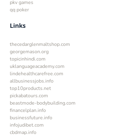
pkv games
qq poker
Links
thecedarglenmaltshop.com
georgemason.org
topicinhindi.com
uklanguageacademy.com
lindehealthcarefree.com
allbusinessjobs.info
top10products.net
pickabatours.com
beastmode-bodybuilding.com
financelplan.info
businessfuture.info
infojudibet.com
cbdmap.info