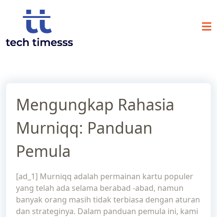
Skip
to
content
Mengungkap Rahasia
Murniqq: Panduan
Pemula
[ad_1] Murniqq adalah permainan kartu populer
yang telah ada selama berabad -abad, namun
banyak orang masih tidak terbiasa dengan aturan
dan strateginya. Dalam panduan pemula ini, kami