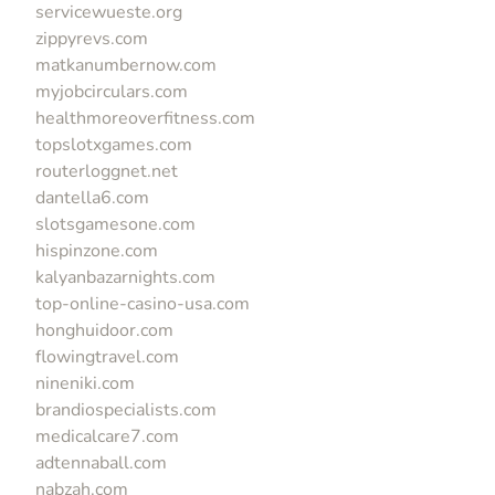
servicewueste.org
zippyrevs.com
matkanumbernow.com
myjobcirculars.com
healthmoreoverfitness.com
topslotxgames.com
routerloggnet.net
dantella6.com
slotsgamesone.com
hispinzone.com
kalyanbazarnights.com
top-online-casino-usa.com
honghuidoor.com
flowingtravel.com
nineniki.com
brandiospecialists.com
medicalcare7.com
adtennaball.com
nabzah.com