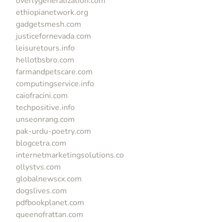
overlygeneralization.com
ethiopianetwork.org
gadgetsmesh.com
justicefornevada.com
leisuretours.info
hellotbsbro.com
farmandpetscare.com
computingservice.info
caiofracini.com
techpositive.info
unseonrang.com
pak-urdu-poetry.com
blogcetra.com
internetmarketingsolutions.co
ollystvs.com
globalnewscx.com
dogslives.com
pdfbookplanet.com
queenofrattan.com