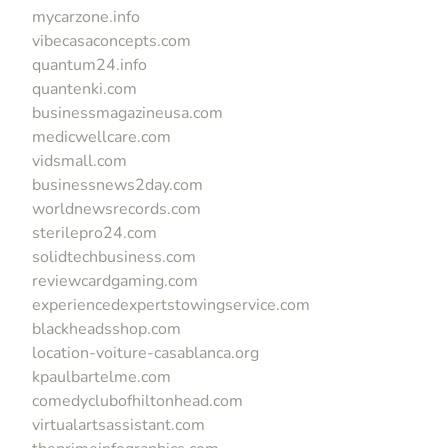
mycarzone.info
vibecasaconcepts.com
quantum24.info
quantenki.com
businessmagazineusa.com
medicwellcare.com
vidsmall.com
businessnews2day.com
worldnewsrecords.com
sterilepro24.com
solidtechbusiness.com
reviewcardgaming.com
experiencedexpertstowingservice.com
blackheadsshop.com
location-voiture-casablanca.org
kpaulbartelme.com
comedyclubofhiltonhead.com
virtualartsassistant.com