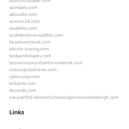
publicistspaper.com
quindaily.com
abosulte.com
aiverse24.com
anubella.com
audiobooksonaudible.com
beautenetwork.com
bitcoin-tracing.com
bodyandshapes.com
businessconsultantsroundrock.com
classicglobalnews.com
cybercusp.com
britaintt.com
deconds.com
easycartltd-domesticcleaningservicesedinburgh.com
Links