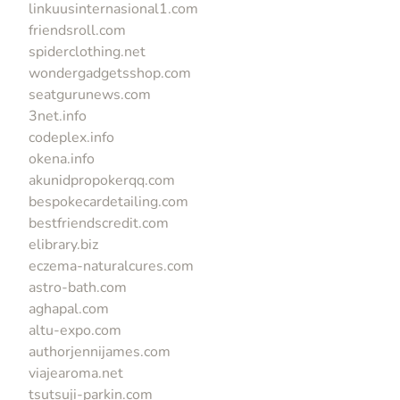
linkuusinternasional1.com
friendsroll.com
spiderclothing.net
wondergadgetsshop.com
seatgurunews.com
3net.info
codeplex.info
okena.info
akunidpropokerqq.com
bespokecardetailing.com
bestfriendscredit.com
elibrary.biz
eczema-naturalcures.com
astro-bath.com
aghapal.com
altu-expo.com
authorjennijames.com
viajearoma.net
tsutsuji-parkin.com