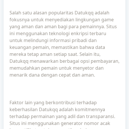
Salah satu alasan popularitas Datukqq adalah
fokusnya untuk menyediakan lingkungan game
yang aman dan aman bagi para pemainnya. Situs
ini menggunakan teknologi enkripsi terbaru
untuk melindungi informasi pribadi dan
keuangan pemain, memastikan bahwa data
mereka tetap aman setiap saat. Selain itu,
Datukqq menawarkan berbagai opsi pembayaran,
memudahkan pemain untuk menyetor dan
menarik dana dengan cepat dan aman.
Faktor lain yang berkontribusi terhadap
keberhasilan Datukqq adalah komitmennya
terhadap permainan yang adil dan transparansi.
Situs ini menggunakan generator nomor acak