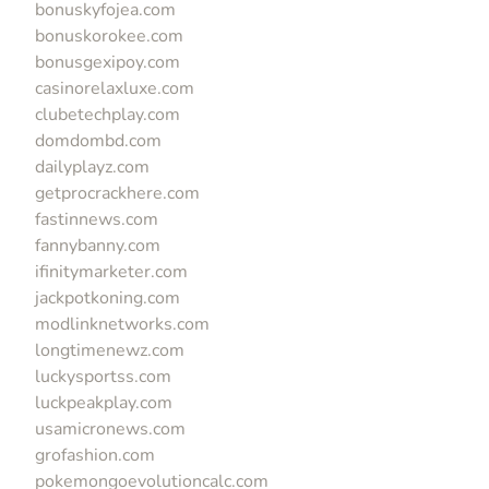
bonuskyfojea.com
bonuskorokee.com
bonusgexipoy.com
casinorelaxluxe.com
clubetechplay.com
domdombd.com
dailyplayz.com
getprocrackhere.com
fastinnews.com
fannybanny.com
ifinitymarketer.com
jackpotkoning.com
modlinknetworks.com
longtimenewz.com
luckysportss.com
luckpeakplay.com
usamicronews.com
grofashion.com
pokemongoevolutioncalc.com