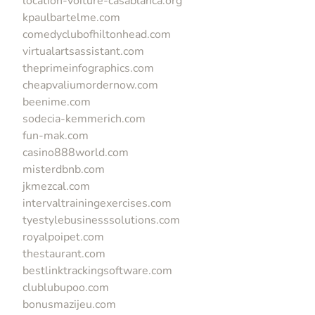
location-voiture-casablanca.org
kpaulbartelme.com
comedyclubofhiltonhead.com
virtualartsassistant.com
theprimeinfographics.com
cheapvaliumordernow.com
beenime.com
sodecia-kemmerich.com
fun-mak.com
casino888world.com
misterdbnb.com
jkmezcal.com
intervaltrainingexercises.com
tyestylebusinesssolutions.com
royalpoipet.com
thestaurant.com
bestlinktrackingsoftware.com
clublubupoo.com
bonusmazijeu.com