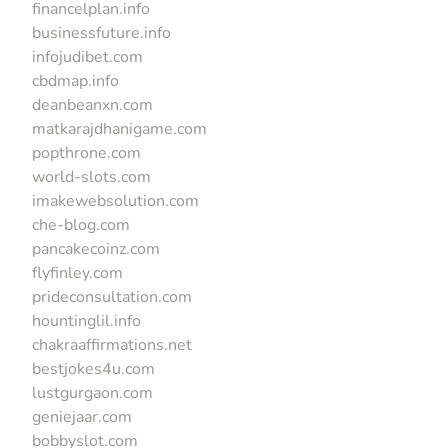
financelplan.info
businessfuture.info
infojudibet.com
cbdmap.info
deanbeanxn.com
matkarajdhanigame.com
popthrone.com
world-slots.com
imakewebsolution.com
che-blog.com
pancakecoinz.com
flyfinley.com
prideconsultation.com
hountinglil.info
chakraaffirmations.net
bestjokes4u.com
lustgurgaon.com
geniejaar.com
bobbyslot.com