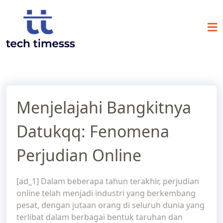
Skip
to
content
Menjelajahi Bangkitnya
Datukqq: Fenomena
Perjudian Online
[ad_1] Dalam beberapa tahun terakhir, perjudian
online telah menjadi industri yang berkembang
pesat, dengan jutaan orang di seluruh dunia yang
terlibat dalam berbagai bentuk taruhan dan