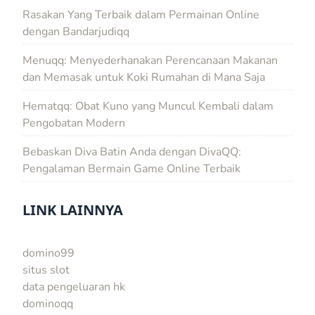
Rasakan Yang Terbaik dalam Permainan Online
dengan Bandarjudiqq
Menuqq: Menyederhanakan Perencanaan Makanan
dan Memasak untuk Koki Rumahan di Mana Saja
Hematqq: Obat Kuno yang Muncul Kembali dalam
Pengobatan Modern
Bebaskan Diva Batin Anda dengan DivaQQ:
Pengalaman Bermain Game Online Terbaik
LINK LAINNYA
domino99
situs slot
data pengeluaran hk
dominoqq