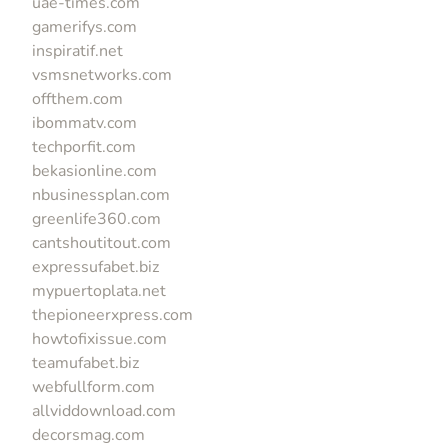
uae-times.com
gamerifys.com
inspiratif.net
vsmsnetworks.com
offthem.com
ibommatv.com
techporfit.com
bekasionline.com
nbusinessplan.com
greenlife360.com
cantshoutitout.com
expressufabet.biz
mypuertoplata.net
thepioneerxpress.com
howtofixissue.com
teamufabet.biz
webfullform.com
allviddownload.com
decorsmag.com