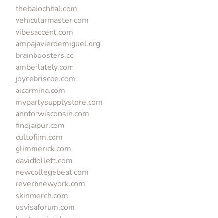
thebalochhal.com
vehicularmaster.com
vibesaccent.com
ampajavierdemiguel.org
brainboosters.co
amberlately.com
joycebriscoe.com
aicarmina.com
mypartysupplystore.com
annforwisconsin.com
findjaipur.com
cultofjim.com
glimmerick.com
davidfollett.com
newcollegebeat.com
reverbnewyork.com
skinmerch.com
usvisaforum.com