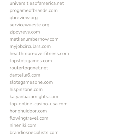
universitiesofamerica.net
progameofbrands.com
qbreview.org
servicewueste.org
zippyrevs.com
matkanumbernow.com
myjobcirculars.com
healthmoreoverfitness.com
topslotxgames.com
routerloggnet.net
dantella6.com
slotsgamesone.com
hispinzone.com
kalyanbazarnights.com
top-online-casino-usa.com
honghuidoor.com
flowingtravel.com
nineniki.com
brandiospecialists.com