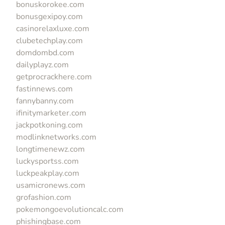
bonuskorokee.com
bonusgexipoy.com
casinorelaxluxe.com
clubetechplay.com
domdombd.com
dailyplayz.com
getprocrackhere.com
fastinnews.com
fannybanny.com
ifinitymarketer.com
jackpotkoning.com
modlinknetworks.com
longtimenewz.com
luckysportss.com
luckpeakplay.com
usamicronews.com
grofashion.com
pokemongoevolutioncalc.com
phishingbase.com