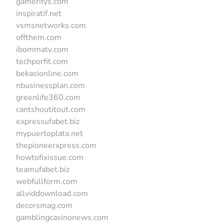
gamerifys.com
inspiratif.net
vsmsnetworks.com
offthem.com
ibommatv.com
techporfit.com
bekasionline.com
nbusinessplan.com
greenlife360.com
cantshoutitout.com
expressufabet.biz
mypuertoplata.net
thepioneerxpress.com
howtofixissue.com
teamufabet.biz
webfullform.com
allviddownload.com
decorsmag.com
gamblingcasinonews.com