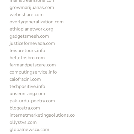
mainstreamzone.com
growmarijuanas.com
webnshare.com
overlygeneralization.com
ethiopianetwork.org
gadgetsmesh.com
justicefornevada.com
leisuretours.info
hellotbsbro.com
farmandpetscare.com
computingservice.info
caiofracini.com
techpositive.info
unseonrang.com
pak-urdu-poetry.com
blogcetra.com
internetmarketingsolutions.co
ollystvs.com
globalnewscx.com