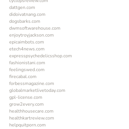
cyclopsreview.com
dattgen.com
didoivatnang.com
dogsbarks.com
dwmsoftwarehouse.com
enjoytroyjackson.com
epicaimbots.com
etech4news.com
expresspsychedelicsshop.com
fashionistani.com
feelingswed.com
firecabal.com
forbessmagazine.com
globalmarketlivetoday.com
gpl-license.com
grow2every.com
healthhousecare.com
healthkartreview.com
helpquitporn.com