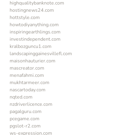
highqualitybanknote.com
hostingnews24.com
hottstyle.com
howtodiyanything.com
inspiringearthlings.com
investindependent.com
kralbozguncu1.com
landscapinggainesvillefl.com
maisonhauturier.com
mascreator.com
menafahmi.com
mukhtarmeer.com
nascartoday.com
nqted.com
nzdriverlicence.com
pagalguru.com
pcegame.com
pgslot-r2.com
ws-expression.com