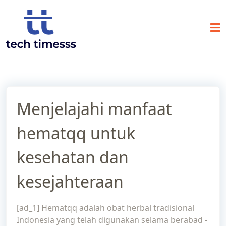
Skip
to
content
Menjelajahi manfaat
hematqq untuk
kesehatan dan
kesejahteraan
[ad_1] Hematqq adalah obat herbal tradisional
Indonesia yang telah digunakan selama berabad -