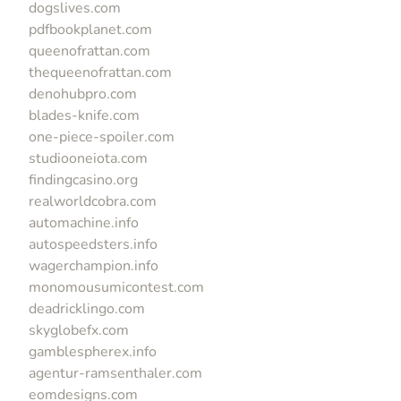
dogslives.com
pdfbookplanet.com
queenofrattan.com
thequeenofrattan.com
denohubpro.com
blades-knife.com
one-piece-spoiler.com
studiooneiota.com
findingcasino.org
realworldcobra.com
automachine.info
autospeedsters.info
wagerchampion.info
monomousumicontest.com
deadricklingo.com
skyglobefx.com
gamblespherex.info
agentur-ramsenthaler.com
eomdesigns.com