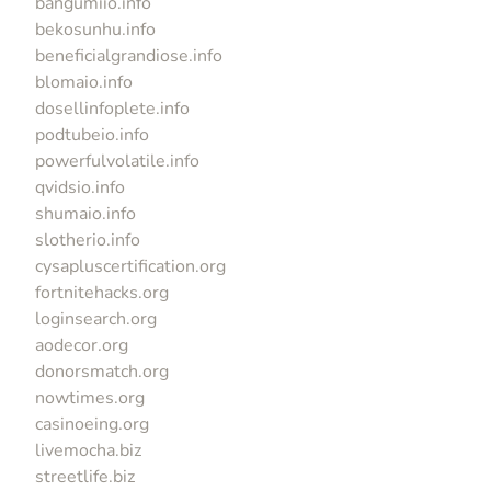
bangumiio.info
bekosunhu.info
beneficialgrandiose.info
blomaio.info
dosellinfoplete.info
podtubeio.info
powerfulvolatile.info
qvidsio.info
shumaio.info
slotherio.info
cysapluscertification.org
fortnitehacks.org
loginsearch.org
aodecor.org
donorsmatch.org
nowtimes.org
casinoeing.org
livemocha.biz
streetlife.biz