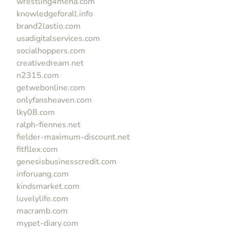
wrestling4mena.com
knowledgeforall.info
brand2lastio.com
usadigitalservices.com
socialhoppers.com
creativedream.net
n2315.com
getwebonline.com
onlyfansheaven.com
lky08.com
ralph-fiennes.net
fielder-maximum-discount.net
fitfllex.com
genesisbusinesscredit.com
inforuang.com
kindsmarket.com
luvelylife.com
macramb.com
mypet-diary.com