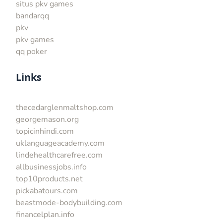
situs pkv games
bandarqq
pkv
pkv games
qq poker
Links
thecedarglenmaltshop.com
georgemason.org
topicinhindi.com
uklanguageacademy.com
lindehealthcarefree.com
allbusinessjobs.info
top10products.net
pickabatours.com
beastmode-bodybuilding.com
financelplan.info