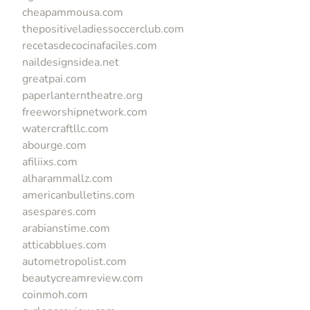
cheapammousa.com
thepositiveladiessoccerclub.com
recetasdecocinafaciles.com
naildesignsidea.net
greatpai.com
paperlanterntheatre.org
freeworshipnetwork.com
watercraftllc.com
abourge.com
afiliixs.com
alharammallz.com
americanbulletins.com
asespares.com
arabianstime.com
atticabblues.com
autometropolist.com
beautycreamreview.com
coinmoh.com