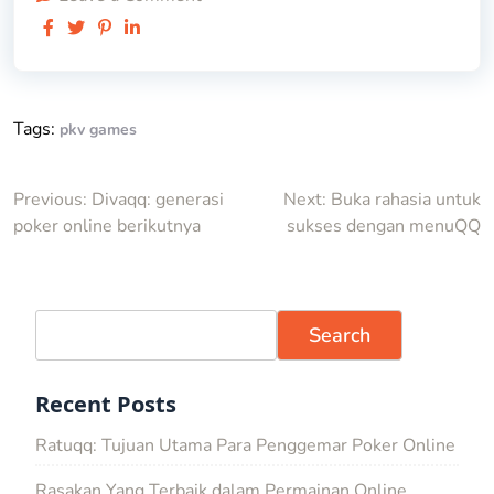
Tags:
pkv games
Post
Previous:
Divaqq: generasi
Next:
Buka rahasia untuk
poker online berikutnya
sukses dengan menuQQ
navigation
Search
Recent Posts
Ratuqq: Tujuan Utama Para Penggemar Poker Online
Rasakan Yang Terbaik dalam Permainan Online