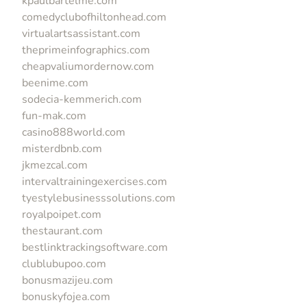
kpaulbartelme.com
comedyclubofhiltonhead.com
virtualartsassistant.com
theprimeinfographics.com
cheapvaliumordernow.com
beenime.com
sodecia-kemmerich.com
fun-mak.com
casino888world.com
misterdbnb.com
jkmezcal.com
intervaltrainingexercises.com
tyestylebusinesssolutions.com
royalpoipet.com
thestaurant.com
bestlinktrackingsoftware.com
clublubupoo.com
bonusmazijeu.com
bonuskyfojea.com