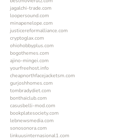
bestmovierulz.com
jagalchi-trade.com
loopersound.com
minapenelope.com
justicereformalliance.com
cryptoglax.com
ohiohobbyplus.com
bogothemes.com
ajino-mingei.com
yourfreehost.info
cheapnorthfacejacketsm.com
gurjoshhomes.com
tombradydiet.com
bonthaiclub.com
casusbelli-mod.com
bookplatesociety.com
lebnewsmedia.com
sonosonora.com
linkuusinternasional1.com