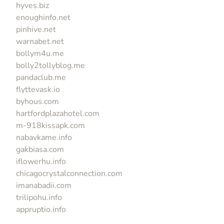
hyves.biz
enoughinfo.net
pinhive.net
warnabet.net
bollym4u.me
bolly2tollyblog.me
pandaclub.me
flyttevask.io
byhous.com
hartfordplazahotel.com
m-918kissapk.com
nabavkame.info
gakbiasa.com
iflowerhu.info
chicagocrystalconnection.com
imanabadii.com
trilipohu.info
appruptio.info