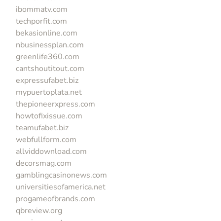
ibommatv.com
techporfit.com
bekasionline.com
nbusinessplan.com
greenlife360.com
cantshoutitout.com
expressufabet.biz
mypuertoplata.net
thepioneerxpress.com
howtofixissue.com
teamufabet.biz
webfullform.com
allviddownload.com
decorsmag.com
gamblingcasinonews.com
universitiesofamerica.net
progameofbrands.com
qbreview.org