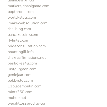
deanbeanxn.com
matkarajdhanigame.com
popthrone.com
world-slots.com
imakewebsolution.com
che-blog.com
pancakecoinz.com
flyfinley.com
prideconsultation.com
hountinglil.info
chakraaffirmations.net
bestjokes4u.com
lustgurgaon.com
geniejaar.com
bobbyslot.com
11placemoulin.com
mintz360.com
mohob.net
weightlossprodigy.com