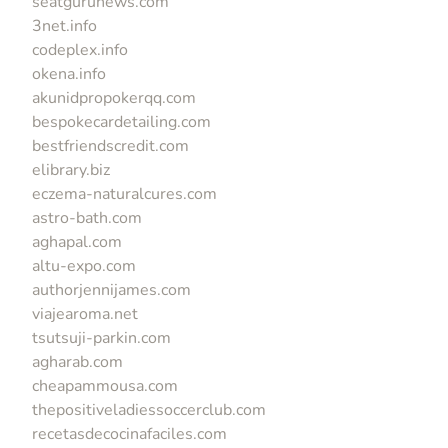
seatgurunews.com
3net.info
codeplex.info
okena.info
akunidpropokerqq.com
bespokecardetailing.com
bestfriendscredit.com
elibrary.biz
eczema-naturalcures.com
astro-bath.com
aghapal.com
altu-expo.com
authorjennijames.com
viajearoma.net
tsutsuji-parkin.com
agharab.com
cheapammousa.com
thepositiveladiessoccerclub.com
recetasdecocinafaciles.com