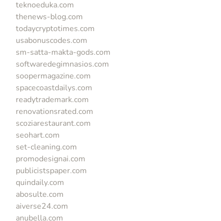
teknoeduka.com
thenews-blog.com
todaycryptotimes.com
usabonuscodes.com
sm-satta-makta-gods.com
softwaredegimnasios.com
soopermagazine.com
spacecoastdailys.com
readytrademark.com
renovationsrated.com
scoziarestaurant.com
seohart.com
set-cleaning.com
promodesignai.com
publicistspaper.com
quindaily.com
abosulte.com
aiverse24.com
anubella.com