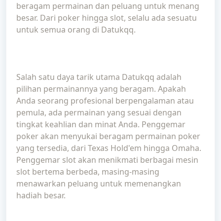
beragam permainan dan peluang untuk menang
besar. Dari poker hingga slot, selalu ada sesuatu
untuk semua orang di Datukqq.
Salah satu daya tarik utama Datukqq adalah
pilihan permainannya yang beragam. Apakah
Anda seorang profesional berpengalaman atau
pemula, ada permainan yang sesuai dengan
tingkat keahlian dan minat Anda. Penggemar
poker akan menyukai beragam permainan poker
yang tersedia, dari Texas Hold'em hingga Omaha.
Penggemar slot akan menikmati berbagai mesin
slot bertema berbeda, masing-masing
menawarkan peluang untuk memenangkan
hadiah besar.