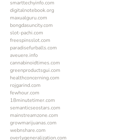
smarttechyinfo.com
digitalnotebook.org
maxualguru.com
bongdasuncity.com
slot-pachi.com
freespinsslot.com
paradisefurballs.com
aveuere.info
cannabinoidtimes.com
greenproductsgui.com
healthconcerning.com
rojgarind.com
fewhour.com
18minutetimer.com
semanticseostars.com
mainstreamzone.com
growmarijuanas.com
webnshare.com
overlygeneralization.com