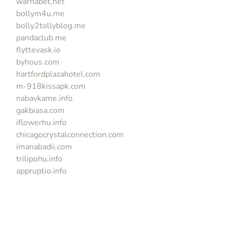
warnabet.net
bollym4u.me
bolly2tollyblog.me
pandaclub.me
flyttevask.io
byhous.com
hartfordplazahotel.com
m-918kissapk.com
nabavkame.info
gakbiasa.com
iflowerhu.info
chicagocrystalconnection.com
imanabadii.com
trilipohu.info
appruptio.info