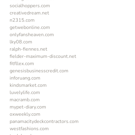
socialhoppers.com
creativedream.net
n2315.com
getwebonline.com
onlyfansheaven.com
lky08.com
ralph-fiennes.net
fielder-maximum-discount.net
fitfllex.com
genesisbusinesscredit.com
inforuang.com
kindsmarket.com
luvelylife.com
macramb.com
mypet-diary.com
oxweekly.com
panamacitydeckcontractors.com
westfashions.com