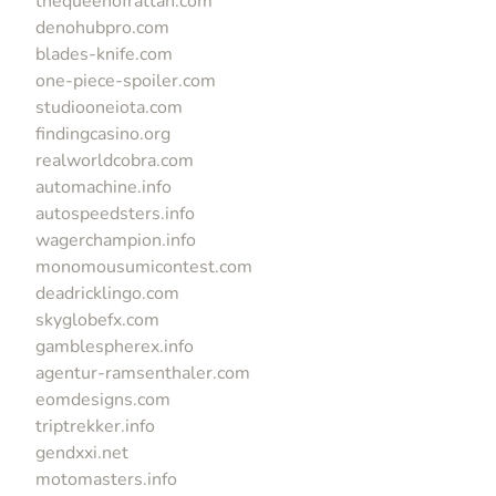
thequeenofrattan.com
denohubpro.com
blades-knife.com
one-piece-spoiler.com
studiooneiota.com
findingcasino.org
realworldcobra.com
automachine.info
autospeedsters.info
wagerchampion.info
monomousumicontest.com
deadricklingo.com
skyglobefx.com
gamblespherex.info
agentur-ramsenthaler.com
eomdesigns.com
triptrekker.info
gendxxi.net
motomasters.info