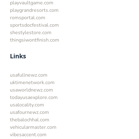
playvaultgame.com
playgrandresorts.com
romsportal.com
sportsdocfestival.com
shestylestore.com
thingsiwontfinish.com
Links
usafullnewz.com
uktimenetwork.com
usaworldnewz.com
todayusaexplore.com
usalocality.com
usafournewz.com
thebalochhal.com
vehicularmaster.com
vibesaccent.com