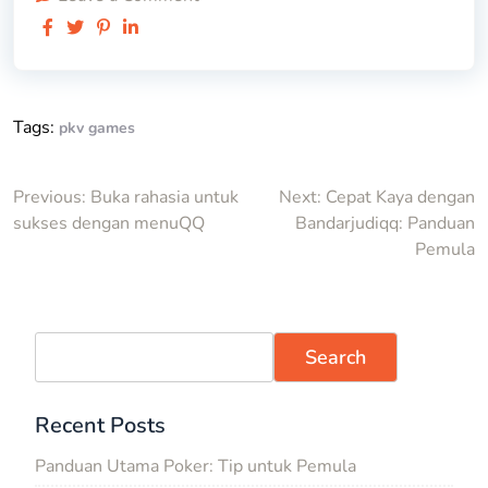
Tags:
pkv games
Post
Previous:
Buka rahasia untuk
Next:
Cepat Kaya dengan
sukses dengan menuQQ
Bandarjudiqq: Panduan
navigation
Pemula
Search
Recent Posts
Panduan Utama Poker: Tip untuk Pemula