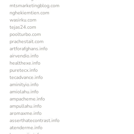
mtsmarketingblog.com
nghekiemtien.com
wasirku.com
tejas24.com
poolturbo.com
prachestait.com
artforafghans.info
airvendio.info
healthexe.info
puretecx.info
tecadvance.info
aminityio.info
amiolahu.info
ampacheme.info
ampullahu.info
aromaxme.info
asserthatecontrast.info
atenderme.info