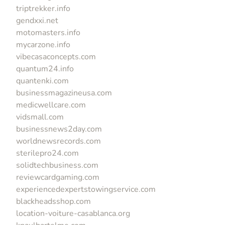
triptrekker.info
gendxxi.net
motomasters.info
mycarzone.info
vibecasaconcepts.com
quantum24.info
quantenki.com
businessmagazineusa.com
medicwellcare.com
vidsmall.com
businessnews2day.com
worldnewsrecords.com
sterilepro24.com
solidtechbusiness.com
reviewcardgaming.com
experiencedexpertstowingservice.com
blackheadsshop.com
location-voiture-casablanca.org