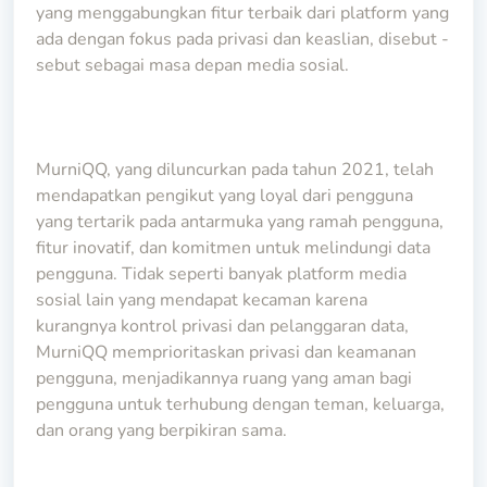
yang menggabungkan fitur terbaik dari platform yang
ada dengan fokus pada privasi dan keaslian, disebut -
sebut sebagai masa depan media sosial.
MurniQQ, yang diluncurkan pada tahun 2021, telah
mendapatkan pengikut yang loyal dari pengguna
yang tertarik pada antarmuka yang ramah pengguna,
fitur inovatif, dan komitmen untuk melindungi data
pengguna. Tidak seperti banyak platform media
sosial lain yang mendapat kecaman karena
kurangnya kontrol privasi dan pelanggaran data,
MurniQQ memprioritaskan privasi dan keamanan
pengguna, menjadikannya ruang yang aman bagi
pengguna untuk terhubung dengan teman, keluarga,
dan orang yang berpikiran sama.