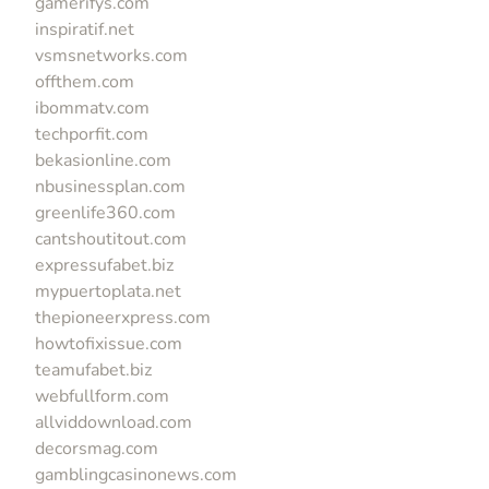
gamerifys.com
inspiratif.net
vsmsnetworks.com
offthem.com
ibommatv.com
techporfit.com
bekasionline.com
nbusinessplan.com
greenlife360.com
cantshoutitout.com
expressufabet.biz
mypuertoplata.net
thepioneerxpress.com
howtofixissue.com
teamufabet.biz
webfullform.com
allviddownload.com
decorsmag.com
gamblingcasinonews.com