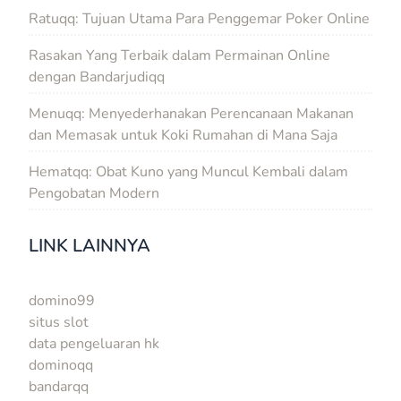
Ratuqq: Tujuan Utama Para Penggemar Poker Online
Rasakan Yang Terbaik dalam Permainan Online
dengan Bandarjudiqq
Menuqq: Menyederhanakan Perencanaan Makanan
dan Memasak untuk Koki Rumahan di Mana Saja
Hematqq: Obat Kuno yang Muncul Kembali dalam
Pengobatan Modern
LINK LAINNYA
domino99
situs slot
data pengeluaran hk
dominoqq
bandarqq