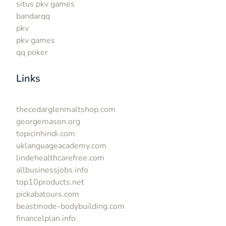
situs pkv games
bandarqq
pkv
pkv games
qq poker
Links
thecedarglenmaltshop.com
georgemason.org
topicinhindi.com
uklanguageacademy.com
lindehealthcarefree.com
allbusinessjobs.info
top10products.net
pickabatours.com
beastmode-bodybuilding.com
financelplan.info