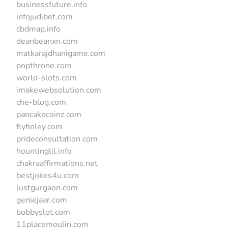
businessfuture.info
infojudibet.com
cbdmap.info
deanbeanxn.com
matkarajdhanigame.com
popthrone.com
world-slots.com
imakewebsolution.com
che-blog.com
pancakecoinz.com
flyfinley.com
prideconsultation.com
hountinglil.info
chakraaffirmations.net
bestjokes4u.com
lustgurgaon.com
geniejaar.com
bobbyslot.com
11placemoulin.com