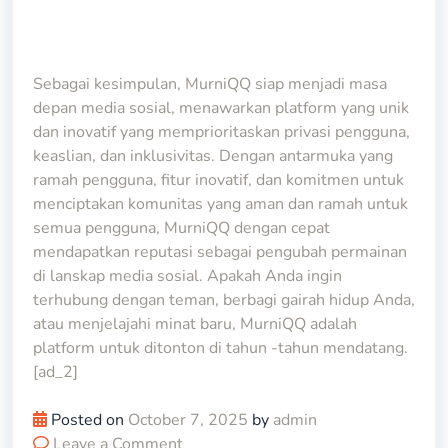
Sebagai kesimpulan, MurniQQ siap menjadi masa
depan media sosial, menawarkan platform yang unik
dan inovatif yang memprioritaskan privasi pengguna,
keaslian, dan inklusivitas. Dengan antarmuka yang
ramah pengguna, fitur inovatif, dan komitmen untuk
menciptakan komunitas yang aman dan ramah untuk
semua pengguna, MurniQQ dengan cepat
mendapatkan reputasi sebagai pengubah permainan
di lanskap media sosial. Apakah Anda ingin
terhubung dengan teman, berbagi gairah hidup Anda,
atau menjelajahi minat baru, MurniQQ adalah
platform untuk ditonton di tahun -tahun mendatang.
[ad_2]
Posted on
October 7, 2025
by
admin
Leave a Comment