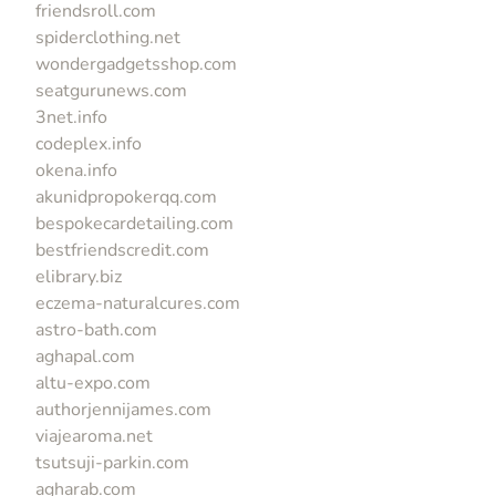
friendsroll.com
spiderclothing.net
wondergadgetsshop.com
seatgurunews.com
3net.info
codeplex.info
okena.info
akunidpropokerqq.com
bespokecardetailing.com
bestfriendscredit.com
elibrary.biz
eczema-naturalcures.com
astro-bath.com
aghapal.com
altu-expo.com
authorjennijames.com
viajearoma.net
tsutsuji-parkin.com
agharab.com