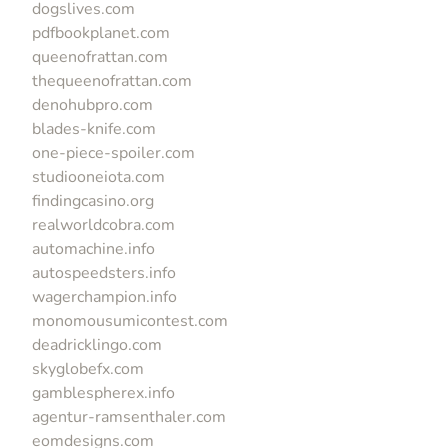
dogslives.com
pdfbookplanet.com
queenofrattan.com
thequeenofrattan.com
denohubpro.com
blades-knife.com
one-piece-spoiler.com
studiooneiota.com
findingcasino.org
realworldcobra.com
automachine.info
autospeedsters.info
wagerchampion.info
monomousumicontest.com
deadricklingo.com
skyglobefx.com
gamblespherex.info
agentur-ramsenthaler.com
eomdesigns.com