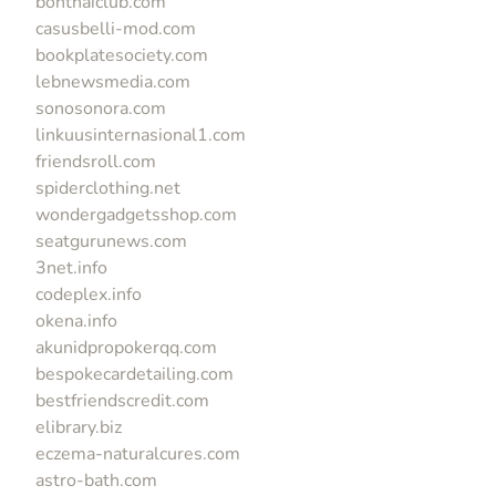
bonthaiclub.com
casusbelli-mod.com
bookplatesociety.com
lebnewsmedia.com
sonosonora.com
linkuusinternasional1.com
friendsroll.com
spiderclothing.net
wondergadgetsshop.com
seatgurunews.com
3net.info
codeplex.info
okena.info
akunidpropokerqq.com
bespokecardetailing.com
bestfriendscredit.com
elibrary.biz
eczema-naturalcures.com
astro-bath.com