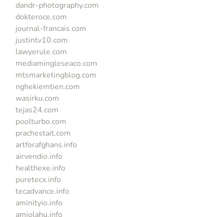
dandr-photography.com
dokteroce.com
journal-francais.com
justintv10.com
lawyerule.com
mediamingleseaco.com
mtsmarketingblog.com
nghekiemtien.com
wasirku.com
tejas24.com
poolturbo.com
prachestait.com
artforafghans.info
airvendio.info
healthexe.info
puretecx.info
tecadvance.info
aminityio.info
amiolahu.info