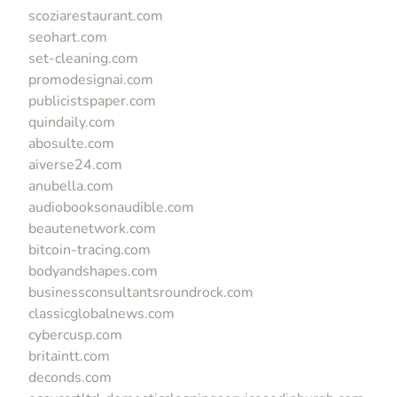
scoziarestaurant.com
seohart.com
set-cleaning.com
promodesignai.com
publicistspaper.com
quindaily.com
abosulte.com
aiverse24.com
anubella.com
audiobooksonaudible.com
beautenetwork.com
bitcoin-tracing.com
bodyandshapes.com
businessconsultantsroundrock.com
classicglobalnews.com
cybercusp.com
britaintt.com
deconds.com