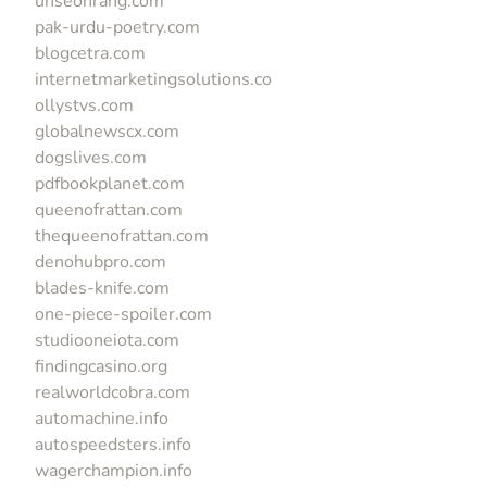
unseonrang.com
pak-urdu-poetry.com
blogcetra.com
internetmarketingsolutions.co
ollystvs.com
globalnewscx.com
dogslives.com
pdfbookplanet.com
queenofrattan.com
thequeenofrattan.com
denohubpro.com
blades-knife.com
one-piece-spoiler.com
studiooneiota.com
findingcasino.org
realworldcobra.com
automachine.info
autospeedsters.info
wagerchampion.info