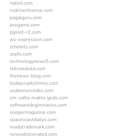
nqted.com
nzdriverlicence.com
pagalguru.com
pcegame.com
pgslot-r2.com
ws-expression.com
zchotels.com
zepfo.com
technologynews5.com
teknoeduka.com
thenews-blog.com
todaycryptotimes.com
usabonuscodes.com
sm-satta-makta-gods.com
softwaredegimnasios.com
soopermagazine.com
spacecoastdailys.com
readytrademark.com
renovationsrated.com