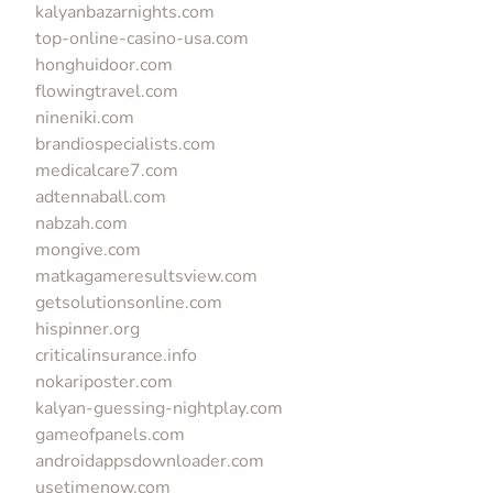
kalyanbazarnights.com
top-online-casino-usa.com
honghuidoor.com
flowingtravel.com
nineniki.com
brandiospecialists.com
medicalcare7.com
adtennaball.com
nabzah.com
mongive.com
matkagameresultsview.com
getsolutionsonline.com
hispinner.org
criticalinsurance.info
nokariposter.com
kalyan-guessing-nightplay.com
gameofpanels.com
androidappsdownloader.com
usetimenow.com