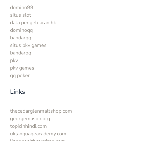
domino99
situs slot
data pengeluaran hk
dominoqq
bandarqq
situs pkv games
bandarqq
pkv
pkv games
qq poker
Links
thecedarglenmaltshop.com
georgemason.org
topicinhindi.com
uklanguageacademy.com