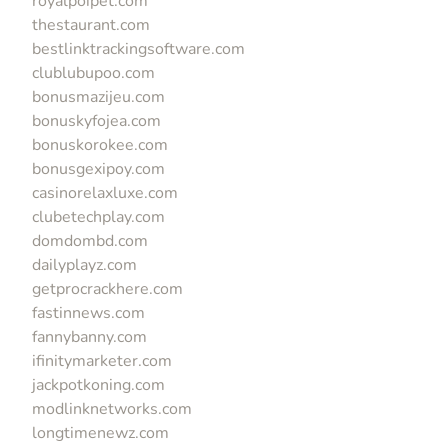
royalpoipet.com
thestaurant.com
bestlinktrackingsoftware.com
clublubupoo.com
bonusmazijeu.com
bonuskyfojea.com
bonuskorokee.com
bonusgexipoy.com
casinorelaxluxe.com
clubetechplay.com
domdombd.com
dailyplayz.com
getprocrackhere.com
fastinnews.com
fannybanny.com
ifinitymarketer.com
jackpotkoning.com
modlinknetworks.com
longtimenewz.com