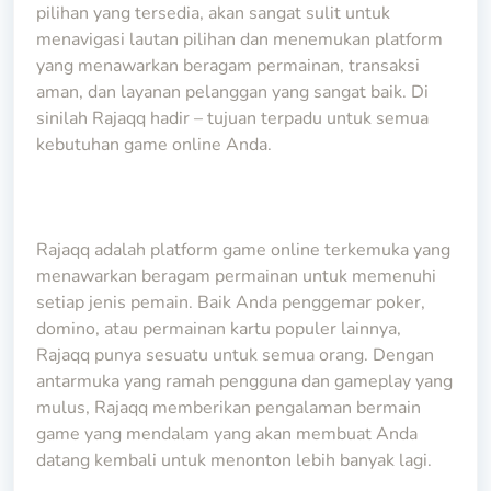
pilihan yang tersedia, akan sangat sulit untuk
menavigasi lautan pilihan dan menemukan platform
yang menawarkan beragam permainan, transaksi
aman, dan layanan pelanggan yang sangat baik. Di
sinilah Rajaqq hadir – tujuan terpadu untuk semua
kebutuhan game online Anda.
Rajaqq adalah platform game online terkemuka yang
menawarkan beragam permainan untuk memenuhi
setiap jenis pemain. Baik Anda penggemar poker,
domino, atau permainan kartu populer lainnya,
Rajaqq punya sesuatu untuk semua orang. Dengan
antarmuka yang ramah pengguna dan gameplay yang
mulus, Rajaqq memberikan pengalaman bermain
game yang mendalam yang akan membuat Anda
datang kembali untuk menonton lebih banyak lagi.