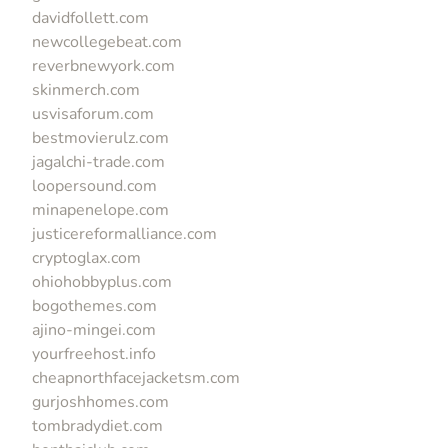
davidfollett.com
newcollegebeat.com
reverbnewyork.com
skinmerch.com
usvisaforum.com
bestmovierulz.com
jagalchi-trade.com
loopersound.com
minapenelope.com
justicereformalliance.com
cryptoglax.com
ohiohobbyplus.com
bogothemes.com
ajino-mingei.com
yourfreehost.info
cheapnorthfacejacketsm.com
gurjoshhomes.com
tombradydiet.com