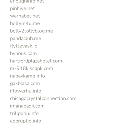
enoughinfo.net
pinhive.net
warnabet.net
bollym4u.me
bolly2tollyblog.me
pandaclub.me
flyttevask.io
byhous.com
hartfordplazahotel.com
m-918kissapk.com
nabavkame.info
gakbiasa.com
iflowerhu.info
chicagocrystalconnection.com
imanabadii.com
trilipohu.info
appruptio.info