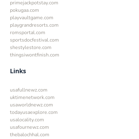
primejackpotstay.com
pokugaa.com
playvaultgame.com
playgrandresorts.com
romsportal.com
sportsdocfestival.com
shestylestore.com
thingsiwontfinish.com
Links
usafullnewz.com
uktimenetwork.com
usaworldnewz.com
todayusaexplore.com
usalocality.com
usafournewz.com
thebalochhal.com