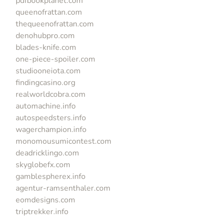
pdfbookplanet.com
queenofrattan.com
thequeenofrattan.com
denohubpro.com
blades-knife.com
one-piece-spoiler.com
studiooneiota.com
findingcasino.org
realworldcobra.com
automachine.info
autospeedsters.info
wagerchampion.info
monomousumicontest.com
deadricklingo.com
skyglobefx.com
gamblespherex.info
agentur-ramsenthaler.com
eomdesigns.com
triptrekker.info