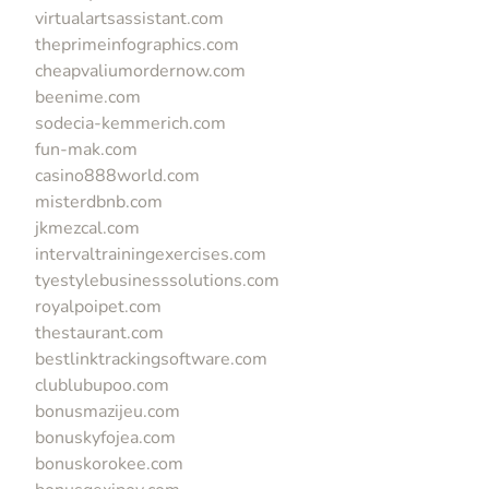
virtualartsassistant.com
theprimeinfographics.com
cheapvaliumordernow.com
beenime.com
sodecia-kemmerich.com
fun-mak.com
casino888world.com
misterdbnb.com
jkmezcal.com
intervaltrainingexercises.com
tyestylebusinesssolutions.com
royalpoipet.com
thestaurant.com
bestlinktrackingsoftware.com
clublubupoo.com
bonusmazijeu.com
bonuskyfojea.com
bonuskorokee.com