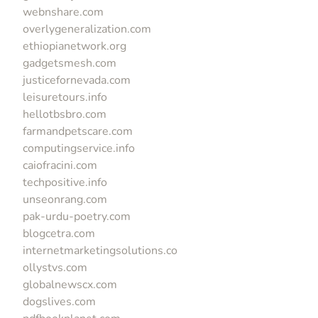
webnshare.com
overlygeneralization.com
ethiopianetwork.org
gadgetsmesh.com
justicefornevada.com
leisuretours.info
hellotbsbro.com
farmandpetscare.com
computingservice.info
caiofracini.com
techpositive.info
unseonrang.com
pak-urdu-poetry.com
blogcetra.com
internetmarketingsolutions.co
ollystvs.com
globalnewscx.com
dogslives.com