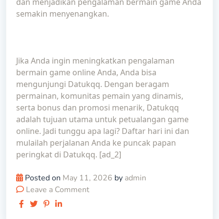
dan menjadikan pengalaman bermain game Anda
semakin menyenangkan.
Jika Anda ingin meningkatkan pengalaman
bermain game online Anda, Anda bisa
mengunjungi Datukqq. Dengan beragam
permainan, komunitas pemain yang dinamis,
serta bonus dan promosi menarik, Datukqq
adalah tujuan utama untuk petualangan game
online. Jadi tunggu apa lagi? Daftar hari ini dan
mulailah perjalanan Anda ke puncak papan
peringkat di Datukqq. [ad_2]
Posted on
May 11, 2026
by
admin
Leave a Comment