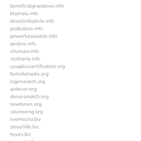
beneficialgrandiose.info
blomaio.info
dosellinfoplete.info
podtubeio.info
powerfulvolatile.info
qvidsio.info
shumaio.info
slotherio.info
cysapluscertification.org
fortnitehacks.org
loginsearch.org
aodecor.org
donorsmatch.org
nowtimes.org
casinoeing.org
livemocha.biz
streetlife.biz
hyves.biz