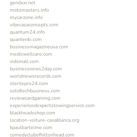
gendxxi.net
motomasters.info
mycarzone.info
vibecasaconcepts.com
quantum24.info
quantenki.com
businessmagazineusa.com
medicwellcare.com
vidsmall.com
businessnews2day.com
worldnewsrecords.com
sterilepro24.com
solidtechbusiness.com
reviewcardgaming.com
experiencedexpertstowingservice.com
blackheadsshop.com
location-voiture-casablanca.org
kpaulbartelme.com
comedyclubofhiltonhead.com