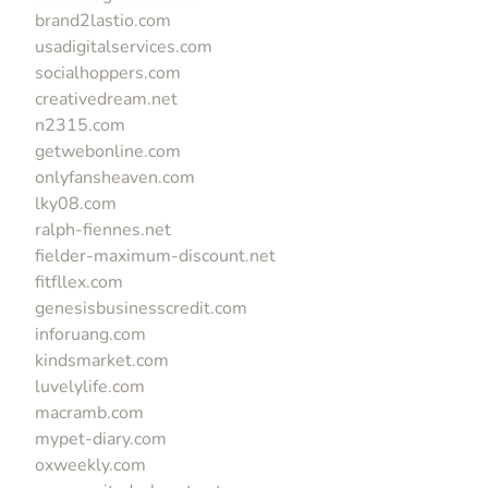
brand2lastio.com
usadigitalservices.com
socialhoppers.com
creativedream.net
n2315.com
getwebonline.com
onlyfansheaven.com
lky08.com
ralph-fiennes.net
fielder-maximum-discount.net
fitfllex.com
genesisbusinesscredit.com
inforuang.com
kindsmarket.com
luvelylife.com
macramb.com
mypet-diary.com
oxweekly.com