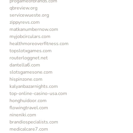
progameofbrands.com
qbreview.org
servicewueste.org
zippyrevs.com
matkanumbernow.com
myjobcirculars.com
healthmoreoverfitness.com
topslotxgames.com
routerloggnet.net
dantella6.com
slotsgamesone.com
hispinzone.com
kalyanbazarnights.com
top-online-casino-usa.com
honghuidoor.com
flowingtravel.com
nineniki.com
brandiospecialists.com
medicalcare7.com