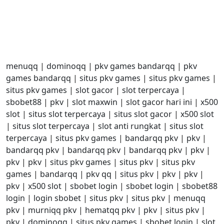
menuqq
|
dominoqq
|
pkv games bandarqq
|
pkv
games bandarqq
|
situs pkv games
|
situs pkv games
|
situs pkv games
|
slot gacor
|
slot terpercaya
|
sbobet88
|
pkv
|
slot maxwin
|
slot gacor hari ini
|
x500
slot
|
situs slot terpercaya
|
situs slot gacor
|
x500 slot
|
situs slot terpercaya
|
slot anti rungkat
|
situs slot
terpercaya
|
situs pkv games
|
bandarqq pkv
|
pkv
|
bandarqq pkv
|
bandarqq pkv
|
bandarqq pkv
|
pkv
|
pkv
|
pkv
|
situs pkv games
|
situs pkv
|
situs pkv
games
|
bandarqq
|
pkv qq
|
situs pkv
|
pkv
|
pkv
|
pkv
|
x500 slot
|
sbobet login
|
sbobet login
|
sbobet88
login
|
login sbobet
|
situs pkv
|
situs pkv
|
menuqq
pkv
|
murniqq pkv
|
hematqq pkv
|
pkv
|
situs pkv
|
pkv
|
dominoqq
|
situs pkv games
|
sbobet login
|
slot