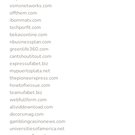
vsmsnetworks.com
offthem.com
ibommatv.com
techporfit.com
bekasionline.com
nbusinessplan.com
greenlife360.com
cantshoutitout.com
expressufabet.biz
mypuertoplata.net
thepioneerxpress.com
howtofixissue.com
teamufabet.biz
webfullform.com
allviddownload.com
decorsmag.com
gamblingcasinonews.com
universitiesofamerica.net