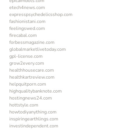
epicaimbots.com
etech4news.com
expresspsychedelicsshop.com
fashionistani.com
feelingswed.com
firecabal.com
forbessmagazine.com
globalmarketlivetoday.com
gpl-license.com
grow2every.com
healthhousecare.com
healthkartreview.com
helpquitporn.com
highqualitybanknote.com
hostingnews24.com
hottstyle.com
howtodiyanything.com
inspiringearthlings.com
investindependent.com