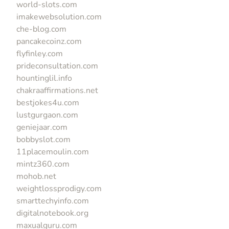
world-slots.com
imakewebsolution.com
che-blog.com
pancakecoinz.com
flyfinley.com
prideconsultation.com
hountinglil.info
chakraaffirmations.net
bestjokes4u.com
lustgurgaon.com
geniejaar.com
bobbyslot.com
11placemoulin.com
mintz360.com
mohob.net
weightlossprodigy.com
smarttechyinfo.com
digitalnotebook.org
maxualguru.com