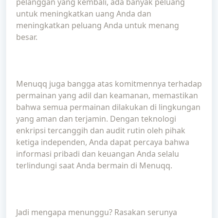
pelanggan yang kembali, ada banyak peluang
untuk meningkatkan uang Anda dan
meningkatkan peluang Anda untuk menang
besar.
Menuqq juga bangga atas komitmennya terhadap
permainan yang adil dan keamanan, memastikan
bahwa semua permainan dilakukan di lingkungan
yang aman dan terjamin. Dengan teknologi
enkripsi tercanggih dan audit rutin oleh pihak
ketiga independen, Anda dapat percaya bahwa
informasi pribadi dan keuangan Anda selalu
terlindungi saat Anda bermain di Menuqq.
Jadi mengapa menunggu? Rasakan serunya