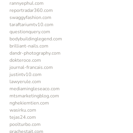
rannyephul.com
reportradar360.com
swaggyfashion.com
taraftariumtv10.com
questionquery.com
bodybuildinglegend.com
brilliant-nails.com
dandr-photography.com
dokteroce.com
journal-francais.com
justintv10.com
lawyerule.com
mediamingleseaco.com
mtsmarketingblog.com
nghekiemtien.com
wasirku.com
tejas24.com
poolturbo.com
prachestait.com