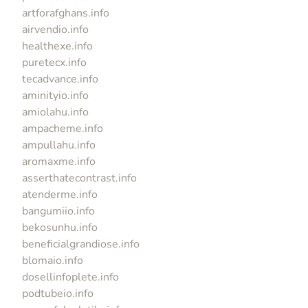
artforafghans.info
airvendio.info
healthexe.info
puretecx.info
tecadvance.info
aminityio.info
amiolahu.info
ampacheme.info
ampullahu.info
aromaxme.info
asserthatecontrast.info
atenderme.info
bangumiio.info
bekosunhu.info
beneficialgrandiose.info
blomaio.info
dosellinfoplete.info
podtubeio.info