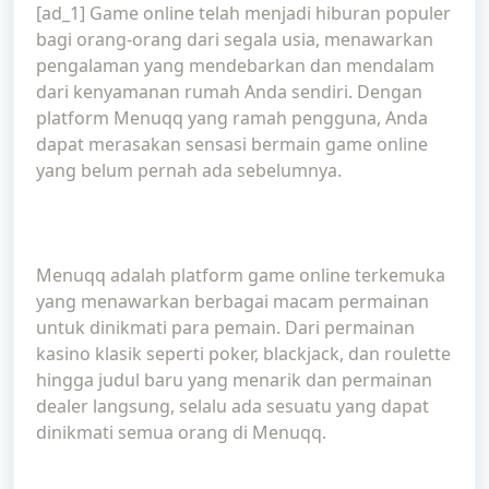
[ad_1] Game online telah menjadi hiburan populer
bagi orang-orang dari segala usia, menawarkan
pengalaman yang mendebarkan dan mendalam
dari kenyamanan rumah Anda sendiri. Dengan
platform Menuqq yang ramah pengguna, Anda
dapat merasakan sensasi bermain game online
yang belum pernah ada sebelumnya.
Menuqq adalah platform game online terkemuka
yang menawarkan berbagai macam permainan
untuk dinikmati para pemain. Dari permainan
kasino klasik seperti poker, blackjack, dan roulette
hingga judul baru yang menarik dan permainan
dealer langsung, selalu ada sesuatu yang dapat
dinikmati semua orang di Menuqq.