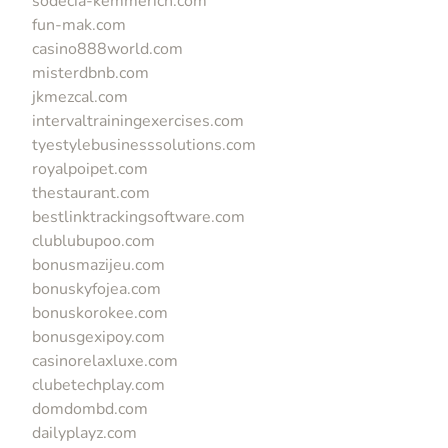
sodecia-kemmerich.com
fun-mak.com
casino888world.com
misterdbnb.com
jkmezcal.com
intervaltrainingexercises.com
tyestylebusinesssolutions.com
royalpoipet.com
thestaurant.com
bestlinktrackingsoftware.com
clublubupoo.com
bonusmazijeu.com
bonuskyfojea.com
bonuskorokee.com
bonusgexipoy.com
casinorelaxluxe.com
clubetechplay.com
domdombd.com
dailyplayz.com