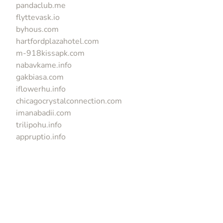
pandaclub.me
flyttevask.io
byhous.com
hartfordplazahotel.com
m-918kissapk.com
nabavkame.info
gakbiasa.com
iflowerhu.info
chicagocrystalconnection.com
imanabadii.com
trilipohu.info
appruptio.info