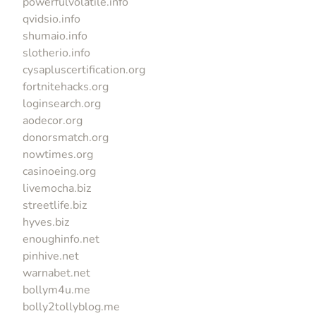
powerfulvolatile.info
qvidsio.info
shumaio.info
slotherio.info
cysapluscertification.org
fortnitehacks.org
loginsearch.org
aodecor.org
donorsmatch.org
nowtimes.org
casinoeing.org
livemocha.biz
streetlife.biz
hyves.biz
enoughinfo.net
pinhive.net
warnabet.net
bollym4u.me
bolly2tollyblog.me