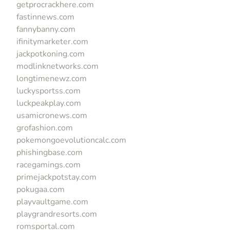
getprocrackhere.com
fastinnews.com
fannybanny.com
ifinitymarketer.com
jackpotkoning.com
modlinknetworks.com
longtimenewz.com
luckysportss.com
luckpeakplay.com
usamicronews.com
grofashion.com
pokemongoevolutioncalc.com
phishingbase.com
racegamings.com
primejackpotstay.com
pokugaa.com
playvaultgame.com
playgrandresorts.com
romsportal.com