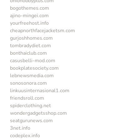
ohiohobbyplus.com
bogothemes.com
ajino-mingei.com
yourfreehost.info
cheapnorthfacejacketsm.com
gurjoshhomes.com
tombradydiet.com
bonthaiclub.com
casusbelli-mod.com
bookplatesociety.com
lebnewsmedia.com
sonosonora.com
linkuusinternasional1.com
friendsroll.com
spiderclothing.net
wondergadgetsshop.com
seatgurunews.com
3net.info
codeplex.info