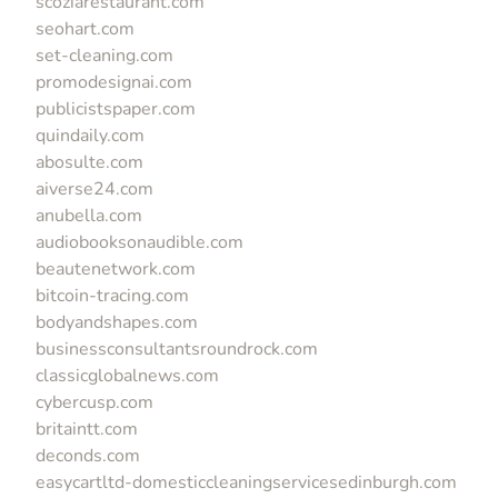
scoziarestaurant.com
seohart.com
set-cleaning.com
promodesignai.com
publicistspaper.com
quindaily.com
abosulte.com
aiverse24.com
anubella.com
audiobooksonaudible.com
beautenetwork.com
bitcoin-tracing.com
bodyandshapes.com
businessconsultantsroundrock.com
classicglobalnews.com
cybercusp.com
britaintt.com
deconds.com
easycartltd-domesticcleaningservicesedinburgh.com