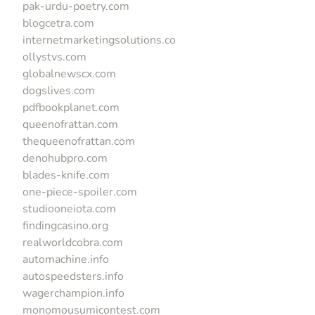
pak-urdu-poetry.com
blogcetra.com
internetmarketingsolutions.co
ollystvs.com
globalnewscx.com
dogslives.com
pdfbookplanet.com
queenofrattan.com
thequeenofrattan.com
denohubpro.com
blades-knife.com
one-piece-spoiler.com
studiooneiota.com
findingcasino.org
realworldcobra.com
automachine.info
autospeedsters.info
wagerchampion.info
monomousumicontest.com