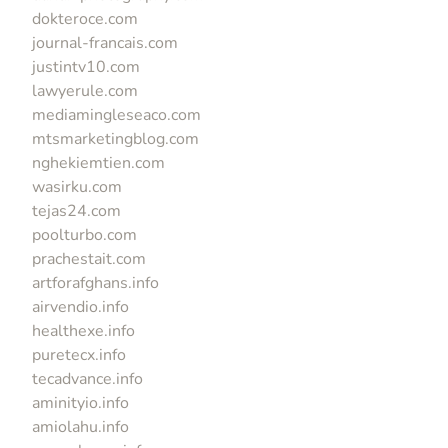
dokteroce.com
journal-francais.com
justintv10.com
lawyerule.com
mediamingleseaco.com
mtsmarketingblog.com
nghekiemtien.com
wasirku.com
tejas24.com
poolturbo.com
prachestait.com
artforafghans.info
airvendio.info
healthexe.info
puretecx.info
tecadvance.info
aminityio.info
amiolahu.info