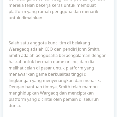
mereka telah bekerja keras untuk membuat
platform yang ramah pengguna dan menarik
untuk dimainkan.
Salah satu anggota kunci tim di belakang
Waragaqq adalah CEO dan pendiri John Smith.
Smith adalah pengusaha berpengalaman dengan
hasrat untuk bermain game online, dan dia
melihat celah di pasar untuk platform yang
menawarkan game berkualitas tinggi di
lingkungan yang menyenangkan dan menarik.
Dengan bantuan timnya, Smith telah mampu
menghidupkan Wargaqq dan menciptakan
platform yang dicintai oleh pemain di seluruh
dunia.