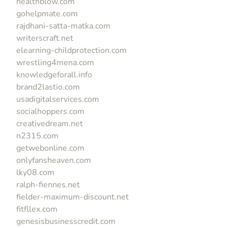
healthblow.com
gohelpmate.com
rajdhani-satta-matka.com
writerscraft.net
elearning-childprotection.com
wrestling4mena.com
knowledgeforall.info
brand2lastio.com
usadigitalservices.com
socialhoppers.com
creativedream.net
n2315.com
getwebonline.com
onlyfansheaven.com
lky08.com
ralph-fiennes.net
fielder-maximum-discount.net
fitfllex.com
genesisbusinesscredit.com