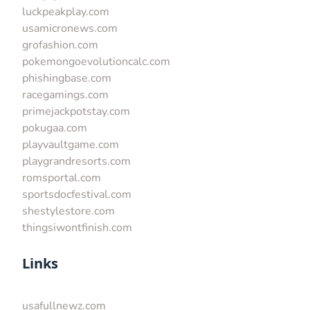
luckpeakplay.com
usamicronews.com
grofashion.com
pokemongoevolutioncalc.com
phishingbase.com
racegamings.com
primejackpotstay.com
pokugaa.com
playvaultgame.com
playgrandresorts.com
romsportal.com
sportsdocfestival.com
shestylestore.com
thingsiwontfinish.com
Links
usafullnewz.com