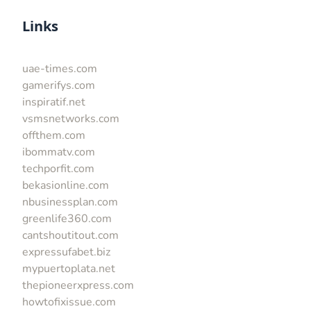
Links
uae-times.com
gamerifys.com
inspiratif.net
vsmsnetworks.com
offthem.com
ibommatv.com
techporfit.com
bekasionline.com
nbusinessplan.com
greenlife360.com
cantshoutitout.com
expressufabet.biz
mypuertoplata.net
thepioneerxpress.com
howtofixissue.com