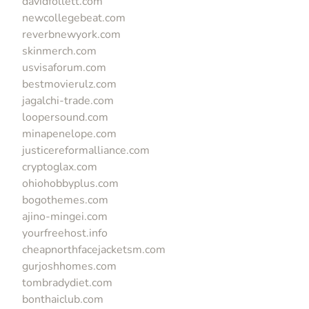
davidfollett.com
newcollegebeat.com
reverbnewyork.com
skinmerch.com
usvisaforum.com
bestmovierulz.com
jagalchi-trade.com
loopersound.com
minapenelope.com
justicereformalliance.com
cryptoglax.com
ohiohobbyplus.com
bogothemes.com
ajino-mingei.com
yourfreehost.info
cheapnorthfacejacketsm.com
gurjoshhomes.com
tombradydiet.com
bonthaiclub.com