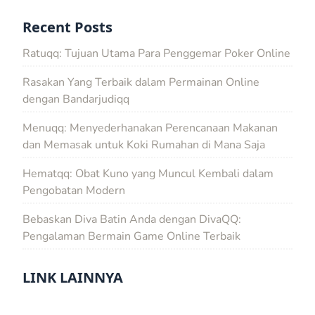
Recent Posts
Ratuqq: Tujuan Utama Para Penggemar Poker Online
Rasakan Yang Terbaik dalam Permainan Online
dengan Bandarjudiqq
Menuqq: Menyederhanakan Perencanaan Makanan
dan Memasak untuk Koki Rumahan di Mana Saja
Hematqq: Obat Kuno yang Muncul Kembali dalam
Pengobatan Modern
Bebaskan Diva Batin Anda dengan DivaQQ:
Pengalaman Bermain Game Online Terbaik
LINK LAINNYA