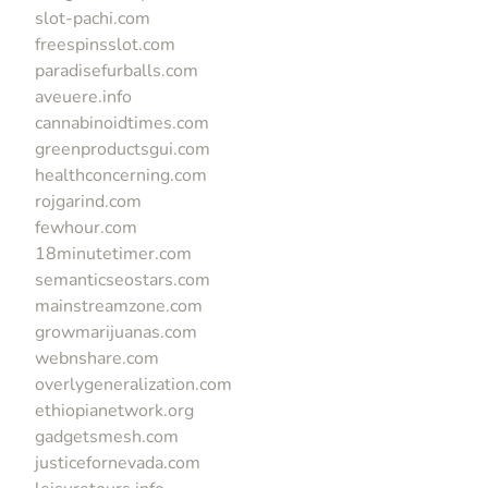
slot-pachi.com
freespinsslot.com
paradisefurballs.com
aveuere.info
cannabinoidtimes.com
greenproductsgui.com
healthconcerning.com
rojgarind.com
fewhour.com
18minutetimer.com
semanticseostars.com
mainstreamzone.com
growmarijuanas.com
webnshare.com
overlygeneralization.com
ethiopianetwork.org
gadgetsmesh.com
justicefornevada.com