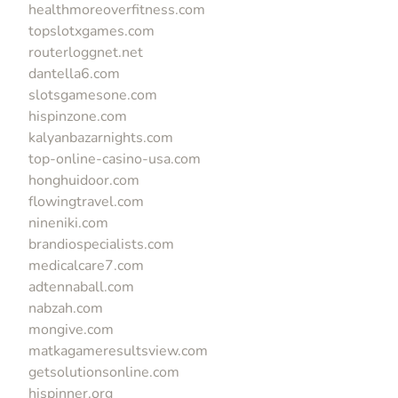
healthmoreoverfitness.com
topslotxgames.com
routerloggnet.net
dantella6.com
slotsgamesone.com
hispinzone.com
kalyanbazarnights.com
top-online-casino-usa.com
honghuidoor.com
flowingtravel.com
nineniki.com
brandiospecialists.com
medicalcare7.com
adtennaball.com
nabzah.com
mongive.com
matkagameresultsview.com
getsolutionsonline.com
hispinner.org