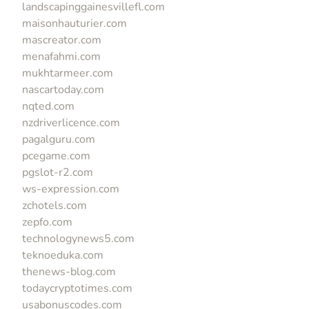
landscapinggainesvillefl.com
maisonhauturier.com
mascreator.com
menafahmi.com
mukhtarmeer.com
nascartoday.com
nqted.com
nzdriverlicence.com
pagalguru.com
pcegame.com
pgslot-r2.com
ws-expression.com
zchotels.com
zepfo.com
technologynews5.com
teknoeduka.com
thenews-blog.com
todaycryptotimes.com
usabonuscodes.com