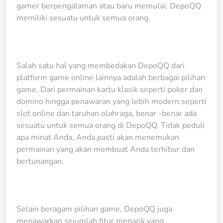
gamer berpengalaman atau baru memulai, DepoQQ
memiliki sesuatu untuk semua orang.
Salah satu hal yang membedakan DepoQQ dari
platform game online lainnya adalah berbagai pilihan
game. Dari permainan kartu klasik seperti poker dan
domino hingga penawaran yang lebih modern seperti
slot online dan taruhan olahraga, benar -benar ada
sesuatu untuk semua orang di DepoQQ. Tidak peduli
apa minat Anda, Anda pasti akan menemukan
permainan yang akan membuat Anda terhibur dan
bertunangan.
Selain beragam pilihan game, DepoQQ juga
menawarkan sejumlah fitur menarik yang