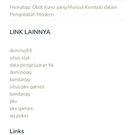
Hematqq: Obat Kuno yang Muncul Kembali dalam
Pengobatan Modern
LINK LAINNYA
domino99
situs slot
data pengeluaran hk
dominoqq
bandarqq
situs pkv games
bandarqq
pkv
pkv games
qq poker
Links