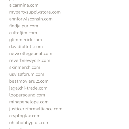
aicarmina.com
mypartysupplystore.com
annforwisconsin.com
findjaipur.com
cultofjim.com
glimmerick.com
davidfollett.com
newcollegebeat.com
reverbnewyork.com
skinmerch.com
usvisaforum.com
bestmovierulz.com
jagalchi-trade.com
loopersound.com
minapenelope.com
justicereformalliance.com
cryptoglax.com
ohiohobbyplus.com