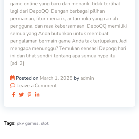
game online yang baru dan menarik, tidak terlihat
lagi dari DepoQQ. Dengan berbagai pilihan
permainan, fitur menarik, antarmuka yang ramah
pengguna, dan rasa kebersamaan, DepoQQ memiliki
semua yang Anda butuhkan untuk membuat
pengalaman bermain game Anda tak terlupakan. Jadi
mengapa menunggu? Temukan sensasi Depoqq hari
ini dan lihat sendiri tentang apa semua hype itu.
[ad_2]
Posted on
March 1, 2025
by
admin
Leave a Comment
Tags:
,
pkv games
slot