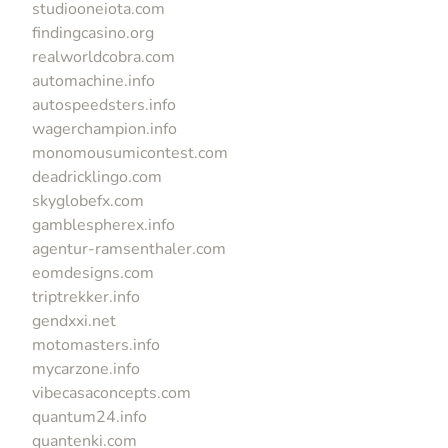
studiooneiota.com
findingcasino.org
realworldcobra.com
automachine.info
autospeedsters.info
wagerchampion.info
monomousumicontest.com
deadricklingo.com
skyglobefx.com
gamblespherex.info
agentur-ramsenthaler.com
eomdesigns.com
triptrekker.info
gendxxi.net
motomasters.info
mycarzone.info
vibecasaconcepts.com
quantum24.info
quantenki.com