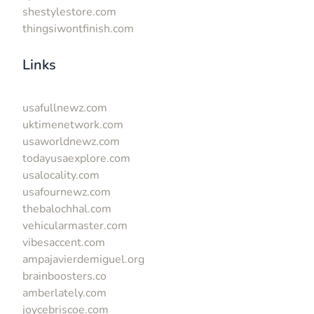
shestylestore.com
thingsiwontfinish.com
Links
usafullnewz.com
uktimenetwork.com
usaworldnewz.com
todayusaexplore.com
usalocality.com
usafournewz.com
thebalochhal.com
vehicularmaster.com
vibesaccent.com
ampajavierdemiguel.org
brainboosters.co
amberlately.com
joycebriscoe.com