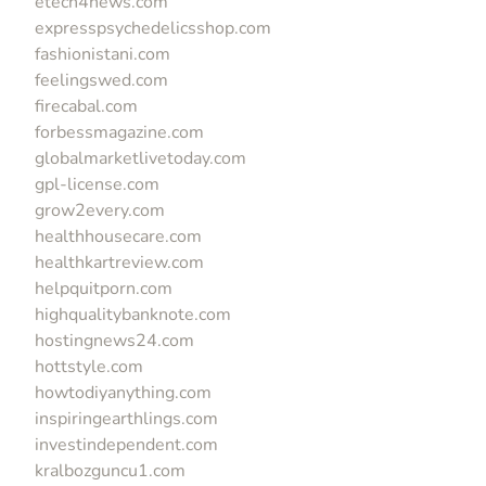
etech4news.com
expresspsychedelicsshop.com
fashionistani.com
feelingswed.com
firecabal.com
forbessmagazine.com
globalmarketlivetoday.com
gpl-license.com
grow2every.com
healthhousecare.com
healthkartreview.com
helpquitporn.com
highqualitybanknote.com
hostingnews24.com
hottstyle.com
howtodiyanything.com
inspiringearthlings.com
investindependent.com
kralbozguncu1.com