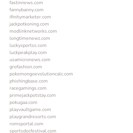
fastinnews.com
fannybanny.com
ifinitymarketer.com
jackpotkoning.com
modlinknetworks.com
longtimenewz.com
luckysportss.com
luckpeakplay.com
usamicronews.com
grofashion.com
pokemongoevolutioncalc.com
phishingbase.com
racegamings.com
primejackpotstay.com
pokugaa.com
playvaultgame.com
playgrandresorts.com
romsportal.com
sportsdocfestival.com