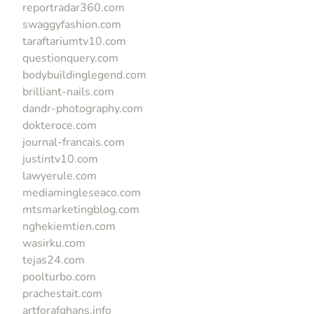
reportradar360.com
swaggyfashion.com
taraftariumtv10.com
questionquery.com
bodybuildinglegend.com
brilliant-nails.com
dandr-photography.com
dokteroce.com
journal-francais.com
justintv10.com
lawyerule.com
mediamingleseaco.com
mtsmarketingblog.com
nghekiemtien.com
wasirku.com
tejas24.com
poolturbo.com
prachestait.com
artforafghans.info