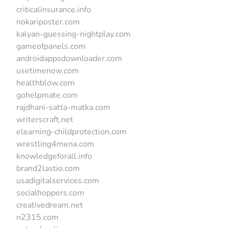
criticalinsurance.info
nokariposter.com
kalyan-guessing-nightplay.com
gameofpanels.com
androidappsdownloader.com
usetimenow.com
healthblow.com
gohelpmate.com
rajdhani-satta-matka.com
writerscraft.net
elearning-childprotection.com
wrestling4mena.com
knowledgeforall.info
brand2lastio.com
usadigitalservices.com
socialhoppers.com
creativedream.net
n2315.com