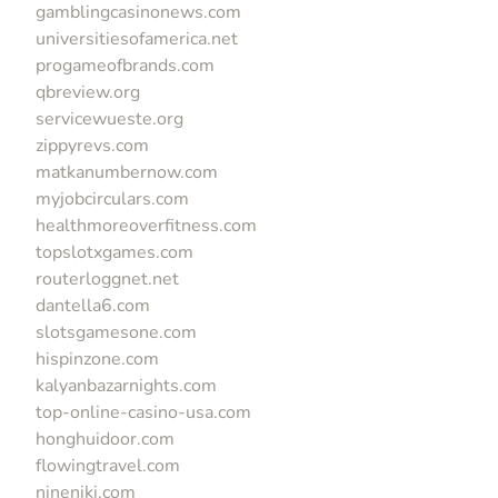
gamblingcasinonews.com
universitiesofamerica.net
progameofbrands.com
qbreview.org
servicewueste.org
zippyrevs.com
matkanumbernow.com
myjobcirculars.com
healthmoreoverfitness.com
topslotxgames.com
routerloggnet.net
dantella6.com
slotsgamesone.com
hispinzone.com
kalyanbazarnights.com
top-online-casino-usa.com
honghuidoor.com
flowingtravel.com
nineniki.com