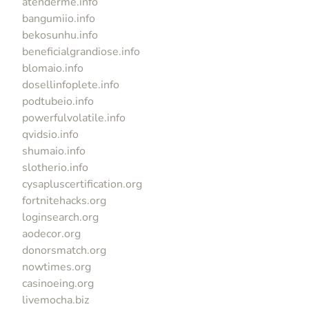
atenderme.info
bangumiio.info
bekosunhu.info
beneficialgrandiose.info
blomaio.info
dosellinfoplete.info
podtubeio.info
powerfulvolatile.info
qvidsio.info
shumaio.info
slotherio.info
cysapluscertification.org
fortnitehacks.org
loginsearch.org
aodecor.org
donorsmatch.org
nowtimes.org
casinoeing.org
livemocha.biz