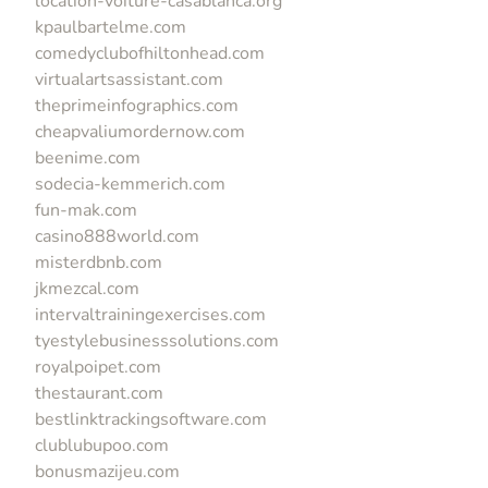
location-voiture-casablanca.org
kpaulbartelme.com
comedyclubofhiltonhead.com
virtualartsassistant.com
theprimeinfographics.com
cheapvaliumordernow.com
beenime.com
sodecia-kemmerich.com
fun-mak.com
casino888world.com
misterdbnb.com
jkmezcal.com
intervaltrainingexercises.com
tyestylebusinesssolutions.com
royalpoipet.com
thestaurant.com
bestlinktrackingsoftware.com
clublubupoo.com
bonusmazijeu.com