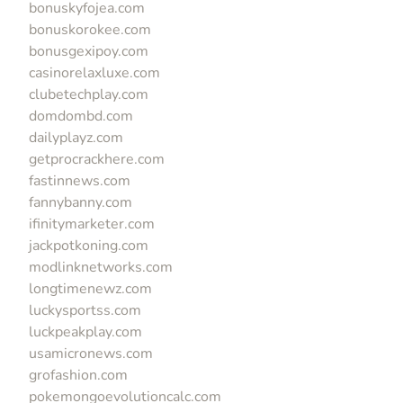
bonuskyfojea.com
bonuskorokee.com
bonusgexipoy.com
casinorelaxluxe.com
clubetechplay.com
domdombd.com
dailyplayz.com
getprocrackhere.com
fastinnews.com
fannybanny.com
ifinitymarketer.com
jackpotkoning.com
modlinknetworks.com
longtimenewz.com
luckysportss.com
luckpeakplay.com
usamicronews.com
grofashion.com
pokemongoevolutioncalc.com