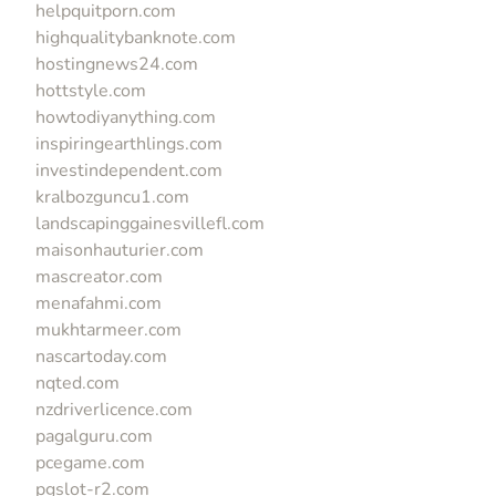
helpquitporn.com
highqualitybanknote.com
hostingnews24.com
hottstyle.com
howtodiyanything.com
inspiringearthlings.com
investindependent.com
kralbozguncu1.com
landscapinggainesvillefl.com
maisonhauturier.com
mascreator.com
menafahmi.com
mukhtarmeer.com
nascartoday.com
nqted.com
nzdriverlicence.com
pagalguru.com
pcegame.com
pgslot-r2.com