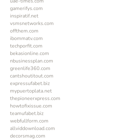
uae-times.com
gamerifys.com
inspiratif.net
vsmsnetworks.com
offthem.com
ibommatv.com
techporfit.com
bekasionline.com
nbusinessplan.com
greenlife360.com
cantshoutitout.com
expressufabet.biz
mypuertoplata.net
thepioneerxpress.com
howtofixissue.com
teamufabet.biz
webfullform.com
allviddownload.com
decorsmag.com