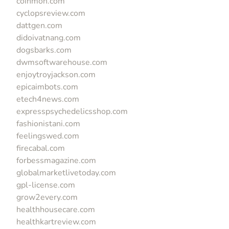
coinmoh.com
cyclopsreview.com
dattgen.com
didoivatnang.com
dogsbarks.com
dwmsoftwarehouse.com
enjoytroyjackson.com
epicaimbots.com
etech4news.com
expresspsychedelicsshop.com
fashionistani.com
feelingswed.com
firecabal.com
forbessmagazine.com
globalmarketlivetoday.com
gpl-license.com
grow2every.com
healthhousecare.com
healthkartreview.com