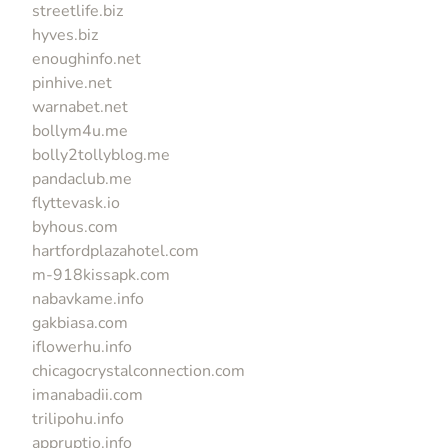
streetlife.biz
hyves.biz
enoughinfo.net
pinhive.net
warnabet.net
bollym4u.me
bolly2tollyblog.me
pandaclub.me
flyttevask.io
byhous.com
hartfordplazahotel.com
m-918kissapk.com
nabavkame.info
gakbiasa.com
iflowerhu.info
chicagocrystalconnection.com
imanabadii.com
trilipohu.info
appruptio.info