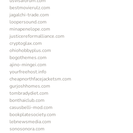
usvisaforum.com
bestmovierulz.com
jagalchi-trade.com
loopersound.com
minapenelope.com
justicereformalliance.com
cryptoglax.com
ohiohobbyplus.com
bogothemes.com
ajino-mingei.com
yourfreehost.info
cheapnorthfacejacketsm.com
gurjoshhomes.com
tombradydiet.com
bonthaiclub.com
casusbelli-mod.com
bookplatesociety.com
lebnewsmedia.com
sonosonora.com