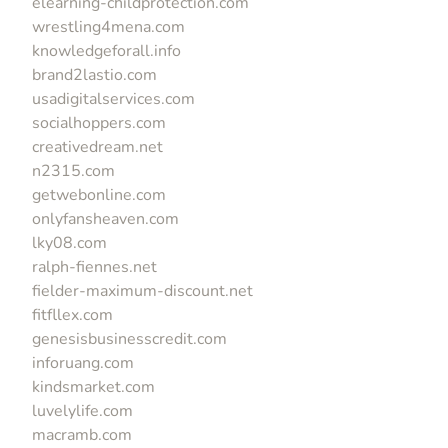
elearning-childprotection.com
wrestling4mena.com
knowledgeforall.info
brand2lastio.com
usadigitalservices.com
socialhoppers.com
creativedream.net
n2315.com
getwebonline.com
onlyfansheaven.com
lky08.com
ralph-fiennes.net
fielder-maximum-discount.net
fitfllex.com
genesisbusinesscredit.com
inforuang.com
kindsmarket.com
luvelylife.com
macramb.com