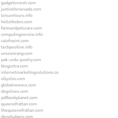
gadgetsmesh.com
justicefornevada.com
leisuretours.info
hellotbsbro.com
farmandpetscare.com
computingservice.info
caiofracini.com
techpositive.info
unseonrang.com
pak-urdu-poetry.com
blogcetra.com
internetmarketingsolutions.co
ollystvs.com
globalnewscx.com
dogslives.com
pdfbookplanet.com
queenofrattan.com
thequeenofrattan.com
denohubpro.com