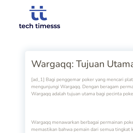
Skip
to
content
Wargaqq: Tujuan Utam
[ad_1] Bagi penggemar poker yang mencari plat
mengunjungi Wargaqq. Dengan beragam permain
Wargaqq adalah tujuan utama bagi pecinta poke
Wargaqq menawarkan berbagai permainan poke
memastikan bahwa pemain dari semua tingkat 