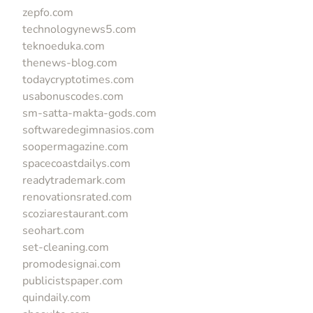
zepfo.com
technologynews5.com
teknoeduka.com
thenews-blog.com
todaycryptotimes.com
usabonuscodes.com
sm-satta-makta-gods.com
softwaredegimnasios.com
soopermagazine.com
spacecoastdailys.com
readytrademark.com
renovationsrated.com
scoziarestaurant.com
seohart.com
set-cleaning.com
promodesignai.com
publicistspaper.com
quindaily.com