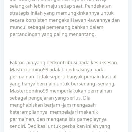
selangkah lebih maju setiap saat. Pendekatan
strategis inilah yang memungkinkannya untuk
secara konsisten mengakali lawan -lawannya dan
muncul sebagai pemenang bahkan dalam
pertandingan yang paling menantang.
Faktor lain yang berkontribusi pada kesuksesan
Masterdomino99 adalah dedikasinya pada
permainan. Tidak seperti banyak pemain kasual
yang hanya bermain untuk bersenang -senang,
Masterdomino99 memperlakukan permainan
sebagai pengejaran yang serius. Dia
menghabiskan berjam -jam mengasah
keterampilannya, mempelajari mekanik
permainan, dan menganalisis gameplaynya
sendiri. Dedikasi untuk perbaikan inilah yang