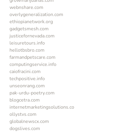
growmarijuanas.com
webnshare.com
overlygeneralization.com
ethiopianetwork.org
gadgetsmesh.com
justicefornevada.com
leisuretours.info
hellotbsbro.com
farmandpetscare.com
computingservice.info
caiofracini.com
techpositive.info
unseonrang.com
pak-urdu-poetry.com
blogcetra.com
internetmarketingsolutions.co
ollystvs.com
globalnewscx.com
dogslives.com