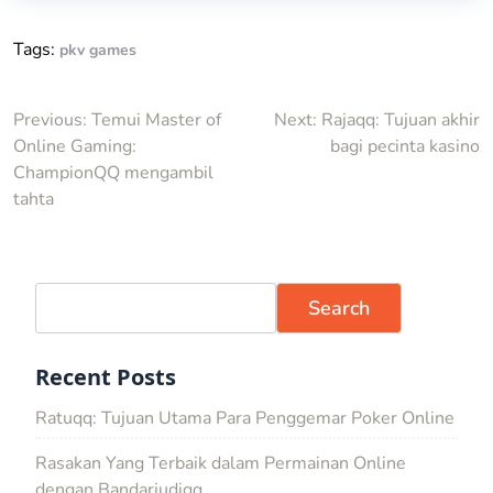
Tags:
pkv games
Post
Previous:
Temui Master of
Next:
Rajaqq: Tujuan akhir
Online Gaming:
bagi pecinta kasino
navigation
ChampionQQ mengambil
tahta
Search
Recent Posts
Ratuqq: Tujuan Utama Para Penggemar Poker Online
Rasakan Yang Terbaik dalam Permainan Online
dengan Bandarjudiqq