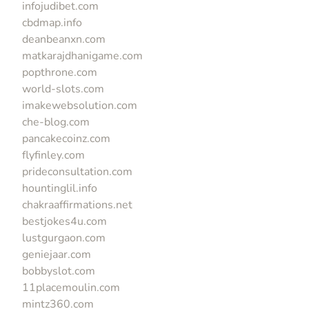
infojudibet.com
cbdmap.info
deanbeanxn.com
matkarajdhanigame.com
popthrone.com
world-slots.com
imakewebsolution.com
che-blog.com
pancakecoinz.com
flyfinley.com
prideconsultation.com
hountinglil.info
chakraaffirmations.net
bestjokes4u.com
lustgurgaon.com
geniejaar.com
bobbyslot.com
11placemoulin.com
mintz360.com