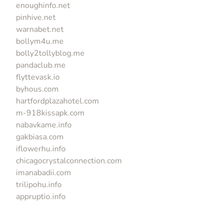
enoughinfo.net
pinhive.net
warnabet.net
bollym4u.me
bolly2tollyblog.me
pandaclub.me
flyttevask.io
byhous.com
hartfordplazahotel.com
m-918kissapk.com
nabavkame.info
gakbiasa.com
iflowerhu.info
chicagocrystalconnection.com
imanabadii.com
trilipohu.info
appruptio.info