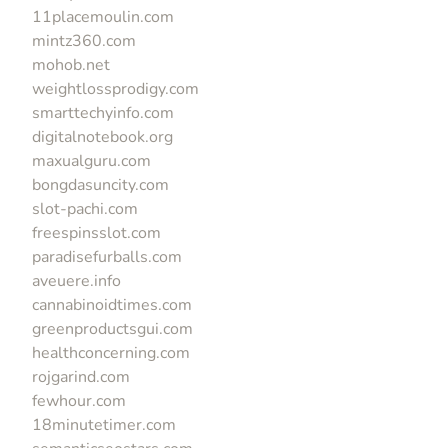
11placemoulin.com
mintz360.com
mohob.net
weightlossprodigy.com
smarttechyinfo.com
digitalnotebook.org
maxualguru.com
bongdasuncity.com
slot-pachi.com
freespinsslot.com
paradisefurballs.com
aveuere.info
cannabinoidtimes.com
greenproductsgui.com
healthconcerning.com
rojgarind.com
fewhour.com
18minutetimer.com