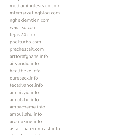
mediamingleseaco.com
mtsmarketingblog.com
nghekiemtien.com
wasirku.com
tejas24.com
poolturbo.com
prachestait.com
artforafghans.info
airvendio.info
healthexe.info
puretecx.info
tecadvance.info
aminityio.info
amiolahu.info
ampacheme.info
ampullahu.info
aromaxme.info
asserthatecontrast.info