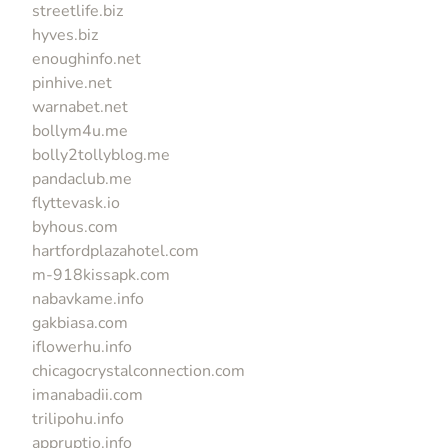
streetlife.biz
hyves.biz
enoughinfo.net
pinhive.net
warnabet.net
bollym4u.me
bolly2tollyblog.me
pandaclub.me
flyttevask.io
byhous.com
hartfordplazahotel.com
m-918kissapk.com
nabavkame.info
gakbiasa.com
iflowerhu.info
chicagocrystalconnection.com
imanabadii.com
trilipohu.info
appruptio.info