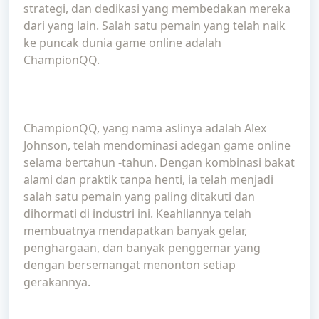
strategi, dan dedikasi yang membedakan mereka
dari yang lain. Salah satu pemain yang telah naik
ke puncak dunia game online adalah
ChampionQQ.
ChampionQQ, yang nama aslinya adalah Alex
Johnson, telah mendominasi adegan game online
selama bertahun -tahun. Dengan kombinasi bakat
alami dan praktik tanpa henti, ia telah menjadi
salah satu pemain yang paling ditakuti dan
dihormati di industri ini. Keahliannya telah
membuatnya mendapatkan banyak gelar,
penghargaan, dan banyak penggemar yang
dengan bersemangat menonton setiap
gerakannya.