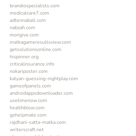
brandiospecialists.com
medicalcare7.com
adtennaball.com
nabzah.com
mongive.com
matkagameresultsview.com
getsolutionsonline.com
hispinner.org
criticalinsurance.info
nokariposter.com
kalyan-guessing-nightplay.com
gameofpanels.com
androidappsdownloader.com
usetimenow.com
healthblow.com
gohelpmate.com
rajdhani-satta-matka.com
writerscraft.net