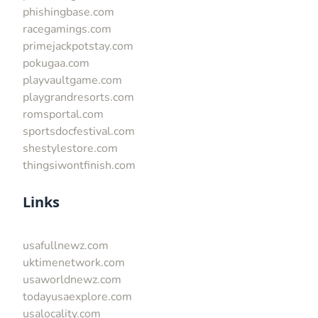
phishingbase.com
racegamings.com
primejackpotstay.com
pokugaa.com
playvaultgame.com
playgrandresorts.com
romsportal.com
sportsdocfestival.com
shestylestore.com
thingsiwontfinish.com
Links
usafullnewz.com
uktimenetwork.com
usaworldnewz.com
todayusaexplore.com
usalocality.com