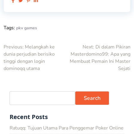
Tags:
pkv games
Post
Previous:
Melangkah ke
Next:
Di dalam Pikiran
dunia perjudian berisiko
Masterdomino99: Apa yang
navigation
tinggi dengan login
Membuat Pemain Ini Master
dominoqq utama
Sejati
Search
Recent Posts
Ratuqq: Tujuan Utama Para Penggemar Poker Online