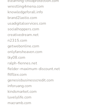
elearning-childprotection.com
wrestling4mena.com
knowledgeforall.info
brand2lastio.com
usadigitalservices.com
socialhoppers.com
creativedream.net
n2315.com
getwebonline.com
onlyfansheaven.com
lky08.com
ralph-fiennes.net
fielder-maximum-discount.net
fitfllex.com
genesisbusinesscredit.com
inforuang.com
kindsmarket.com
luvelylife.com
macramb.com