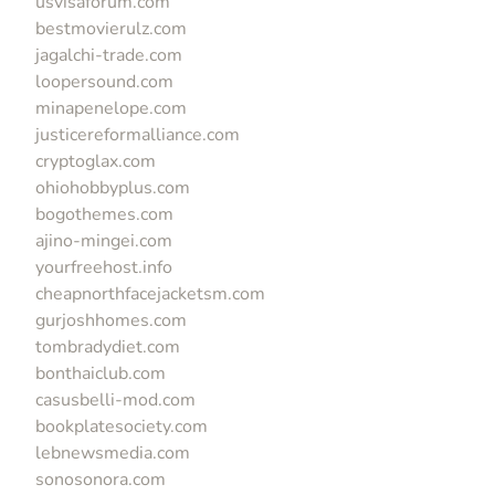
usvisaforum.com
bestmovierulz.com
jagalchi-trade.com
loopersound.com
minapenelope.com
justicereformalliance.com
cryptoglax.com
ohiohobbyplus.com
bogothemes.com
ajino-mingei.com
yourfreehost.info
cheapnorthfacejacketsm.com
gurjoshhomes.com
tombradydiet.com
bonthaiclub.com
casusbelli-mod.com
bookplatesociety.com
lebnewsmedia.com
sonosonora.com