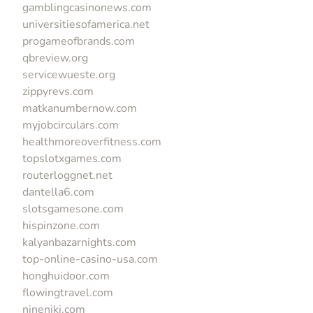
gamblingcasinonews.com
universitiesofamerica.net
progameofbrands.com
qbreview.org
servicewueste.org
zippyrevs.com
matkanumbernow.com
myjobcirculars.com
healthmoreoverfitness.com
topslotxgames.com
routerloggnet.net
dantella6.com
slotsgamesone.com
hispinzone.com
kalyanbazarnights.com
top-online-casino-usa.com
honghuidoor.com
flowingtravel.com
nineniki.com